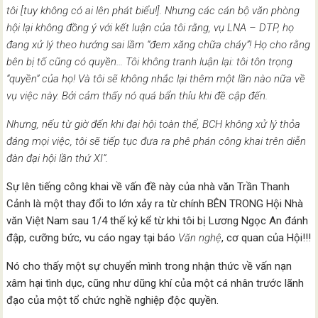
tôi [tuy không có ai lên phát biểu!]. Nhưng các cán bộ văn phòng
hội lại không đồng ý với kết luận của tôi rằng, vụ LNA – DTP, họ
đang xử lý theo hướng sai lầm “đem xăng chữa cháy”! Họ cho rằng
bên bị tố cũng có quyền… Tôi không tranh luận lại: tôi tôn trọng
“quyền” của họ! Và tôi sẽ không nhắc lại thêm một lần nào nữa về
vụ việc này. Bởi cảm thấy nó quá bẩn thỉu khi đề cập đến.
Nhưng, nếu từ giờ đến khi đại hội toàn thể, BCH không xử lý thỏa
đáng mọi việc, tôi sẽ tiếp tục đưa ra phê phán công khai trên diễn
đàn đại hội lần thứ XI”.
Sự lên tiếng công khai về vấn đề này của nhà văn Trần Thanh
Cảnh là một thay đổi to lớn xảy ra từ chính BÊN TRONG Hội Nhà
văn Việt Nam sau 1/4 thế kỷ kể từ khi tôi bị Lương Ngọc An đánh
đập, cưỡng bức, vu cáo ngay tại báo
Văn nghệ
, cơ quan của Hội!!!
Nó cho thấy một sự chuyển mình trong nhận thức về vấn nạn
xâm hại tình dục, cũng như dũng khí của một cá nhân trước lãnh
đạo của một tổ chức nghề nghiệp độc quyền.