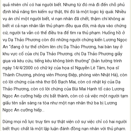
quả nhiên chỉ có hai người biết. Nhưng từ đó mà đi đến chỗ phủ
định khả năng tìm kiếm sự thật, thì đó là một logic kỳ quái. Nhiều
vụ án chỉ một người biết, vì nạn nhân đã chết, thậm chí không ai
biết vì cả nạn nhân lẫn thủ phạm đều qua đời, mà dựa vào chứng
cứ, người ta vẫn có thể điều tra để tìm ra thủ phạm. Huống hồ ở
vụ Dạ Thảo Phương còn đó những người chứng kiến Lương Ngọc
An “đang ở tư thế chồm lên chị Dạ Thảo Phương, hai bàn tay ở
khu vực cổ của chị Dạ Thảo Phương; chị Dạ Thảo Phương giẫy
giụa và kêu cứu, tiếng kêu không bình thường” (bản tường trình
ngày 14/4/2000 có chữ ký của họa sĩ Nguyễn Lê Tâm, họa sĩ
Thành Chương, phóng viên Phong Điệp, phóng viên Nhật Hà), còn
có lời chứng của nhà thơ Đỗ Bạch Mai, còn có nhật ký của Dạ
Thảo Phương, còn có lời chứng của Bùi Mai Hạnh tố cáo Lương
Ngọc An cưỡng hiếp chị bất thành, còn có cả việc một người tạm
giấu tên sẵn sàng ra tòa như một nạn nhân thứ ba bị Lương
Ngọc An cưỡng hiếp…
Dừng mọi nỗ lực truy tìm sự thật viện cớ sự việc chỉ có hai người
biết thực chất là một lập luận đánh đồng nạn nhân với thủ phạm.