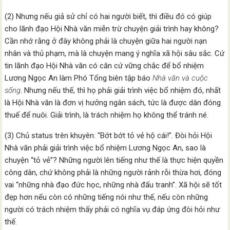
(2) Nhưng nếu giả sử chỉ có hai người biết, thì điều đó có giúp
cho lãnh đạo Hội Nhà văn miễn trừ chuyện giải trình hay không?
Cần nhớ rằng ở đây không phải là chuyện giữa hai người nạn
nhân và thủ phạm, mà là chuyện mang ý nghĩa xã hội sâu sắc. Cứ
tin lãnh đạo Hội Nhà văn có căn cứ vững chắc để bổ nhiệm
Lương Ngọc An làm Phó Tổng biên tập báo
Nhà văn và cuộc
sống
. Nhưng nếu thế, thì họ phải giải trình việc bổ nhiệm đó, nhất
là Hội Nhà văn là đơn vị hưởng ngân sách, tức là được dân đóng
thuế để nuôi. Giải trình, là trách nhiệm họ không thể tránh né.
(3) Chủ status trên khuyên: “Bớt bớt tỏ vẻ hộ cái!”. Đòi hỏi Hội
Nhà văn phải giải trình việc bổ nhiệm Lương Ngọc An, sao là
chuyện “tỏ vẻ”? Những người lên tiếng như thế là thực hiện quyền
công dân, chứ không phải là những người rảnh rỗi thừa hơi, đóng
vai “những nhà đạo đức học, những nhà đấu tranh”. Xã hội sẽ tốt
đẹp hơn nếu còn có những tiếng nói như thế, nếu còn những
người có trách nhiệm thấy phải có nghĩa vụ đáp ứng đòi hỏi như
thế.