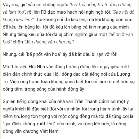
Vậy mà, giờ vẫn có những người
“thư thả uống trà thưởng thăng
và làm thơ”
, rồi lên FB đạo mạo hạch hỏi nghi ngờ tôi:
“Sao hồi đó
không kêu lên?”
. Tôi không chỉ đã kêu lên, mà khi không còn sức
để kêu lên bằng lời, tôi đã kêu lên bằng cả tính mạng của mình.
Nhưng tiếng kêu của tôi đã bị chìm nghỉm giữa một
“bể phốt văn
hoá”
chốn
“đền thiêng văn chương”!
Nhưng, cái “bể phốt văn hoá” ấy đã bắt đầu bị rạn vỡ rồi!
Một hội viên Hội Nhà văn đàng hoàng đứng lên, ngay giữa một
diễn đàn chính thức của Hội, dõng dạc cất tiếng nói của Lương
Tri. Việc ông hoàn toàn không quen biết tôi chỉ làm rõ nét hơn sự
công tâm, trong sáng của hành động ấy.
Sự lên tiếng công khai của nhà văn Trần Thanh Cảnh có một ý
nghĩa khích lệ đặc biệt đối với cá nhân tôi trong hành trình lấy lại
niềm tin, lòng tôn trọng với một cộng đồng mà tôi đã từng coi là
“gia-đình-không-ruột-thịt” của mình, và rộng lớn hơn, là cộng
đồng văn chương Việt Nam.