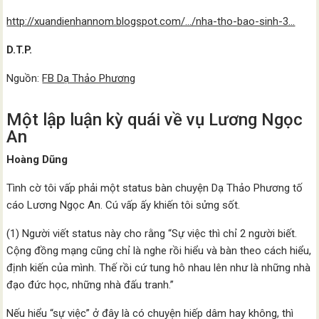
http://xuandienhannom.blogspot.com/…/nha-tho-bao-sinh-3…
D.T.P.
Nguồn:
FB Dạ Thảo Phương
Một lập luận kỳ quái về vụ Lương Ngọc
An
Hoàng Dũng
Tình cờ tôi vấp phải một status bàn chuyện Dạ Thảo Phương tố
cáo Lương Ngọc An. Cú vấp ấy khiến tôi sửng sốt.
(1) Người viết status này cho rằng “Sự việc thì chỉ 2 người biết.
Cộng đồng mạng cũng chỉ là nghe rồi hiểu và bàn theo cách hiểu,
định kiến của mình. Thế rồi cứ tung hô nhau lên như là những nhà
đạo đức học, những nhà đấu tranh.”
Nếu hiểu “sự việc” ở đây là có chuyện hiếp dâm hay không, thì