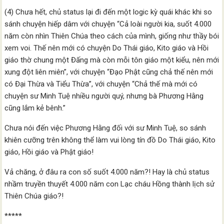
(4) Chưa hết, chủ status lại đi đến một logic kỳ quái khác khi so
sánh chuyện hiếp dâm với chuyện “Cả loài người kia, suốt 4.000
năm còn nhìn Thiên Chúa theo cách của mình, giống như thầy bói
xem voi. Thế nên mới có chuyện Do Thái giáo, Kito giáo và Hồi
giáo thờ chung một Đấng mà còn mỗi tôn giáo một kiểu, nên mới
xung đột liên miên”, với chuyện “Đạo Phật cũng chả thế nên mới
có Đại Thừa và Tiểu Thừa”, với chuyện “Chả thế mà mới có
chuyện sư Minh Tuệ nhiều người quý, nhưng bà Phương Hằng
cũng lắm kẻ bênh.”
Chưa nói đến việc Phương Hằng đối với sư Minh Tuệ, so sánh
khiên cưỡng trên không thể làm vui lòng tín đồ Do Thái giáo, Kito
giáo, Hồi giáo và Phật giáo!
Vả chăng, ở đâu ra con số suốt 4.000 năm?! Hay là chủ status
nhầm truyền thuyết 4.000 năm con Lạc cháu Hồng thành lịch sử
Thiên Chúa giáo?!
*****