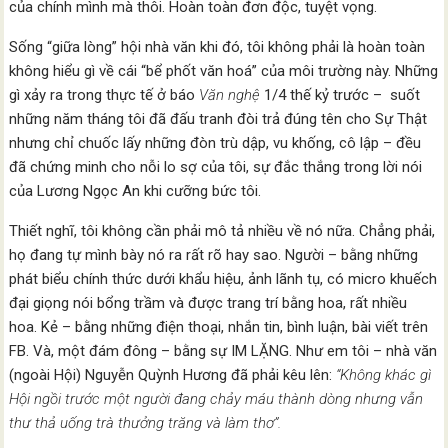
của chính mình mà thôi. Hoàn toàn đơn độc, tuyệt vọng.
Sống “giữa lòng” hội nhà văn khi đó, tôi không phải là hoàn toàn
không hiểu gì về cái “bể phốt văn hoá” của môi trường này. Những
gì xảy ra trong thực tế ở báo
Văn nghệ
1/4 thế kỷ trước – suốt
những năm tháng tôi đã đấu tranh đòi trả đúng tên cho Sự Thật
nhưng chỉ chuốc lấy những đòn trù dập, vu khống, cô lập – đều
đã chứng minh cho nỗi lo sợ của tôi, sự đắc thắng trong lời nói
của Lương Ngọc An khi cưỡng bức tôi.
Thiết nghĩ, tôi không cần phải mô tả nhiều về nó nữa. Chẳng phải,
họ đang tự mình bày nó ra rất rõ hay sao. Người – bằng những
phát biểu chính thức dưới khẩu hiệu, ảnh lãnh tụ, có micro khuếch
đại giọng nói bổng trầm và được trang trí bằng hoa, rất nhiều
hoa. Kẻ – bằng những điện thoại, nhắn tin, bình luận, bài viết trên
FB. Và, một đám đông – bằng sự IM LẶNG. Như em tôi – nhà văn
(ngoài Hội) Nguyễn Quỳnh Hương đã phải kêu lên:
“Không khác gì
Hội ngồi trước một người đang chảy máu thành dòng nhưng vẫn
thư thả uống trà thưởng trăng và làm thơ”.