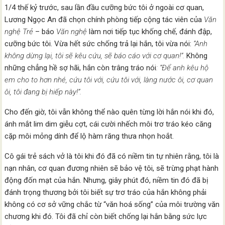
1/4 thế kỷ trước, sau lần đầu cưỡng bức tôi ở ngoài cơ quan,
Lương Ngọc An đã chọn chính phòng tiếp cộng tác viên của
Văn
nghệ Trẻ
– báo
Văn nghệ
làm nơi tiếp tục khống chế, đánh đập,
cưỡng bức tôi. Vừa hết sức chống trả lại hắn, tôi vừa nói:
“Anh
không dừng lại, tôi sẽ kêu cứu, sẽ báo cáo với cơ quan!”.
Không
những chẳng hề sợ hãi, hắn còn trâng tráo nói
: “Để anh kêu hộ
em cho to hơn nhé, cứu tôi với, cứu tôi với, làng nước ôi, cơ quan
ôi, tôi đang bị hiếp này!”.
Cho đến giờ, tôi vẫn không thể nào quên từng lời hắn nói khi đó,
ánh mắt lim dim giễu cợt, cái cười nhếch môi trơ tráo kéo căng
cặp môi mỏng dính để lộ hàm răng thưa nhọn hoắt.
Cô gái trẻ sách vở là tôi khi đó đã có niềm tin tự nhiên rằng, tôi là
nạn nhân, cơ quan đương nhiên sẽ bảo vệ tôi, sẽ trừng phạt hành
động đốn mạt của hắn. Nhưng, giây phút đó, niềm tin đó đã bị
đánh trọng thương bởi tôi biết sự trơ tráo của hắn không phải
không có cơ sở vững chắc từ “văn hoá sống” của môi trường văn
chương khi đó. Tôi đã chỉ còn biết chống lại hắn bằng sức lực