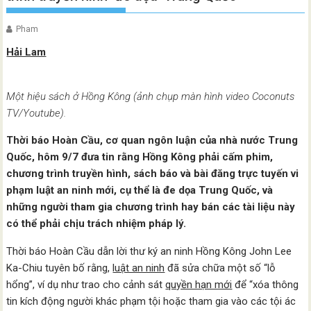
Pham
Hải Lam
Một hiệu sách ở Hồng Kông (ảnh chụp màn hình video Coconuts
TV/Youtube).
Thời báo Hoàn Cầu, cơ quan ngôn luận của nhà nước Trung
Quốc, hôm 9/7 đưa tin rằng Hồng Kông phải cấm phim,
chương trình truyền hình, sách báo và bài đăng trực tuyến vi
phạm luật an ninh mới, cụ thể là đe dọa Trung Quốc, và
những người tham gia chương trình hay bán các tài liệu này
có thể phải chịu trách nhiệm pháp lý.
Thời báo Hoàn Cầu dẫn lời thư ký an ninh Hồng Kông John Lee
Ka-Chiu tuyên bố rằng,
luật an ninh
đã sửa chữa một số “lỗ
hổng”, ví dụ như trao cho cảnh sát
quyền hạn mới
để “xóa thông
tin kích động người khác phạm tội hoặc tham gia vào các tội ác