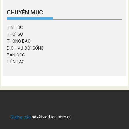
chương
mục
CHUYÊN MỤC
TIN TỨC
THỜI SỰ
THÔNG BÁO
DỊCH VỤ ĐỜI SỐNG
BẠN ĐỌC
LIÊN LẠC
Quảng cáo
adv@vietluan.com.au