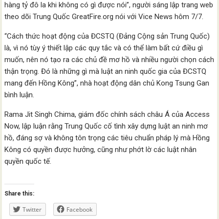
hàng tỷ đô la khi không có gì được nói”, người sáng lập trang web
theo dõi Trung Quốc GreatFire.org nói với Vice News hôm 7/7.
“Cách thức hoạt động của ĐCSTQ (Đảng Cộng sản Trung Quốc)
là, vì nó tùy ý thiết lập các quy tắc và có thể làm bất cứ điều gì
muốn, nên nó tạo ra các chủ đề mơ hồ và nhiều người chọn cách
thận trọng. Đó là những gì mà luật an ninh quốc gia của ĐCSTQ
mang đến Hồng Kông”, nhà hoạt động dân chủ Kong Tsung Gan
bình luận.
Rama Jit Singh Chima, giám đốc chính sách châu Á của Access
Now, lập luận rằng Trung Quốc cố tình xây dựng luật an ninh mơ
hồ, đáng sợ và không tôn trọng các tiêu chuẩn pháp lý mà Hồng
Kông có quyền được hưởng, cũng như phớt lờ các luật nhân
quyền quốc tế.
Share this:
Twitter
Facebook