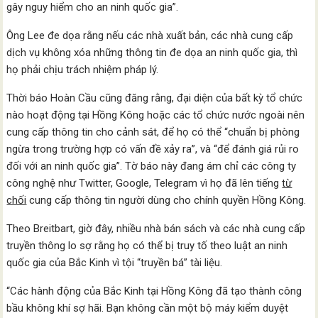
gây nguy hiểm cho an ninh quốc gia”.
Ông Lee đe dọa rằng nếu các nhà xuất bản, các nhà cung cấp
dịch vụ không xóa những thông tin đe dọa an ninh quốc gia, thì
họ phải chịu trách nhiệm pháp lý.
Thời báo Hoàn Cầu cũng đăng rằng, đại diện của bất kỳ tổ chức
nào hoạt động tại Hồng Kông hoặc các tổ chức nước ngoài nên
cung cấp thông tin cho cảnh sát, để họ có thể “chuẩn bị phòng
ngừa trong trường hợp có vấn đề xảy ra”, và “để đánh giá rủi ro
đối với an ninh quốc gia”. Tờ báo này đang ám chỉ các công ty
công nghệ như Twitter, Google, Telegram vì họ đã lên tiếng
từ
chối
cung cấp thông tin người dùng cho chính quyền Hồng Kông.
Theo Breitbart, giờ đây, nhiều nhà bán sách và các nhà cung cấp
truyền thông lo sợ rằng họ có thể bị truy tố theo luật an ninh
quốc gia của Bắc Kinh vì tội “truyền bá” tài liệu.
“Các hành động của Bắc Kinh tại Hồng Kông đã tạo thành công
bầu không khí sợ hãi. Bạn không cần một bộ máy kiểm duyệt