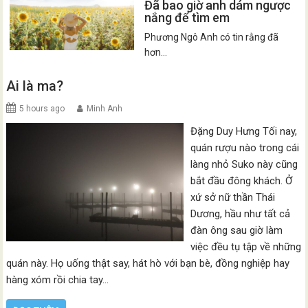
Đã bao giờ anh dám ngược
nắng để tìm em
Phương Ngô Anh có tin rằng đã
hơn...
Ai là ma?
5 hours ago
Minh Anh
Đặng Duy Hưng Tối nay,
quán rượu nào trong cái
làng nhỏ Suko này cũng
bắt đầu đông khách. Ở
xứ sở nữ thần Thái
Dương, hầu như tất cả
đàn ông sau giờ làm
việc đều tụ tập về những
quán này. Họ uống thật say, hát hò với bạn bè, đồng nghiệp hay
hàng xóm rồi chia tay…