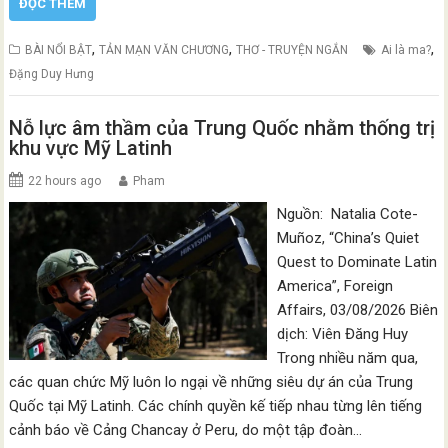
ĐỌC THÊM
,
,
,
BÀI NỔI BẬT
TẢN MẠN VĂN CHƯƠNG
THƠ - TRUYỆN NGẮN
Ai là ma?
Đặng Duy Hưng
Nỗ lực âm thầm của Trung Quốc nhằm thống trị
khu vực Mỹ Latinh
22 hours ago
Pham
Nguồn: Natalia Cote-
Muñoz, “China’s Quiet
Quest to Dominate Latin
America”, Foreign
Affairs, 03/08/2026 Biên
dịch: Viên Đăng Huy
Trong nhiều năm qua,
các quan chức Mỹ luôn lo ngại về những siêu dự án của Trung
Quốc tại Mỹ Latinh. Các chính quyền kế tiếp nhau từng lên tiếng
cảnh báo về Cảng Chancay ở Peru, do một tập đoàn…