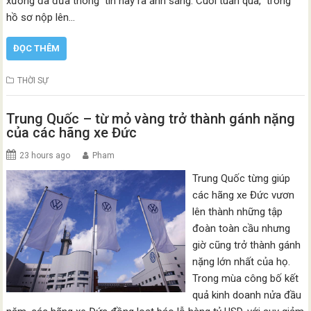
xướng đã đưa thông tin này ra ánh sáng. Cuối tuần qua, trong
hồ sơ nộp lên…
ĐỌC THÊM
THỜI SỰ
Trung Quốc – từ mỏ vàng trở thành gánh nặng
của các hãng xe Đức
23 hours ago
Pham
Trung Quốc từng giúp
các hãng xe Đức vươn
lên thành những tập
đoàn toàn cầu nhưng
giờ cũng trở thành gánh
nặng lớn nhất của họ.
Trong mùa công bố kết
quả kinh doanh nửa đầu