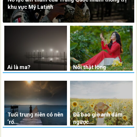
khu vực Mỹ Latinh
Ai là ma?
Nói thật lòng
Tuổi trung niên có nên
Đã bao giờ anh dám
‘rổ...
ngược...