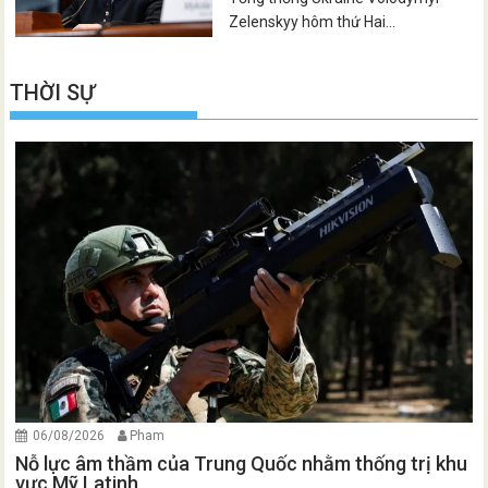
Zelenskyy hôm thứ Hai...
THỜI SỰ
06/08/2026
Pham
Nỗ lực âm thầm của Trung Quốc nhằm thống trị khu
vực Mỹ Latinh