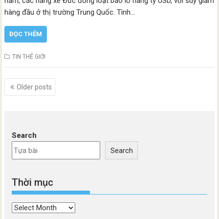
năm, các hãng xe Đức đồng loạt báo lỗ hàng tỷ USD, với suy giảm
hàng đầu ở thị trường Trung Quốc. Tình…
ĐỌC THÊM
TIN THẾ GIỚI
Posts
Older posts
navigation
Search
Search
Thời mục
Thời
mục