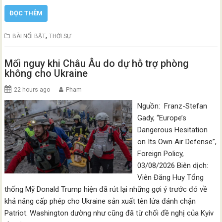
ĐỌC THÊM
,
BÀI NỔI BẬT
THỜI SỰ
Mối nguy khi Châu Âu do dự hỗ trợ phòng
không cho Ukraine
22 hours ago
Pham
Nguồn: Franz-Stefan
Gady, “Europe’s
Dangerous Hesitation
on Its Own Air Defense”,
Foreign Policy,
03/08/2026 Biên dịch:
Viên Đăng Huy Tổng
thống Mỹ Donald Trump hiện đã rút lại những gợi ý trước đó về
khả năng cấp phép cho Ukraine sản xuất tên lửa đánh chặn
Patriot. Washington dường như cũng đã từ chối đề nghị của Kyiv