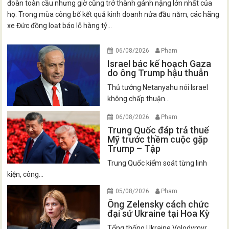
đoàn toàn cầu nhưng giờ cũng trở thành gánh nặng lớn nhất của
họ. Trong mùa công bố kết quả kinh doanh nửa đầu năm, các hãng
xe Đức đồng loạt báo lỗ hàng tỷ...
06/08/2026
Pham
Israel bác kế hoạch Gaza
do ông Trump hậu thuẫn
Thủ tướng Netanyahu nói Israel
không chấp thuận...
06/08/2026
Pham
Trung Quốc đáp trả thuế
Mỹ trước thềm cuộc gặp
Trump – Tập
Trung Quốc kiểm soát từng linh
kiện, công...
05/08/2026
Pham
Ông Zelensky cách chức
đại sứ Ukraine tại Hoa Kỳ
Tổng thống Ukraine Volodymyr