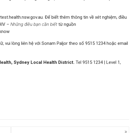
st.health.nsw.gov.au. Để biết thêm thông tin về xét nghiệm, điều
 HIV –
Những điều bạn cần biết
từ nguồn
-know
, vui lòng liên hệ với Sonam Paljor theo số 9515 1234 hoặc email
ealth, Sydney Local Health District.
Tel 9515 1234 | Level 1,