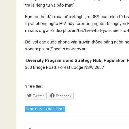
tra là riêng tư và bảo mật.”
Bạn có thể đặt mua bộ xét nghiệm DBS của mình từ hivte
trị và phòng ngừa HIV, hãy tải xuống nguồn tài nguyên
mhahs.org.au/index.php/en/hiv/hiv-what-you-need-to
Đối với các cuộc phỏng vấn truyền thông bằng ngôn ngữ
sonam.paljor@health.nsw.gov.au
Diversity Programs and Strategy Hub, Population H
300 Bridge Road, Forest Lodge NSW 2037
Share this:
Twitter
Facebook
SINH HOẠT CỘNG ĐỒNG
Posts