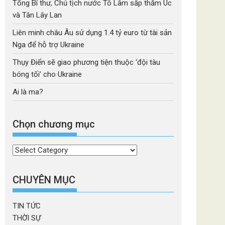
Tổng Bí thư, Chủ tịch nước Tô Lâm sắp thăm Úc
và Tân Lây Lan
Liên minh châu Âu sử dụng 1.4 tỷ euro từ tài sản
Nga để hỗ trợ Ukraine
Thụy Điển sẽ giao phương tiện thuộc ‘đội tàu
bóng tối’ cho Ukraine
Ai là ma?
Chọn chương mục
Chọn
chương
mục
CHUYÊN MỤC
TIN TỨC
THỜI SỰ