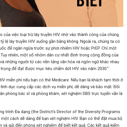
ao của việc loại trừ lây truyền HIV nhờ vào thành công của chúng
 tỷ lệ lây truyền HIV xuống gần bằng không. Ngoài ra, chúng ta có
huốc để ngăn ngừa trước sự phơi nhiễm HIV hoặc PrEP. Chỉ một
V. Tuy nhiên, một số nhóm dân cư nhất định trong cộng đồng của
 và những người từ các nền tảng văn hóa và ngôn ngữ khác nhau
an trọng để đạt được mục tiêu chấm dứt HIV vào năm 2030.”
IV miễn phí nếu bạn có thẻ Medicare. Nếu bạn là khách tạm thời ở
nh dục cung cấp các dịch vụ miễn phí, dễ dàng và bảo mật. Đối
ăn phòng bác sĩ và phòng khám, xét nghiệm DBS trực tuyến vẫn là
 trình Đa dạng (the District’s Director of the Diversity Programs
là một cách dễ dàng để bạn xét nghiệm HIV. Bạn có thể đặt mua bộ
 và gửi đến phòng xét nghiệm để biết kết quả. Các kết quả kiểm