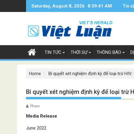
Skip
Saturday, August 8, 2026
8:39:42 AM
Tin c
to
content
TIN TỨC
THỜI SỰ
THÔNG BÁO
D
Home
Bí quyết xét nghiệm định kỳ để loại trừ HI
Bí quyết xét nghiệm định kỳ để loại trừ
Pham
Media Release
June 2022