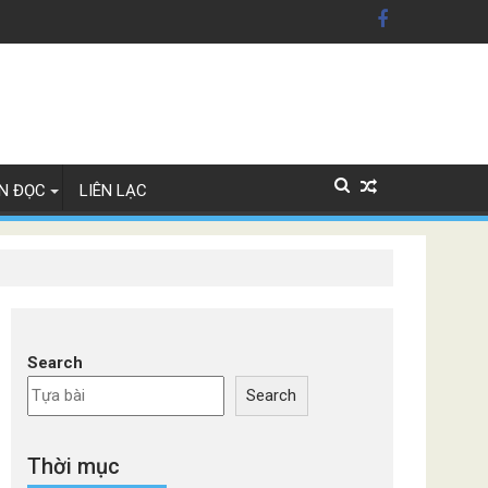
ây Lan
N ĐỌC
LIÊN LẠC
Search
Search
Thời mục