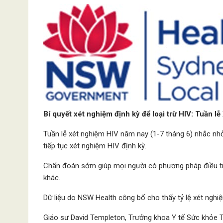
Bí quyết xét nghiệm định kỳ để loại trừ HIV: Tuần 
Tuần lễ xét nghiệm HIV năm nay (1-7 tháng 6) nhắc n
tiếp tục xét nghiệm HIV định kỳ.
Chẩn đoán sớm giúp mọi người có phương pháp điều trị 
khác.
Dữ liệu do NSW Health công bố cho thấy tỷ lệ xét ng
Giáo sư David Templeton, Trưởng khoa Y tế Sức khỏe Tì