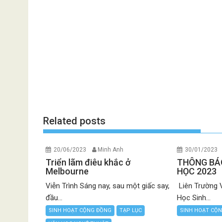
Related posts
20/06/2023
Minh Anh
30/01/2023
Triển lãm điêu khắc ở
THÔNG BÁ
Melbourne
HỌC 2023
Viễn Trình Sáng nay, sau một giấc say,
Liên Trường 
đầu...
Học Sinh...
SINH HOẠT CỘNG ĐỒNG
TẠP LỤC
SINH HOẠT CỘ