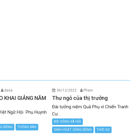
dasa
06/12/2022
Pham
O KHAI GIẢNG NĂM
Thư ngỏ của thị trưởng
Đài tưởng niệm Quả Phụ vì Chiến Tranh
Việt Ngữ Hội Phụ Huynh
Cư...
ĐỜI SỐNG XÃ HỘI
NG ĐỒNG
THÔNG BÁO
SINH HOẠT CỘNG ĐỒNG
THỜI SỰ