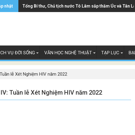
ập nhật
Tổng Bí thư, Chủ tịch nước Tô Lâm sắp thăm Úc và Tân L
ỊCH VỤ ĐỜI SỐNG
VĂN HỌC NGHỆ THUẬT
TẠP LỤC
BẠ
V: Tuần lễ Xét Nghiệm HIV năm 2022
 HIV: Tuần lễ Xét Nghiệm HIV năm 2022