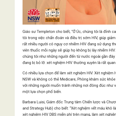
Giáo sư Templeton cho biết, “Ở Úc, chúng tôi là đỉnh c
tôi trong việc chẩn đoán và điều trị sớm HIV, giúp giảm
rất nhiều người có nguy cơ nhiễm HIV đang sử dụng t
viên thuốc mỗi ngày sẽ giúp họ không bị lây nhiễm HI
chúng tôi như những người đến từ nước ngoài gần đây
đang bị bỏ lỡ. xét nghiệm HIV thường xuyên là rất qu
Có nhiều lựa chọn để làm xét nghiệm HIV. Xét nghiệm H
NSW và không có thẻ Medicare, Phòng khám sức khỏe tì
với những người muốn tránh những nơi đông đúc như v
một lựa chọn phổ biến.
Barbara Luisi, Giám đốc Trung tâm Chiến lược và Chương
and Strategy Hub) cho biết: “Xét nghiệm vết máu khô 
xét nghiệm HIV DBS miễn phí trên mạng, làm xét nghiệm