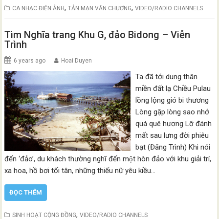
,
,
CA NHẠC ĐIỆN ẢNH
TẢN MẠN VĂN CHƯƠNG
VIDEO/RADIO CHANNELS
Tìm Nghĩa trang Khu G, đảo Bidong – Viễn
Trình
6 years ago
Hoai Duyen
Ta đã tới dung thân
miền đất lạ Chiều Pulau
lồng lộng gió bi thương
Lòng gặp lòng sao nhớ
quá quê hương Lỡ đánh
mất sau lưng đời phiêu
bạt (Đăng Trình) Khi nói
đến ‘đảo’, du khách thường nghĩ đến một hòn đảo với khu giải trí,
xa hoa, hồ bơi tối tân, những thiếu nữ yêu kiều…
ĐỌC THÊM
,
SINH HOẠT CỘNG ĐỒNG
VIDEO/RADIO CHANNELS