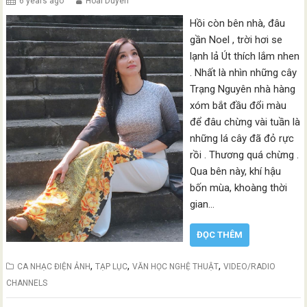
6 years ago
Hoai Duyen
Hồi còn bên nhà, đâu
gần Noel , trời hơi se
lạnh lả Út thích lắm nhen
. Nhất là nhìn những cây
Trạng Nguyên nhà hàng
xóm bắt đầu đổi màu
để đâu chừng vài tuần là
những lá cây đã đỏ rực
rồi . Thương quá chừng .
Qua bên này, khí hậu
bốn mùa, khoàng thời
gian…
ĐỌC THÊM
,
,
,
CA NHẠC ĐIỆN ẢNH
TẠP LỤC
VĂN HỌC NGHỆ THUẬT
VIDEO/RADIO
CHANNELS