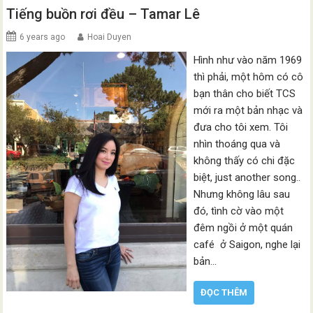
Tiếng buồn rơi đều – Tamar Lê
6 years ago
Hoai Duyen
Hình như vào năm 1969
thì phải, một hôm có cô
bạn thân cho biết TCS
mới ra một bản nhạc và
đưa cho tôi xem. Tôi
nhìn thoáng qua và
không thấy có chi đặc
biệt, just another song..
Nhưng không lâu sau
đó, tình cờ vào một
đêm ngồi ở một quán
café ở Saigon, nghe lại
bản…
ĐỌC THÊM