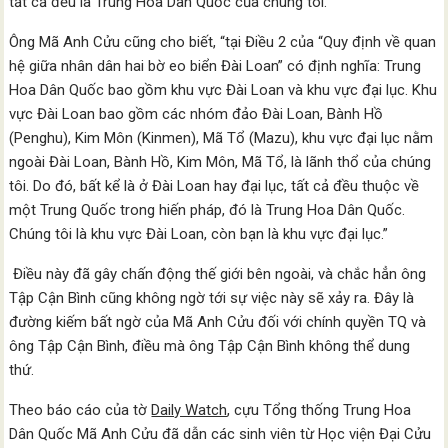
tất cả đều là Trung Hoa Dân Quốc của chúng tôi.”
Ông Mã Anh Cửu cũng cho biết, “tại Điều 2 của “Quy định về quan
hệ giữa nhân dân hai bờ eo biển Đài Loan” có định nghĩa: Trung
Hoa Dân Quốc bao gồm khu vực Đài Loan và khu vực đại lục. Khu
vực Đài Loan bao gồm các nhóm đảo Đài Loan, Bành Hồ
(Penghu), Kim Môn (Kinmen), Mã Tổ (Mazu), khu vực đại lục nằm
ngoài Đài Loan, Bành Hồ, Kim Môn, Mã Tổ, là lãnh thổ của chúng
tôi. Do đó, bất kể là ở Đài Loan hay đại lục, tất cả đều thuộc về
một Trung Quốc trong hiến pháp, đó là Trung Hoa Dân Quốc.
Chúng tôi là khu vực Đài Loan, còn bạn là khu vực đại lục.”
Điều này đã gây chấn động thế giới bên ngoài, và chắc hẳn ông
Tập Cận Bình cũng không ngờ tới sự việc này sẽ xảy ra. Đây là
đường kiếm bất ngờ của Mã Anh Cửu đối với chính quyền TQ và
ông Tập Cận Bình, điều mà ông Tập Cận Bình không thể dung
thứ.
Theo báo cáo của tờ
Daily Watch
, cựu Tổng thống Trung Hoa
Dân Quốc Mã Anh Cửu đã dẫn các sinh viên từ Học viện Đại Cửu