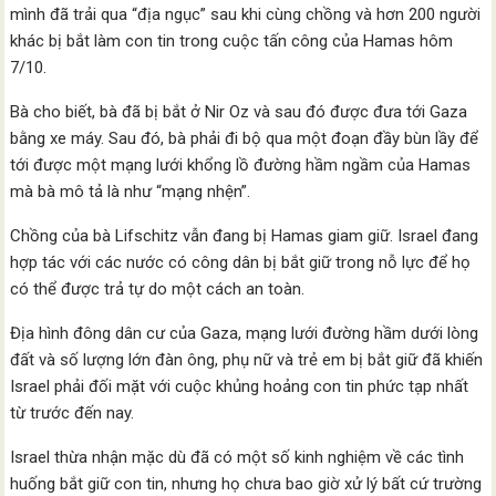
mình đã trải qua “địa ngục” sau khi cùng chồng và hơn 200 người
khác bị bắt làm con tin trong cuộc tấn công của Hamas hôm
7/10.
Bà cho biết, bà đã bị bắt ở Nir Oz và sau đó được đưa tới Gaza
bằng xe máy. Sau đó, bà phải đi bộ qua một đoạn đầy bùn lầy để
tới được một mạng lưới khổng lồ đường hầm ngầm của Hamas
mà bà mô tả là như “mạng nhện”.
Chồng của bà Lifschitz vẫn đang bị Hamas giam giữ. Israel đang
hợp tác với các nước có công dân bị bắt giữ trong nỗ lực để họ
có thể được trả tự do một cách an toàn.
Địa hình đông dân cư của Gaza, mạng lưới đường hầm dưới lòng
đất và số lượng lớn đàn ông, phụ nữ và trẻ em bị bắt giữ đã khiến
Israel phải đối mặt với cuộc khủng hoảng con tin phức tạp nhất
từ trước đến nay.
Israel thừa nhận mặc dù đã có một số kinh nghiệm về các tình
huống bắt giữ con tin, nhưng họ chưa bao giờ xử lý bất cứ trường