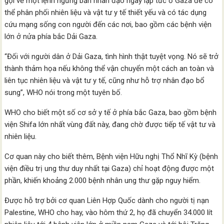
gọi về một lệnh ngừng bắn nhân đạo ngay lập tức ở Gaza để có
thể phân phối nhiên liệu và vật tư y tế thiết yếu và có tác dụng
cứu mạng sống con người đến các nơi, bao gồm các bệnh viện
lớn ở nửa phía bắc Dải Gaza.
“Đối với người dân ở Dải Gaza, tình hình thật tuyệt vọng. Nó sẽ trở
thành thảm họa nếu không thể vận chuyển một cách an toàn và
liên tục nhiên liệu và vật tư y tế, cũng như hỗ trợ nhân đạo bổ
sung”, WHO nói trong một tuyên bố.
WHO cho biết một số cơ sở y tế ở phía bắc Gaza, bao gồm bệnh
viện Shifa lớn nhất vùng đất này, đang chờ được tiếp tế vật tư và
nhiên liệu.
Cơ quan này cho biết thêm, Bệnh viện Hữu nghị Thổ Nhĩ Kỳ (bệnh
viện điều trị ung thư duy nhất tại Gaza) chỉ hoạt động được một
phần, khiến khoảng 2.000 bệnh nhân ung thư gặp nguy hiểm.
Được hỗ trợ bởi cơ quan Liên Hợp Quốc dành cho người tị nạn
Palestine, WHO cho hay, vào hôm thứ 2, họ đã chuyển 34.000 lít