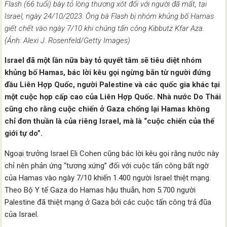
Flash (66 tuổi) bày tỏ lòng thương xót đối với người đã mất, tại
Israel, ngày 24/10/2023. Ông bà Flash bị nhóm khủng bố Hamas
giết chết vào ngày 7/10 khi chúng tấn công Kibbutz Kfar Aza.
(Ảnh: Alexi J. Rosenfeld/Getty Images)
Israel đã một lần nữa bày tỏ quyết tâm sẽ tiêu diệt nhóm
khủng bố Hamas, bác lời kêu gọi ngừng bắn từ người đứng
đầu Liên Hợp Quốc, người Palestine và các quốc gia khác tại
một cuộc họp cấp cao của Liên Hợp Quốc. Nhà nước Do Thái
cũng cho rằng cuộc chiến ở Gaza chống lại Hamas không
chỉ đơn thuần là của riêng Israel, mà là “cuộc chiến của thế
giới tự do”.
Ngoại trưởng Israel Eli Cohen cũng bác lời kêu gọi rằng nước này
chỉ nên phản ứng “tương xứng” đối với cuộc tấn công bất ngờ
của Hamas vào ngày 7/10 khiến 1.400 người Israel thiệt mạng.
Theo Bộ Y tế Gaza do Hamas hậu thuẫn, hơn 5.700 người
Palestine đã thiệt mạng ở Gaza bởi các cuộc tấn công trả đũa
của Israel.