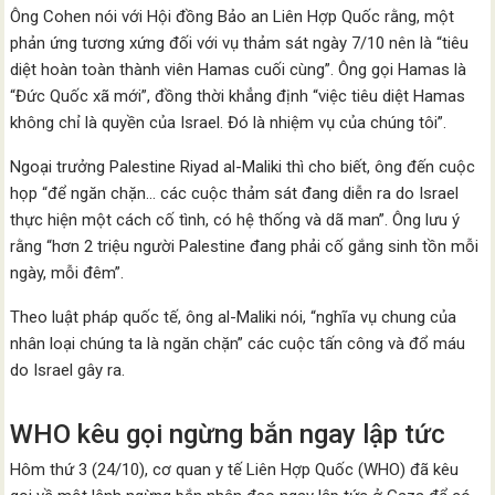
Ông Cohen nói với Hội đồng Bảo an Liên Hợp Quốc rằng, một
phản ứng tương xứng đối với vụ thảm sát ngày 7/10 nên là “tiêu
diệt hoàn toàn thành viên Hamas cuối cùng”. Ông gọi Hamas là
“Đức Quốc xã mới”, đồng thời khẳng định “việc tiêu diệt Hamas
không chỉ là quyền của Israel. Đó là nhiệm vụ của chúng tôi”.
Ngoại trưởng Palestine Riyad al-Maliki thì cho biết, ông đến cuộc
họp “để ngăn chặn… các cuộc thảm sát đang diễn ra do Israel
thực hiện một cách cố tình, có hệ thống và dã man”. Ông lưu ý
rằng “hơn 2 triệu người Palestine đang phải cố gắng sinh tồn mỗi
ngày, mỗi đêm”.
Theo luật pháp quốc tế, ông al-Maliki nói, “nghĩa vụ chung của
nhân loại chúng ta là ngăn chặn” các cuộc tấn công và đổ máu
do Israel gây ra.
WHO kêu gọi ngừng bắn ngay lập tức
Hôm thứ 3 (24/10), cơ quan y tế Liên Hợp Quốc (WHO) đã kêu