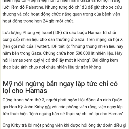
nhiên liệu tới 4 bệnh viện lớn ở miền nam Gaza và tới hội Trăng
lưỡi liềm đỏ Palestine. Nhưng từng đó chỉ đủ để giữ cho xe cứu
thương và các hoạt động chức năng quan trọng của bệnh viện
hoạt động trong hơn 24 giờ một chút.
Lực lượng Phòng vệ Israel (IDF) đã cáo buộc Hamas từ chối
cung cấp nhiên liệu cho dân thường ở Gaza. Trên mạng xã hội X
(tên gọi mới của Twitter), IDF tiết lộ: “Những thùng nhiên liệu này
nằm bên trong Gaza. Chúng chứa hơn 500.000 lít nhiên liệu. Hãy
hỏi Hamas xem quý vị có thể lấy một ít không”. Bài đăng kèm
theo bức ảnh chụp nơi chứa nhiên liệu từ trên không.
Mỹ nói ngừng bắn ngay lập tức chỉ có
lợi cho Hamas
Cũng trong hôm thứ 3, người phát ngôn Hội đồng An ninh Quốc
gia Hoa Kỳ John Kirby
nói
với các phóng viên rằng, việc ngay lập
tức thực hiện “lệnh ngừng bắn sẽ thực sự chỉ có lợi cho Hamas”.
Ông Kirby trả lời một phóng viên khi được hỏi ông dự đoán điều gì