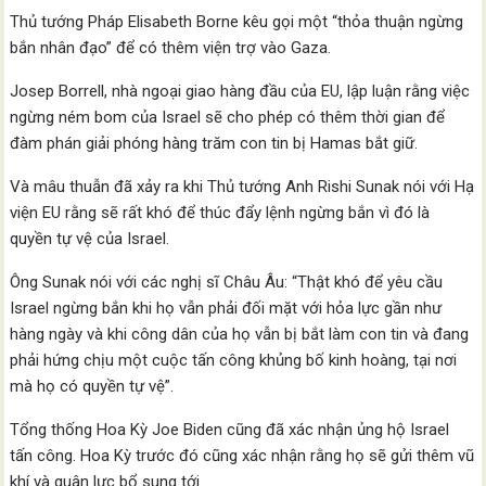
Thủ tướng Pháp Elisabeth Borne kêu gọi một “thỏa thuận ngừng
bắn nhân đạo” để có thêm viện trợ vào Gaza.
Josep Borrell, nhà ngoại giao hàng đầu của EU, lập luận rằng việc
ngừng ném bom của Israel sẽ cho phép có thêm thời gian để
đàm phán giải phóng hàng trăm con tin bị Hamas bắt giữ.
Và mâu thuẫn đã xảy ra khi Thủ tướng Anh Rishi Sunak nói với Hạ
viện EU rằng sẽ rất khó để thúc đẩy lệnh ngừng bắn vì đó là
quyền tự vệ của Israel.
Ông Sunak nói với các nghị sĩ Châu Âu: “Thật khó để yêu cầu
Israel ngừng bắn khi họ vẫn phải đối mặt với hỏa lực gần như
hàng ngày và khi công dân của họ vẫn bị bắt làm con tin và đang
phải hứng chịu một cuộc tấn công khủng bố kinh hoàng, tại nơi
mà họ có quyền tự vệ”.
Tổng thống Hoa Kỳ Joe Biden cũng đã xác nhận ủng hộ Israel
tấn công. Hoa Kỳ trước đó cũng xác nhận rằng họ sẽ gửi thêm vũ
khí và quân lực bổ sung tới.