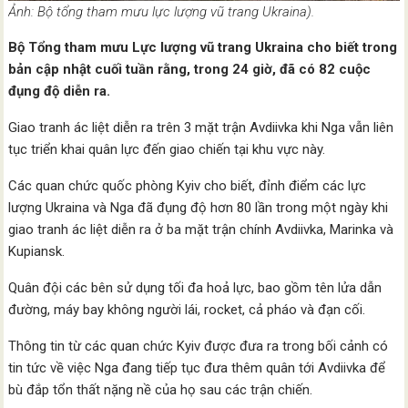
Ảnh: Bộ tổng tham mưu lực lượng vũ trang Ukraina).
Bộ Tổng tham mưu Lực lượng vũ trang Ukraina cho biết trong
bản cập nhật cuối tuần rằng, trong 24 giờ, đã có 82 cuộc
đụng độ diễn ra.
Giao tranh ác liệt diễn ra trên 3 mặt trận Avdiivka khi Nga vẫn liên
tục triển khai quân lực đến giao chiến tại khu vực này.
Các quan chức quốc phòng Kyiv cho biết, đỉnh điểm các lực
lượng Ukraina và Nga đã đụng độ hơn 80 lần trong một ngày khi
giao tranh ác liệt diễn ra ​​ở ba mặt trận chính Avdiivka, Marinka và
Kupiansk.
Quân đội các bên sử dụng tối đa hoả lực, bao gồm tên lửa dẫn
đường, máy bay không người lái, rocket, cả pháo và đạn cối.
Thông tin từ các quan chức Kyiv được đưa ra trong bối cảnh có
tin tức về việc Nga đang tiếp tục đưa thêm quân tới Avdiivka để
bù đắp tổn thất nặng nề của họ sau các trận chiến.