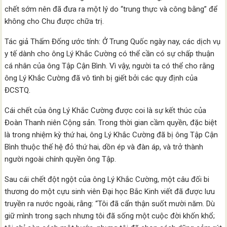
chết sớm nên đã đưa ra một lý do “trung thực và công bằng” để
không cho Chu được chữa trị.
Tác giả Thấm Đống ước tính: Ở Trung Quốc ngày nay, các dịch vụ
y tế dành cho ông Lý Khắc Cường có thể cần có sự chấp thuận
cá nhân của ông Tập Cận Bình. Vì vậy, người ta có thể cho rằng
ông Lý Khắc Cường đã vô tình bị giết bởi các quy định của
ĐCSTQ.
Cái chết của ông Lý Khắc Cường được coi là sự kết thúc của
Đoàn Thanh niên Cộng sản. Trong thời gian cầm quyền, đặc biệt
là trong nhiệm kỳ thứ hai, ông Lý Khắc Cường đã bị ông Tập Cận
Bình thuộc thế hệ đỏ thứ hai, dồn ép và đàn áp, và trở thành
người ngoài chính quyền ông Tập.
Sau cái chết đột ngột của ông Lý Khắc Cường, một câu đối bi
thương do một cựu sinh viên Đại học Bắc Kinh viết đã được lưu
truyền ra nước ngoài, rằng: “Tôi đã cẩn thận suốt mười năm. Dù
giữ mình trong sạch nhưng tôi đã sống một cuộc đời khốn khổ;