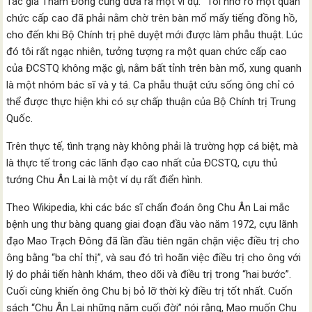
Tác giả Thẩm Đống cũng đưa ra một ví dụ: “Tôi nhớ rõ một quan
chức cấp cao đã phải nằm chờ trên bàn mổ mấy tiếng đồng hồ,
cho đến khi Bộ Chính trị phê duyệt mới được làm phẫu thuật. Lúc
đó tôi rất ngạc nhiên, tưởng tượng ra một quan chức cấp cao
của ĐCSTQ không mặc gì, nằm bất tỉnh trên bàn mổ, xung quanh
là một nhóm bác sĩ và y tá. Ca phẫu thuật cứu sống ông chỉ có
thể được thực hiện khi có sự chấp thuận của Bộ Chính trị Trung
Quốc.
Trên thực tế, tình trạng này không phải là trường hợp cá biệt, mà
là thực tế trong các lãnh đạo cao nhất của ĐCSTQ, cựu thủ
tướng Chu Ân Lai là một ví dụ rất điển hình.
Theo Wikipedia, khi các bác sĩ chẩn đoán ông Chu Ân Lai mắc
bệnh ung thư bàng quang giai đoạn đầu vào năm 1972, cựu lãnh
đạo Mao Trạch Đông đã lần đầu tiên ngăn chặn việc điều trị cho
ông bằng “ba chỉ thị”, và sau đó trì hoãn việc điều trị cho ông với
lý do phải tiến hành khám, theo dõi và điều trị trong “hai bước”.
Cuối cùng khiến ông Chu bị bỏ lỡ thời kỳ điều trị tốt nhất. Cuốn
sách “Chu Ân Lai những năm cuối đời” nói rằng, Mao muốn Chu