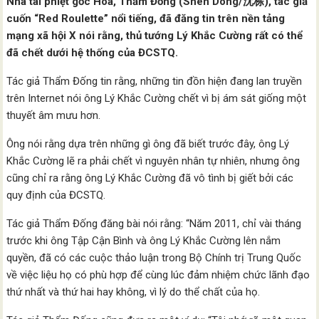
Nhà tài phiệt gốc Hoa, Thẩm Đống (Shen Dong/沈栋), tác giả
cuốn “Red Roulette” nổi tiếng, đã đăng tin trên nền tảng
mạng xã hội X nói rằng, thủ tướng Lý Khắc Cường rất có thể
đã chết dưới hệ thống của ĐCSTQ.
Tác giả Thẩm Đống tin rằng, những tin đồn hiện đang lan truyền
trên Internet nói ông Lý Khắc Cường chết vì bị ám sát giống một
thuyết âm mưu hơn.
Ông nói rằng dựa trên những gì ông đã biết trước đây, ông Lý
Khắc Cường lẽ ra phải chết vì nguyên nhân tự nhiên, nhưng ông
cũng chỉ ra rằng ông Lý Khắc Cường đã vô tình bị giết bởi các
quy định của ĐCSTQ.
Tác giả Thẩm Đống đăng bài nói rằng: “Năm 2011, chỉ vài tháng
trước khi ông Tập Cận Bình và ông Lý Khắc Cường lên nắm
quyền, đã có các cuộc thảo luận trong Bộ Chính trị Trung Quốc
về việc liệu họ có phù hợp để cùng lúc đảm nhiệm chức lãnh đạo
thứ nhất và thứ hai hay không, vì lý do thể chất của họ.