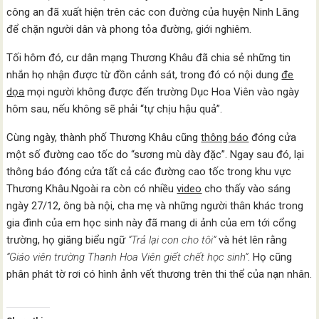
công an đã xuất hiện trên các con đường của huyện Ninh Lăng
để chặn người dân và phong tỏa đường, giới nghiêm.
Tối hôm đó, cư dân mạng Thương Khâu đã chia sẻ những tin
nhắn họ nhận được từ đồn cảnh sát, trong đó có nội dung
đe
dọa
mọi người không được đến trường Dục Hoa Viên vào ngày
hôm sau, nếu không sẽ phải “tự chịu hậu quả”.
Cùng ngày, thành phố Thương Khâu cũng
thông báo
đóng cửa
một số đường cao tốc do “sương mù dày đặc”. Ngay sau đó, lại
thông báo đóng cửa tất cả các đường cao tốc trong khu vực
Thương Khâu.Ngoài ra còn có nhiều
video
cho thấy vào sáng
ngày 27/12, ông bà nội, cha mẹ và những người thân khác trong
gia đình của em học sinh này đã mang di ảnh của em tới cổng
trường, họ giăng biểu ngữ
“Trả lại con cho tôi”
và hét lên rằng
“Giáo viên trường Thanh Hoa Viên giết chết học sinh”
. Họ cũng
phân phát tờ rơi có hình ảnh vết thương trên thi thể của nạn nhân.