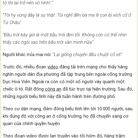
tỏ thì lại trở nên vô hình!..”
“Tôi hy vọng đây là sự thật. Tôi nghĩ đến bà mẹ 8 con bị xích cổ ở
Từ Châu”.
“Bầu trời bây giờ là một bầu trời đen tối. Không còn có thể nhìn
thấy các ngôi sao trên bầu trời văn minh nữa”.
Người khác mỉa mai nói:
“Lại giống chuyện đầu chuột cổ vịt”.
Trước đó, nhiều đoạn
video
đăng tải trên mạng cho thấy hàng
nghìn người dân địa phương đã tập trung bên ngoài cổng trường
Dục Hoa Viên. Ngoài ra còn có một số người vây quanh một
chiếc ô tô. Rất đông
công an
đã túc trực tại hiện trường. Sau đó,
những người biểu tình này đã tuần hành trên đường phố.
Theo cư dân mạng, đám đông biểu tình lên tới 10.000 người, sau
khi đụng độ với công an ở cổng trường, họ đã chuyển sang cơ
quan của chính quyền huyện.
Theo đoạn video được lan truyền vào tối hôm đó, hàng trăm