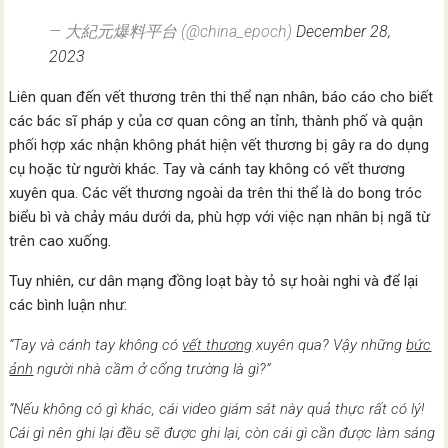
— 大紀元爆料平台 (@china_epoch)
December 28,
2023
Liên quan đến vết thương trên thi thể nạn nhân, báo cáo cho biết
các bác sĩ pháp y của cơ quan công an tỉnh, thành phố và quận
phối hợp xác nhận không phát hiện vết thương bị gây ra do dụng
cụ hoặc từ người khác. Tay và cánh tay không có vết thương
xuyên qua. Các vết thương ngoài da trên thi thể là do bong tróc
biểu bì và chảy máu dưới da, phù hợp với việc nạn nhân bị ngã từ
trên cao xuống.
Tuy nhiên, cư dân mạng đồng loạt bày tỏ sự hoài nghi và để lại
các bình luận như:
“Tay và cánh tay không có
vết thương
xuyên qua? Vậy những
bức
ảnh
người nhà cầm ở cổng trường là gì?”
“Nếu không có gì khác, cái video giám sát này quả thực rất có lý!
Cái gì nên ghi lại đều sẽ được ghi lại, còn cái gì cần được làm sáng