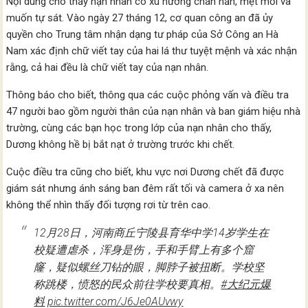
Nội dung cho thấy nạn nhân có xu hướng chán nản, mệt mỏi và
muốn tự sát. Vào ngày 27 tháng 12, cơ quan công an đã ủy
quyền cho Trung tâm nhận dạng tư pháp của Sở Công an Hà
Nam xác định chữ viết tay của hai lá thư tuyệt mệnh và xác nhận
rằng, cả hai đều là chữ viết tay của nạn nhân.
Thông báo cho biết, thông qua các cuộc phỏng vấn và điều tra
47 người bao gồm người thân của nạn nhân và ban giám hiệu nhà
trường, cùng các bạn học trong lớp của nạn nhân cho thấy,
Dương không hề bị bắt nạt ở trường trước khi chết.
Cuộc điều tra cũng cho biết, khu vực nơi Dương chết đã được
giám sát nhưng ánh sáng ban đêm rất tối và camera ở xa nên
không thể nhìn thấy đối tượng rơi từ trên cao.
12月28日，河南商丘宁陵县育华中学14岁学生在
校疑遭虐杀，浑身是伤，手和手臂上有多个窟
窿，疑似螺丝刀钻的眼，脚脖子被扭断。学校坚
称跳楼，愤怒的民众前往学校要真相。
#大纪元爆
料
pic.twitter.com/J6Je0AUvwy