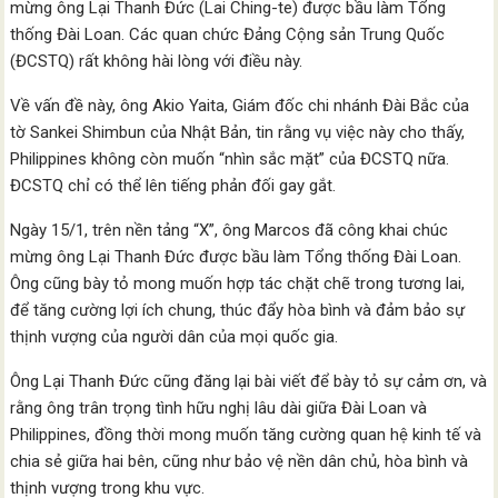
mừng ông Lại Thanh Đức (Lai Ching-te) được bầu làm Tổng
thống Đài Loan. Các quan chức Đảng Cộng sản Trung Quốc
(ĐCSTQ) rất không hài lòng với điều này.
Về vấn đề này, ông Akio Yaita, Giám đốc chi nhánh Đài Bắc của
tờ Sankei Shimbun của Nhật Bản, tin rằng vụ việc này cho thấy,
Philippines không còn muốn “nhìn sắc mặt” của ĐCSTQ nữa.
ĐCSTQ chỉ có thể lên tiếng phản đối gay gắt.
Ngày 15/1, trên nền tảng “X”, ông Marcos đã công khai chúc
mừng ông Lại Thanh Đức được bầu làm Tổng thống Đài Loan.
Ông cũng bày tỏ mong muốn hợp tác chặt chẽ trong tương lai,
để tăng cường lợi ích chung, thúc đẩy hòa bình và đảm bảo sự
thịnh vượng của người dân của mọi quốc gia.
Ông Lại Thanh Đức cũng đăng lại bài viết để bày tỏ sự cảm ơn, và
rằng ông trân trọng tình hữu nghị lâu dài giữa Đài Loan và
Philippines, đồng thời mong muốn tăng cường quan hệ kinh tế và
chia sẻ giữa hai bên, cũng như bảo vệ nền dân chủ, hòa bình và
thịnh vượng trong khu vực.