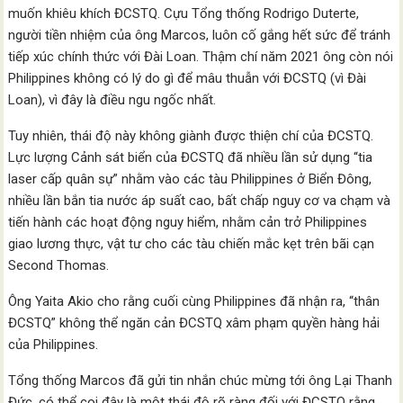
muốn khiêu khích ĐCSTQ. Cựu Tổng thống Rodrigo Duterte,
người tiền nhiệm của ông Marcos, luôn cố gắng hết sức để tránh
tiếp xúc chính thức với Đài Loan. Thậm chí năm 2021 ông còn nói
Philippines không có lý do gì để mâu thuẫn với ĐCSTQ (vì Đài
Loan), vì đây là điều ngu ngốc nhất.
Tuy nhiên, thái độ này không giành được thiện chí của ĐCSTQ.
Lực lượng Cảnh sát biển của ĐCSTQ đã nhiều lần sử dụng “tia
laser cấp quân sự” nhằm vào các tàu Philippines ở Biển Đông,
nhiều lần bắn tia nước áp suất cao, bất chấp nguy cơ va chạm và
tiến hành các hoạt động nguy hiểm, nhằm cản trở Philippines
giao lương thực, vật tư cho các tàu chiến mắc kẹt trên bãi cạn
Second Thomas.
Ông Yaita Akio cho rằng cuối cùng Philippines đã nhận ra, “thân
ĐCSTQ” không thể ngăn cản ĐCSTQ xâm phạm quyền hàng hải
của Philippines.
Tổng thống Marcos đã gửi tin nhắn chúc mừng tới ông Lại Thanh
Đức, có thể coi đây là một thái độ rõ ràng đối với ĐCSTQ rằng