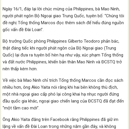
Ngày 16/1, đáp lại lời chúc mừng của Philippines, bà Mao Ninh,
người phát ngôn Bộ Ngoại giao Trung Quốc, tuyên bố: “Chúng tôi
đề nghị Tổng thống Marcos đọc thêm sách để hiểu đúng nguồn
gốc vấn đề Đài Loan”.
Bộ trưởng Quốc phòng Philippines Gilberto Teodoro phản bác,
thật đáng tiếc khi người phát ngôn của Bộ Ngoại giao (Trung
Quốc) lại đưa ra tuyên bố hèn hạ như vậy, xúc phạm Tổng thống
và đất nước Philippines, khiến bản thân Mao Ninh và ĐCSTQ trở
nên thấp kém hơn.
Về việc bà Mao Ninh chỉ trích Tổng thống Marcos cần đọc sách
nhiều hơn, ông Akio Yaita nói rằng khi hai bên không thù địch,
một nhà ngoại giao cấp phó lại công khai hạ nhục người đứng
đầu quốc gia khác, ngoại giao chiến lang của ĐCSTQ đã đạt đến
“một tầm cao mới”.
Ông Akio Yaita đăng trên Facebook rằng Philippines đã giữ im
lặng về vấn đề Đài Loan trong những năm gần đây, và không