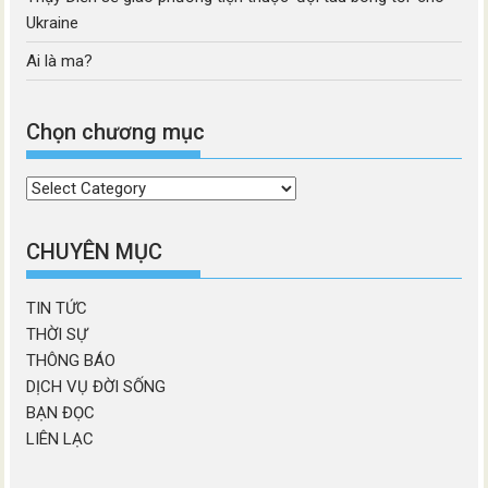
Ukraine
Ai là ma?
Chọn chương mục
Chọn
chương
mục
CHUYÊN MỤC
TIN TỨC
THỜI SỰ
THÔNG BÁO
DỊCH VỤ ĐỜI SỐNG
BẠN ĐỌC
LIÊN LẠC