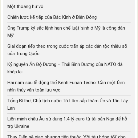
Một thoáng hư vô
Chiến lược kế tiếp của Bắc Kinh ở Biển Đông
Ông Trump ký sắc lệnh hạn chế luật ‘sinh ở Mỹ là công dân
Mỹ’
Giai đoạn tiếp theo trong cuộc trấn áp các dân tộc thiểu số
của Trung Quốc
Kỷ nguyên Ấn Độ Dương – Thái Bình Dương của NATO đã
khép lại
Hai năm sau lễ động thổ Kênh Funan Techo: Cần một tầm
nhìn thủy văn toàn lưu vực
Tổng Bí thư, Chủ tịch nước Tô Lâm sắp thăm Úc và Tân Lây
Lan
Liên minh châu Âu sử dụng 1.4 tỷ euro từ tài sản Nga để hỗ
trợ Ukraine
Thụy Điển sẽ giao phương tiện thuộc ‘đội tàu bóng tối’ cho