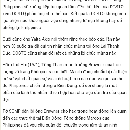
Philippines sẽ không tiếp tục quan tâm đến thể diện của ĐCSTQ,
xem ĐCSTQ phản ứng như thế nào. Kết quả là ĐCSTQ không còn
lựa chọn nào khác ngoài việc dùng những từ ngữ không hay để
chống lại Philippines.
Cuối cùng ông Yaita Akio nói thêm rằng theo báo cáo, lần này
hơn 50 quốc gia đã gửi tin nhắn chúc mừng tới ông Lại Thanh
Đức. ĐCSTQ cũng phản đối tất cả những lời chúc mừng này.
Hôm thứ Hai (15/1), Tổng Tham mưu trưởng Brawner của Lực
lượng vũ trang Philippines cho biết, Manila đang chuẩn bị cải thiện
cơ sở vật chất quân sự và sinh hoạt trên các đảo và rạn san hô
do Philippines chiếm đóng ở Biển Đông, để coi chúng là một
phần của lãnh thổ nhằm thích hợp hơn cho việc đồn trú của quân
đội.
Tờ SCMP dẫn lời ông Brawner cho hay, trong hoạt động liên quan
đến các thực thể tại Biển Đông, Tổng thống Marcos của
Philippines đã yêu cầu quân đội chuyển trọng tâm từ an ninh