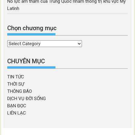
Nỗ lực âm thầm của Trung Quốc nhằm thống trị khu vực Mỹ
Latinh
Chọn chương mục
Chọn
chương
mục
CHUYÊN MỤC
TIN TỨC
THỜI SỰ
THÔNG BÁO
DỊCH VỤ ĐỜI SỐNG
BẠN ĐỌC
LIÊN LẠC