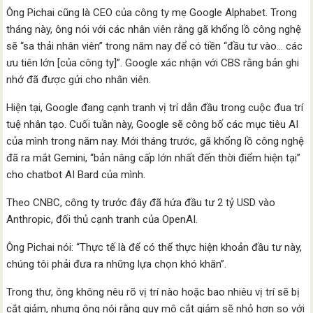
Ông Pichai cũng là CEO của công ty mẹ Google Alphabet. Trong
tháng này, ông nói với các nhân viên rằng gã khổng lồ công nghệ
sẽ “sa thải nhân viên” trong năm nay để có tiền “đầu tư vào… các
ưu tiên lớn [của công ty]”. Google xác nhận với CBS rằng bản ghi
nhớ đã được gửi cho nhân viên.
Hiện tại, Google đang cạnh tranh vị trí dẫn đầu trong cuộc đua trí
tuệ nhân tạo. Cuối tuần này, Google sẽ công bố các mục tiêu AI
của mình trong năm nay. Mới tháng trước, gã khổng lồ công nghệ
đã ra mắt Gemini, “bản nâng cấp lớn nhất đến thời điểm hiện tại”
cho chatbot AI Bard của mình.
Theo CNBC, công ty trước đây đã hứa đầu tư 2 tỷ USD vào
Anthropic, đối thủ cạnh tranh của OpenAI.
Ông Pichai nói: “Thực tế là để có thể thực hiện khoản đầu tư này,
chúng tôi phải đưa ra những lựa chọn khó khăn”.
Trong thư, ông không nêu rõ vị trí nào hoặc bao nhiêu vị trí sẽ bị
cắt giảm, nhưng ông nói rằng quy mô cắt giảm sẽ nhỏ hơn so với