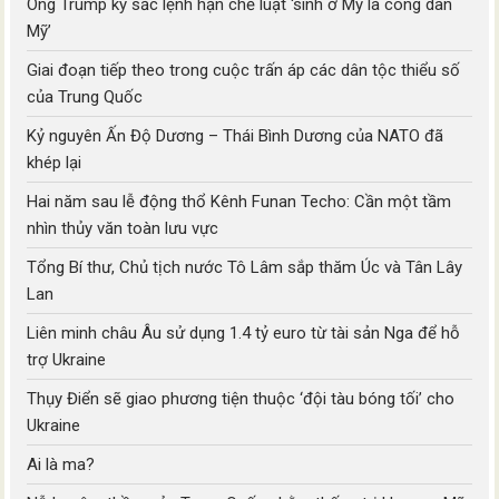
Ông Trump ký sắc lệnh hạn chế luật ‘sinh ở Mỹ là công dân
Mỹ’
Giai đoạn tiếp theo trong cuộc trấn áp các dân tộc thiểu số
của Trung Quốc
Kỷ nguyên Ấn Độ Dương – Thái Bình Dương của NATO đã
khép lại
Hai năm sau lễ động thổ Kênh Funan Techo: Cần một tầm
nhìn thủy văn toàn lưu vực
Tổng Bí thư, Chủ tịch nước Tô Lâm sắp thăm Úc và Tân Lây
Lan
Liên minh châu Âu sử dụng 1.4 tỷ euro từ tài sản Nga để hỗ
trợ Ukraine
Thụy Điển sẽ giao phương tiện thuộc ‘đội tàu bóng tối’ cho
Ukraine
Ai là ma?