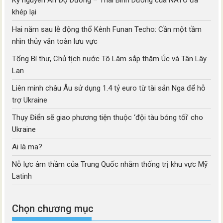
Kỷ nguyên Ấn Độ Dương – Thái Bình Dương của NATO đã
khép lại
Hai năm sau lễ động thổ Kênh Funan Techo: Cần một tầm
nhìn thủy văn toàn lưu vực
Tổng Bí thư, Chủ tịch nước Tô Lâm sắp thăm Úc và Tân Lây
Lan
Liên minh châu Âu sử dụng 1.4 tỷ euro từ tài sản Nga để hỗ
trợ Ukraine
Thụy Điển sẽ giao phương tiện thuộc ‘đội tàu bóng tối’ cho
Ukraine
Ai là ma?
Nỗ lực âm thầm của Trung Quốc nhằm thống trị khu vực Mỹ
Latinh
Chọn chương mục