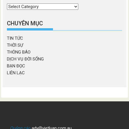
Chọn
chương
mục
CHUYÊN MỤC
TIN TỨC
THỜI SỰ
THÔNG BÁO
DỊCH VỤ ĐỜI SỐNG
BẠN ĐỌC
LIÊN LẠC
Quảng cáo
adv@vietluan.com.au