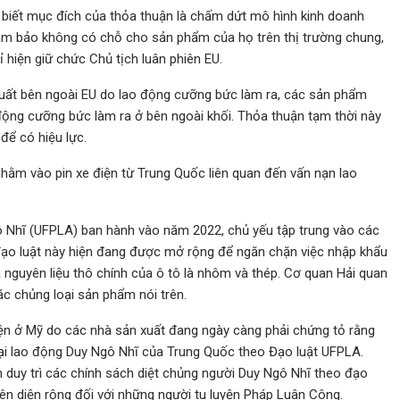
 biết mục đích của thỏa thuận là chấm dứt mô hình kinh doanh
đảm bảo không có chỗ cho sản phẩm của họ trên thị trường chung,
ỉ hiện giữ chức Chủ tịch luân phiên EU.
uất bên ngoài EU do lao động cưỡng bức làm ra, các sản phẩm
động cưỡng bức làm ra ở bên ngoài khối. Thỏa thuận tạm thời này
để có hiệu lực.
hằm vào pin xe điện từ Trung Quốc liên quan đến vấn nạn lao
 Nhĩ (UFPLA) ban hành vào năm 2022, chủ yếu tập trung vào các
 đạo luật này hiện đang được mở rộng để ngăn chặn việc nhập khẩu
à nguyên liệu thô chính của ô tô là nhôm và thép. Cơ quan Hải quan
ác chủng loại sản phẩm nói trên.
ện ở Mỹ do các nhà sản xuất đang ngày càng phải chứng tỏ rằng
ại lao động Duy Ngô Nhĩ của Trung Quốc theo Đạo luật UFPLA.
 duy trì các chính sách diệt chủng người Duy Ngô Nhĩ theo đạo
ên diện rộng đối với những người tu luyện Pháp Luân Công.