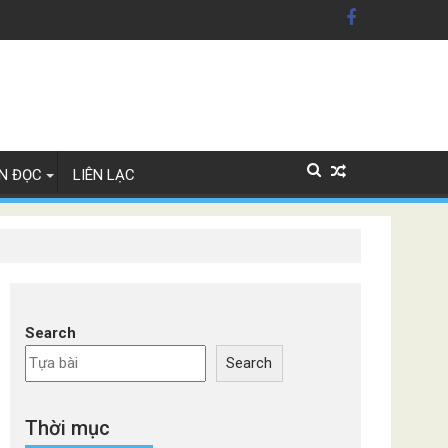
n Mỹ'
ây Lan
N ĐỌC
LIÊN LẠC
Search
Search
Thời mục