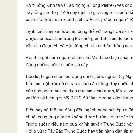
Bộ trưởng Kinh tế và Lao động Bỉ, ông Pierre-Yves cho
này. Ông cho hay: “Với quy định này, chúng tôi muốn 
bất kể là được sản xuất tại châu Âu hay ở bên ngoài”. B
Lệnh cấm này sẽ được áp dụng đối với hàng hóa sản x
được sản xuất bên trong EU những có linh kiện do lao 
vẫn cần được EP và Hội đồng EU chính thức thông qua 
Hồi tháng 8 năm ngoái, chính phủ Mỹ đã có biện pháp n
động cưỡng bức ở quốc gia này.
Đạo luật ngăn chặn lao động cưỡng bức người Duy Ngô
tấm pin mặt trời, cà chua và quần áo bông. Tuy nhiên,
các sản phẩm của xe điện như pin lithium-ion, lốp xe v
và Bảo vệ Biên giới Mỹ (CBP) đã tăng cường kiểm tra c
Điều này có thể tác động đến ngành công nghiệp xe đi
chuỗi cung ứng của họ không được hưởng lợi từ các tr
Trong suốt nhiều năm qua, chính quyền Trung Quốc vẫn
Hồi ở vùng Tây Bắc Trung Quốc hay tiến hành đàn áp tr