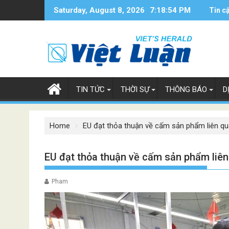
Skip
Saturday, August 8, 2026
7:18:55 PM
Tin c
to
content
TIN TỨC
THỜI SỰ
THÔNG BÁO
D
Home
EU đạt thỏa thuận về cấm sản phẩm liên q
EU đạt thỏa thuận về cấm sản phẩm liê
Pham