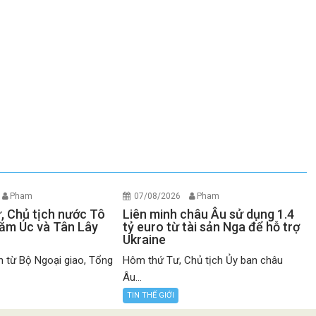
Pham
07/08/2026
Pham
ư, Chủ tịch nước Tô
Liên minh châu Âu sử dụng 1.4
ăm Úc và Tân Lây
tỷ euro từ tài sản Nga để hỗ trợ
Ukraine
n từ Bộ Ngoại giao, Tổng
Hôm thứ Tư, Chủ tịch Ủy ban châu
Âu...
TIN THẾ GIỚI