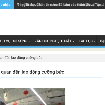
ập nhật
Ông Trump ký sắc lệnh hạn chế luật 'sinh ở Mỹ là công dâ
Tổng Bí thư, Chủ tịch nước Tô Lâm sắp thăm Úc và Tân L
ỊCH VỤ ĐỜI SỐNG
VĂN HỌC NGHỆ THUẬT
TẠP LỤC
BẠ
uan đến lao động cưỡng bức
n quan đến lao động cưỡng bức