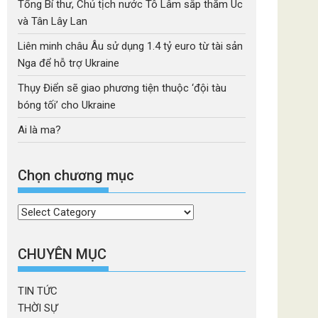
Tổng Bí thư, Chủ tịch nước Tô Lâm sắp thăm Úc
và Tân Lây Lan
Liên minh châu Âu sử dụng 1.4 tỷ euro từ tài sản
Nga để hỗ trợ Ukraine
Thụy Điển sẽ giao phương tiện thuộc ‘đội tàu
bóng tối’ cho Ukraine
Ai là ma?
Chọn chương mục
Chọn
chương
mục
CHUYÊN MỤC
TIN TỨC
THỜI SỰ