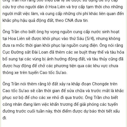
Ông Trần nói rằng 300 triệu Đài tệ sẽ được sử dụng để trợ cấp
cứu trợ cho người dân ở Hoa Liên và trợ cấp tạm thời cho những
người mất việc làm, và cung cấp những chi phí khác liên quan đến
khắc phụ hậu quả động đất, theo CNA đưa tin.
Ông Trần cho biết ông hy vọng nguồn cung cấp nước sinh hoạt
tại Hoa Liên sẽ được khôi phục vào thứ Sáu (5/4), nhưng không
đưa ra mốc thời gian khôi phục lại nguồn cung điện. Ông nói rằng
Cục Đường sắt Đài Loan đã thêm các xe buýt thay thế và tàu hỏa
bổ sung tại các vùng bị ảnh hưởng động đất, và tàu thủy cũng đã
được huy động để chở các phương tiện qua các khu vực chưa
thông xe trên tuyến Cao tốc Su’ao.
Ông Trần nói thêm rằng lở đất xảy ra khắp đoạn Chongde trên
Cao tốc Su’ao sẽ cần thời gian để sửa chữa và trước mắt là khắc
phục sơ bộ để cho các xe nhỏ đi qua trước. Ông Trần cho biết
công nhân đang làm việc khẩn trương để giải phóng các tuyến
đường trước cuối tuần này, thời điểm được dự báo thời tiết xấu
đi.