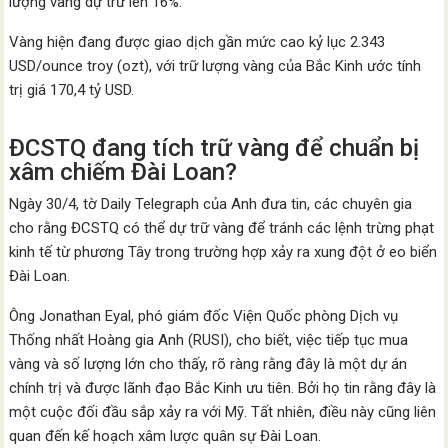
lượng vàng dự trữ lên 16%.
Vàng hiện đang được giao dịch gần mức cao kỷ lục 2.343
USD/ounce troy (ozt), với trữ lượng vàng của Bắc Kinh ước tính
trị giá 170,4 tỷ USD.
ĐCSTQ đang tích trữ vàng để chuẩn bị
xâm chiếm Đài Loan?
Ngày 30/4, tờ Daily Telegraph của Anh đưa tin, các chuyên gia
cho rằng ĐCSTQ có thể dự trữ vàng để tránh các lệnh trừng phạt
kinh tế từ phương Tây trong trường hợp xảy ra xung đột ở eo biển
Đài Loan.
Ông Jonathan Eyal, phó giám đốc Viện Quốc phòng Dịch vụ
Thống nhất Hoàng gia Anh (RUSI), cho biết, việc tiếp tục mua
vàng và số lượng lớn cho thấy, rõ ràng rằng đây là một dự án
chính trị và được lãnh đạo Bắc Kinh ưu tiên. Bởi họ tin rằng đây là
một cuộc đối đầu sắp xảy ra với Mỹ. Tất nhiên, điều này cũng liên
quan đến kế hoạch xâm lược quân sự Đài Loan.