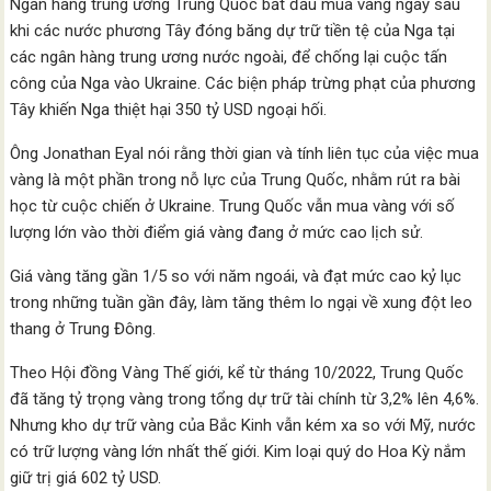
Ngân hàng trung ương Trung Quốc bắt đầu mua vàng ngay sau
khi các nước phương Tây đóng băng dự trữ tiền tệ của Nga tại
các ngân hàng trung ương nước ngoài, để chống lại cuộc tấn
công của Nga vào Ukraine. Các biện pháp trừng phạt của phương
Tây khiến Nga thiệt hại 350 tỷ USD ngoại hối.
Ông Jonathan Eyal nói rằng thời gian và tính liên tục của việc mua
vàng là một phần trong nỗ lực của Trung Quốc, nhằm rút ra bài
học từ cuộc chiến ở Ukraine. Trung Quốc vẫn mua vàng với số
lượng lớn vào thời điểm giá vàng đang ở mức cao lịch sử.
Giá vàng tăng gần 1/5 so với năm ngoái, và đạt mức cao kỷ lục
trong những tuần gần đây, làm tăng thêm lo ngại về xung đột leo
thang ở Trung Đông.
Theo Hội đồng Vàng Thế giới, kể từ tháng 10/2022, Trung Quốc
đã tăng tỷ trọng vàng trong tổng dự trữ tài chính từ 3,2% lên 4,6%.
Nhưng kho dự trữ vàng của Bắc Kinh vẫn kém xa so với Mỹ, nước
có trữ lượng vàng lớn nhất thế giới. Kim loại quý do Hoa Kỳ nắm
giữ trị giá 602 tỷ USD.