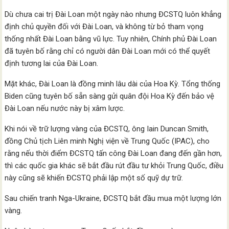
Dù chưa cai trị Đài Loan một ngày nào nhưng ĐCSTQ luôn khẳng
định chủ quyền đối với Đài Loan, và không từ bỏ tham vọng
thống nhất Đài Loan bằng vũ lực. Tuy nhiên, Chính phủ Đài Loan
đã tuyên bố rằng chỉ có người dân Đài Loan mới có thể quyết
định tương lai của Đài Loan.
Mặt khác, Đài Loan là đồng minh lâu dài của Hoa Kỳ. Tổng thống
Biden cũng tuyên bố sẵn sàng gửi quân đội Hoa Kỳ đến bảo vệ
Đài Loan nếu nước này bị xâm lược.
Khi nói về trữ lượng vàng của ĐCSTQ, ông Iain Duncan Smith,
đồng Chủ tịch Liên minh Nghị viện về Trung Quốc (IPAC), cho
rằng nếu thời điểm ĐCSTQ tấn công Đài Loan đang đến gần hơn,
thì các quốc gia khác sẽ bắt đầu rút đầu tư khỏi Trung Quốc, điều
này cũng sẽ khiến ĐCSTQ phải lập một số quỹ dự trữ.
Sau chiến tranh Nga-Ukraine, ĐCSTQ bắt đầu mua một lượng lớn
vàng.