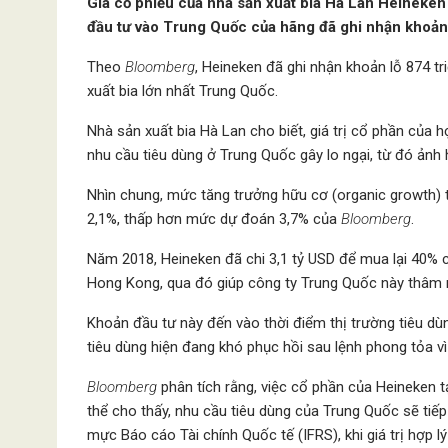
Giá cổ phiếu của nhà sản xuất bia Hà Lan Heineken
đầu tư vào Trung Quốc của hãng đã ghi nhận khoản l
Theo
Bloomberg
, Heineken đã ghi nhận khoản lỗ 874 tr
xuất bia lớn nhất Trung Quốc.
Nhà sản xuất bia Hà Lan cho biết, giá trị cổ phần của 
nhu cầu tiêu dùng ở Trung Quốc gây lo ngại, từ đó ảnh
Nhìn chung, mức tăng trưởng hữu cơ (organic growth) 
2,1%, thấp hơn mức dự đoán 3,7% của
Bloomberg
.
Năm 2018, Heineken đã chi 3,1 tỷ USD để mua lại 40% 
Hong Kong, qua đó giúp công ty Trung Quốc này thâm n
Khoản đầu tư này đến vào thời điểm thị trường tiêu dù
tiêu dùng hiện đang khó phục hồi sau lệnh phong tỏa 
Bloomberg
phân tích rằng, việc cổ phần của Heineken t
thể cho thấy, nhu cầu tiêu dùng của Trung Quốc sẽ tiếp 
mực Báo cáo Tài chính Quốc tế (IFRS), khi giá trị hợp l