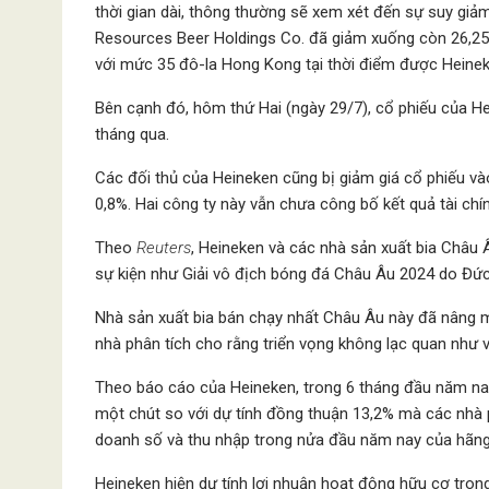
thời gian dài, thông thường sẽ xem xét đến sự suy giảm 
Resources Beer Holdings Co. đã giảm xuống còn 26,25
với mức 35 đô-la Hong Kong tại thời điểm được Heine
Bên cạnh đó, hôm thứ Hai (ngày 29/7), cổ phiếu của H
tháng qua.
Các đối thủ của Heineken cũng bị giảm giá cổ phiếu và
0,8%. Hai công ty này vẫn chưa công bố kết quả tài ch
Theo
Reuters
, Heineken và các nhà sản xuất bia Châu 
sự kiện như Giải vô địch bóng đá Châu Âu 2024 do Đức
Nhà sản xuất bia bán chạy nhất Châu Âu này đã nâng 
nhà phân tích cho rằng triển vọng không lạc quan như v
Theo báo cáo của Heineken, trong 6 tháng đầu năm nay
một chút so với dự tính đồng thuận 13,2% mà các nhà p
doanh số và thu nhập trong nửa đầu năm nay của hãng 
Heineken hiện dự tính lợi nhuận hoạt động hữu cơ tr