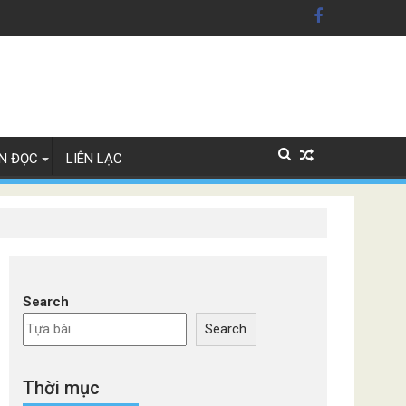
n Mỹ'
ây Lan
N ĐỌC
LIÊN LẠC
Search
Search
Thời mục