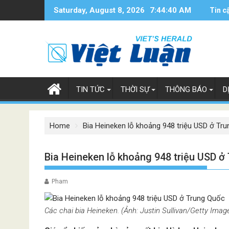
Skip
Saturday, August 8, 2026
7:44:40 AM
Tin c
to
content
TIN TỨC
THỜI SỰ
THÔNG BÁO
D
Home
Bia Heineken lỗ khoảng 948 triệu USD ở Tr
Bia Heineken lỗ khoảng 948 triệu USD ở
Pham
Các chai bia Heineken. (Ảnh: Justin Sullivan/Getty Imag