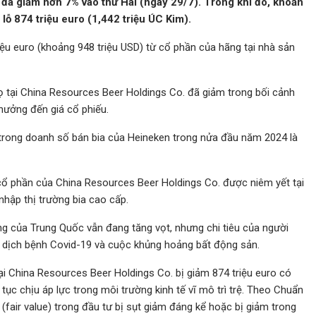
 đã giảm hơn 7% vào thứ Hai (ngày 29/7). Trong khi đó, khoản
ỗ 874 triệu euro (1,442 triệu ÚC Kim).
iệu euro (khoảng 948 triệu USD) từ cổ phần của hãng tại nhà sản
họ tại China Resources Beer Holdings Co. đã giảm trong bối cảnh
 hưởng đến giá cổ phiếu.
trong doanh số bán bia của Heineken trong nửa đầu năm 2024 là
cổ phần của China Resources Beer Holdings Co. được niêm yết tại
hập thị trường bia cao cấp.
ng của Trung Quốc vẫn đang tăng vọt, nhưng chi tiêu của người
vì dịch bệnh Covid-19 và cuộc khủng hoảng bất động sản.
ại China Resources Beer Holdings Co. bị giảm 874 triệu euro có
tục chịu áp lực trong môi trường kinh tế vĩ mô trì trệ. Theo Chuẩn
ý (fair value) trong đầu tư bị sụt giảm đáng kể hoặc bị giảm trong