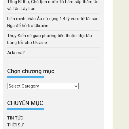
Tổng Bí thư, Chủ tịch nước Tô Lâm sắp thăm Úc
và Tân Lây Lan
Liên minh châu Âu sử dụng 1.4 tỷ euro từ tài sản
Nga để hỗ trợ Ukraine
Thụy Điển sẽ giao phương tiện thuộc ‘đội tàu
bóng tối’ cho Ukraine
Ai là ma?
Chọn chương mục
Chọn
chương
mục
CHUYÊN MỤC
TIN TỨC
THỜI SỰ