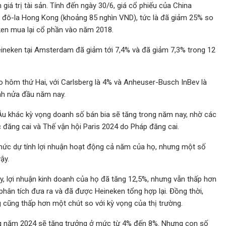
giá trị tài sản. Tính đến ngày 30/6, giá cổ phiếu của China
 đô-la Hong Kong (khoảng 85 nghìn VND), tức là đã giảm 25% so
ken mua lại cổ phần vào năm 2018.
eineken tại Amsterdam đã giảm tới 7,4% và đã giảm 7,3% trong 12
o hôm thứ Hai, với Carlsberg là 4% và Anheuser-Busch InBev là
ính nửa đầu năm nay.
Âu khác kỳ vọng doanh số bán bia sẽ tăng trong năm nay, nhờ các
 đăng cai và Thế vận hội Paris 2024 do Pháp đăng cai.
mức dự tính lợi nhuận hoạt động cả năm của họ, nhưng một số
ậy.
, lợi nhuận kinh doanh của họ đã tăng 12,5%, nhưng vẫn thấp hơn
hân tích đưa ra và đã được Heineken tổng hợp lại. Đồng thời,
cũng thấp hơn một chút so với kỳ vọng của thị trường.
ong năm 2024 sẽ tăng trưởng ở mức từ 4% đến 8%. Nhưng con số