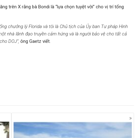
 trên X rằng bà Bondi là “lựa chọn tuyệt vời” cho vị trí tổng
Tổng chưởng lý Florida và tôi là Chủ tịch của Ủy ban Tư pháp Hình
, một nhà lãnh đạo truyền cảm hứng và là người bảo vệ cho tất cả
 cho DOJ”,
ông Gaetz viết.