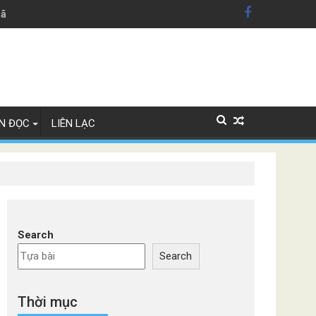
hãng xe Đức
N ĐỌC
LIÊN LẠC
Search
Search
Thời mục