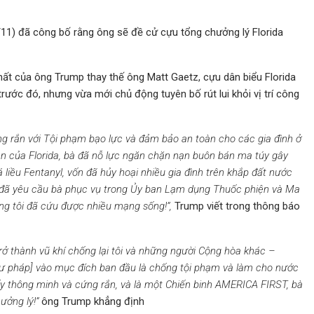
11) đã công bố rằng ông sẽ đề cử cựu tổng chưởng lý Florida
nhất của ông Trump thay thế ông Matt Gaetz, cựu dân biểu Florida
ước đó, nhưng vừa mới chủ động tuyên bố rút lui khỏi vị trí công
ng rắn với Tội phạm bạo lực và đảm bảo an toàn cho các gia đình ở
iên của Florida, bà đã nỗ lực ngăn chặn nạn buôn bán ma túy gây
liều Fentanyl, vốn đã hủy hoại nhiều gia đình trên khắp đất nước
ôi đã yêu cầu bà phục vụ trong Ủy ban Lạm dụng Thuốc phiện và Ma
úng tôi đã cứu được nhiều mạng sống!”,
Trump viết trong thông báo
rở thành vũ khí chống lại tôi và những người Cộng hòa khác –
Tư pháp] vào mục đích ban đầu là chống tội phạm và làm cho nước
 ấy thông minh và cứng rắn, và là một Chiến binh AMERICA FIRST, bà
ưởng lý!”
ông Trump khẳng định