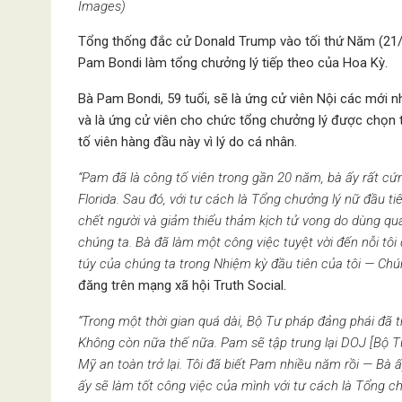
Images)
Tổng thống đắc cử Donald Trump vào tối thứ Năm (21/
Pam Bondi làm tổng chưởng lý tiếp theo của Hoa Kỳ.
Bà Pam Bondi, 59 tuổi, sẽ là ứng cử viên Nội các mới 
và là ứng cử viên cho chức tổng chưởng lý được chọn tr
tố viên hàng đầu này vì lý do cá nhân.
“Pam đã là công tố viên trong gần 20 năm, bà ấy rất cứ
Florida. Sau đó, với tư cách là Tổng chưởng lý nữ đầu t
chết người và giảm thiểu thảm kịch tử vong do dùng quá 
chúng ta. Bà đã làm một công việc tuyệt vời đến nỗi t
túy của chúng ta trong Nhiệm kỳ đầu tiên của tôi — Ch
đăng trên mạng xã hội Truth Social.
“Trong một thời gian quá dài, Bộ Tư pháp đảng phái đã t
Không còn nữa thế nữa. Pam sẽ tập trung lại DOJ [Bộ 
Mỹ an toàn trở lại. Tôi đã biết Pam nhiều năm rồi — Bà
ấy sẽ làm tốt công việc của mình với tư cách là Tổng ch