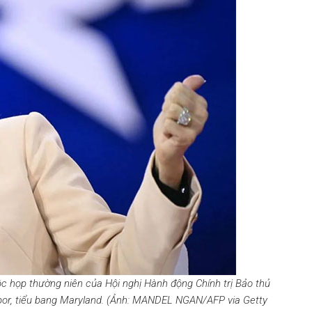
ộc họp thường niên của Hội nghị Hành động Chính trị Bảo thủ
rbor, tiểu bang Maryland. (Ảnh: MANDEL NGAN/AFP via Getty