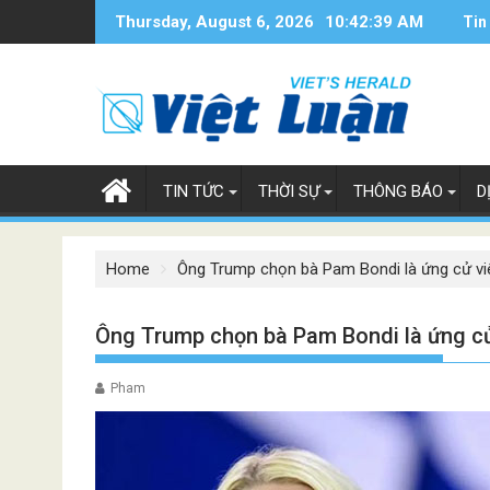
Skip
Thursday, August 6, 2026
10:42:39 AM
Tin
to
content
TIN TỨC
THỜI SỰ
THÔNG BÁO
D
Home
Ông Trump chọn bà Pam Bondi là ứng cử vi
Ông Trump chọn bà Pam Bondi là ứng cử
Pham