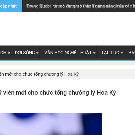
 cập nhật
Trung Quốc - từ mỏ vàng trở thành gánh nặng của các 
Israel bác kế hoạch Gaza do ông Trump hậu thuẫn
ỊCH VỤ ĐỜI SỐNG
VĂN HỌC NGHỆ THUẬT
TẠP LỤC
BẠ
ên mới cho chức tổng chưởng lý Hoa Kỳ
 viên mới cho chức tổng chưởng lý Hoa Kỳ