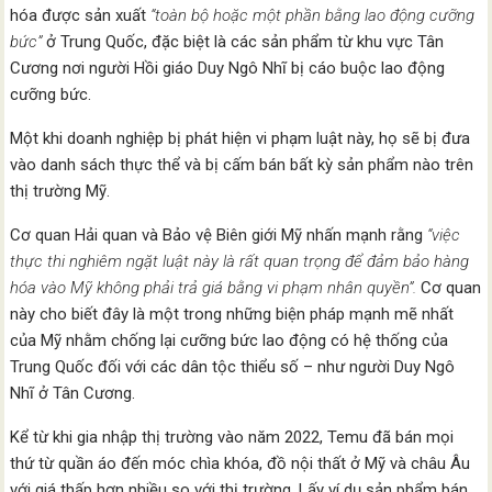
hóa được sản xuất
“toàn bộ hoặc một phần bằng lao động cưỡng
bức”
ở Trung Quốc, đặc biệt là các sản phẩm từ khu vực Tân
Cương nơi người Hồi giáo Duy Ngô Nhĩ bị cáo buộc lao động
cưỡng bức.
Một khi doanh nghiệp bị phát hiện vi phạm luật này, họ sẽ bị đưa
vào danh sách thực thể và bị cấm bán bất kỳ sản phẩm nào trên
thị trường Mỹ.
Cơ quan Hải quan và Bảo vệ Biên giới Mỹ nhấn mạnh rằng
“việc
thực thi nghiêm ngặt luật này là rất quan trọng để đảm bảo hàng
hóa vào Mỹ không phải trả giá bằng vi phạm nhân quyền”.
Cơ quan
này cho biết đây là một trong những biện pháp mạnh mẽ nhất
của Mỹ nhằm chống lại cưỡng bức lao động có hệ thống của
Trung Quốc đối với các dân tộc thiểu số – như người Duy Ngô
Nhĩ ở Tân Cương.
Kể từ khi gia nhập thị trường vào năm 2022, Temu đã bán mọi
thứ từ quần áo đến móc chìa khóa, đồ nội thất ở Mỹ và châu Âu
với giá thấp hơn nhiều so với thị trường. Lấy ví dụ sản phẩm bán