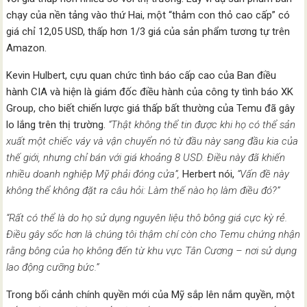
chạy của nền tảng vào thứ Hai, một “thảm con thỏ cao cấp” có
giá chỉ 12,05 USD, thấp hơn 1/3 giá của sản phẩm tương tự trên
Amazon.
Kevin Hulbert, cựu quan chức tình báo cấp cao của Ban điều
hành CIA và hiện là giám đốc điều hành của công ty tình báo XK
Group, cho biết chiến lược giá thấp bất thường của Temu đã gây
lo lắng trên thị trường.
“Thật không thể tin được khi họ có thể sản
xuất một chiếc váy và vận chuyển nó từ đầu này sang đầu kia của
thế giới, nhưng chỉ bán với giá khoảng 8 USD. Điều này đã khiến
nhiều doanh nghiệp Mỹ phải đóng cửa”,
Herbert nói,
“Vấn đề này
không thể không đặt ra câu hỏi: Làm thế nào họ làm điều đó?”
“Rất có thể là do họ sử dụng nguyên liệu thô bông giá cực kỳ rẻ.
Điều gây sốc hơn là chúng tôi thậm chí còn cho Temu chứng nhận
rằng bông của họ không đến từ khu vực Tân Cương – nơi sử dụng
lao động cưỡng bức.”
Trong bối cảnh chính quyền mới của Mỹ sắp lên nắm quyền, một