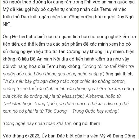
số người theo đường lối cứng rắn trong lĩnh vực an ninh quốc gia
Mỹ đã kêu gọi hủy bỏ quyền tự chứng nhận của Temu về việc
tuân thủ Đạo luật ngăn chặn lao động cưỡng bức người Duy Ngô
Nhĩ.
Ông Herbert cho biết các cơ quan tình báo có công nghệ kiểm tra
tiên tiến, có thể kiểm tra các sản phẩm để xác minh xem họ có
sử dụng nguyên liệu thô từ Tân Cương hay không. Tuy nhiên, hiện
không rõ liệu Bộ An ninh Nội địa có tiến hành kiểm tra như vậy
đối với hàng hóa của Temu hay không.
“Chúng tôi có thể kiểm tra
nguồn gốc của bông thông qua công nghệ pháp y”,
ông giải thích,
“Ví dụ, nếu bây giờ bạn đang mặc một chiếc áo phông cotton,
chúng tôi có thể xác định chính xác thông qua kiểm tra xem bông
của chiếc áo phông này là từ Mississippi, Alabama, hoặc từ
Tajikistan hoặc Trung Quốc, và thậm chí có thể xác định cụ thể
xem nó có phải là từ Tân Cương – Trung Quốc hay không”.
“Công nghệ này hoàn toàn khả thi”,
ông nói thêm.
Vào tháng 6/2023, Ủy ban Đặc biệt của Hạ viện Mỹ về Đảng Cộng