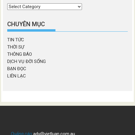
Chọn
chương
mục
CHUYÊN MỤC
TIN TỨC
THỜI SỰ
THÔNG BÁO
DỊCH VỤ ĐỜI SỐNG
BẠN ĐỌC
LIÊN LẠC
Quảng cáo
adv@vietluan.com.au