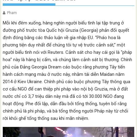
Pham
Mỗi khi đêm xuống, hàng nghìn người biểu tình lại tập trung ở
đường phố trước tòa Quốc hội Gruzia (Georgia) phản đối quyết
định đóng băng các thảo luận về gia nhập EU. “Pháo hoa là
phương tiện duy nhất để chúng tôi tự vệ trước cảnh sát,” một
người biểu tình nói với Reuters. Cảnh sát cho hay cái gọi là “pháp
hoa” này là hàng bị cấm, và chúng làm cảnh sát bị thương. Chính
phủ của Đảng Georgia Dream cáo buộc rằng phương Tây tiến
hành cách mạng màu ở nước này, nhằm tái diễn Maidan năm
2014 ở Kiev Ukraine. Chính phủ cáo buộc phương Tây thông qua
cơ cấu NGO để can thiệp phi pháp vào nội bộ Gruzia, mà ở đất
nước chỉ có 3,7 triệu dân này mà đã có tới 30.000 NGO đang
hoạt động. Phe đối lập, dẫn đầu bởi tổng thống, tuyên bố rằng
chính phủ là phi pháp, và bà tổng thống người Pháp này từ chối
rời khỏi ghế tổng thống sau khi mãn nhiệm.