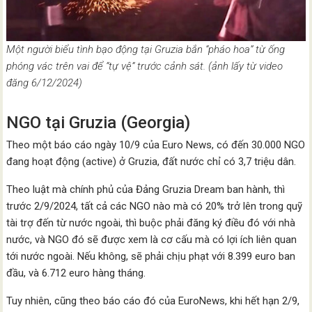
Một người biểu tình bạo động tại Gruzia bắn “pháo hoa” từ ống
phóng vác trên vai để “tự vệ” trước cảnh sát. (ảnh lấy từ video
đăng 6/12/2024)
NGO tại Gruzia (Georgia)
Theo một báo cáo ngày 10/9 của Euro News, có đến 30.000 NGO
đang hoạt động (active) ở Gruzia, đất nước chỉ có 3,7 triệu dân.
Theo luật mà chính phủ của Đảng Gruzia Dream ban hành, thì
trước 2/9/2024, tất cả các NGO nào mà có 20% trở lên trong quỹ
tài trợ đến từ nước ngoài, thì buộc phải đăng ký điều đó với nhà
nước, và NGO đó sẽ được xem là cơ cấu mà có lợi ích liên quan
tới nước ngoài. Nếu không, sẽ phải chịu phạt với 8.399 euro ban
đầu, và 6.712 euro hàng tháng.
Tuy nhiên, cũng theo báo cáo đó của EuroNews, khi hết hạn 2/9,