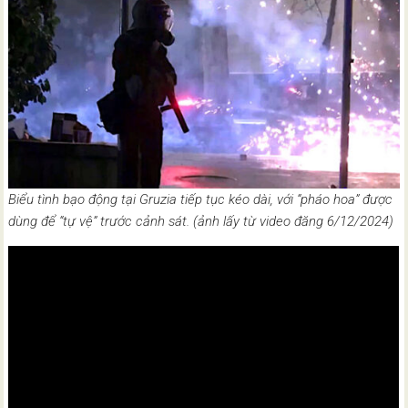
Biểu tình bạo động tại Gruzia tiếp tục kéo dài, với “pháo hoa” được
dùng để “tự vệ” trước cảnh sát. (ảnh lấy từ video đăng 6/12/2024)