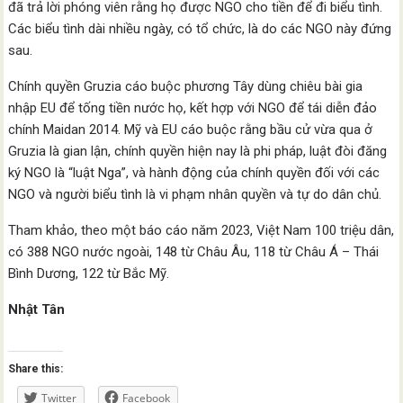
đã trả lời phóng viên rằng họ được NGO cho tiền để đi biểu tình.
Các biểu tình dài nhiều ngày, có tổ chức, là do các NGO này đứng
sau.
Chính quyền Gruzia cáo buộc phương Tây dùng chiêu bài gia
nhập EU để tống tiền nước họ, kết hợp với NGO để tái diễn đảo
chính Maidan 2014. Mỹ và EU cáo buộc rằng bầu cử vừa qua ở
Gruzia là gian lận, chính quyền hiện nay là phi pháp, luật đòi đăng
ký NGO là “luật Nga”, và hành động của chính quyền đối với các
NGO và người biểu tình là vi phạm nhân quyền và tự do dân chủ.
Tham khảo, theo một báo cáo năm 2023, Việt Nam 100 triệu dân,
có 388 NGO nước ngoài, 148 từ Châu Âu, 118 từ Châu Á – Thái
Bình Dương, 122 từ Bắc Mỹ.
Nhật Tân
Share this:
Twitter
Facebook