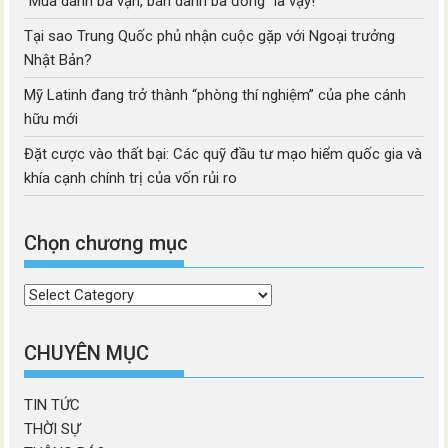
“Mua danh ba vạn, bán danh ba đồng” là vậy!
Tại sao Trung Quốc phủ nhận cuộc gặp với Ngoại trưởng
Nhật Bản?
Mỹ Latinh đang trở thành “phòng thí nghiệm” của phe cánh
hữu mới
Đặt cược vào thất bại: Các quỹ đầu tư mạo hiểm quốc gia và
khía cạnh chính trị của vốn rủi ro
Chọn chương mục
Chọn
chương
mục
CHUYÊN MỤC
TIN TỨC
THỜI SỰ