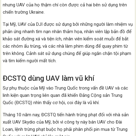
nhưng UAV của họ thậm chí còn được cả hai bên sử dụng trên
chiến trường Ukraine.
Tại Mỹ, UAV của DJI được sử dụng bởi những người làm nhiệm vụ
phản ứng nhanh tìm nạn nhân thảm họa, nhân viên lập bản đồ để
khảo sát đường xá và tiện ích, nhân viên kiểm soát muỗi để bắt
các nhóm ấu trùng, và các nhà làm phim dùng để quay phim từ
trên không. Cảnh sát sử dụng chúng để giúp ngăn chặn tội phạm
và tìm kiếm người mất tích.
ĐCSTQ dùng UAV làm vũ khí
Sự phụ thuộc của Mỹ vào Trung Quốc trong vấn đề UAV và các
linh kiện quan trọng liên quan đã khiến Đảng Cộng sản Trung
Quốc (ĐCSTQ) nhìn thấy cơ hội, coi đây là vũ khí.
Tháng 10 năm nay, ĐCSTQ tiến hành trừng phạt đối với nhà sản
xuất UAV Skydio của Mỹ, bởi vì công ty này bán UAV cho Đài
Loan, lệnh trừng phạt buộc họ phải phân phối pin mua từ Trung