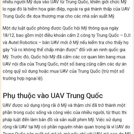
nhiều người Mỹ dựa vào UAV từ Trung Quốc, khiến giới chức Mỹ
lo ngại đó là hiểm họa gián điệp, ngoài ra giá thành thấp của UAV
Trung Quốc đe dọa thương mại cho các nhà sản xuất Mỹ.
Một dự luật quốc phòng được Quốc hội Mỹ thông qua ngày
18/12, bao gồm một điều khoản cấm 2 công ty Trung Quốc – DJI
và Autel Robotics – bán UAV mới ở Mỹ nếu kiểm tra cho thấy họ
gây “rủi ro không thể chấp nhận được” đối với an ninh quốc gia
Mỹ. Trước đó, Quốc hội Mỹ đã cấm các cơ quan liên bang mua
UAV nội địa của Trung Quốc, một số bang cũng cấm các dự án
công quỹ sử dụng hoặc mua UAV của Trung Quốc (trừ một số
trường hợp ngoại lệ).
Phụ thuộc vào UAV Trung Quốc
UAV được sử dụng rộng rãi ở Mỹ và thậm chí đã trở thành một
phần trong cuộc sống và công việc của nhiều người, từ thực thi
pháp luật đến làm bản đồ và sản xuất phim Mỹ. Việc sử dụng
rộng rãi UAV tại Mỹ có phần nguyên nhân quan trọng là vì UAV do