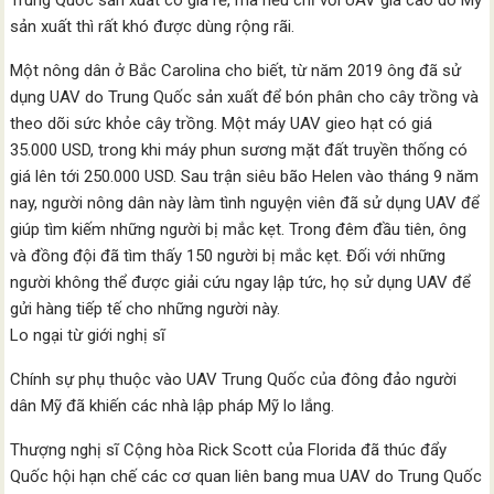
Trung Quốc sản xuất có giá rẻ, mà nếu chỉ với UAV giá cao do Mỹ
sản xuất thì rất khó được dùng rộng rãi.
Một nông dân ở Bắc Carolina cho biết, từ năm 2019 ông đã sử
dụng UAV do Trung Quốc sản xuất để bón phân cho cây trồng và
theo dõi sức khỏe cây trồng. Một máy UAV gieo hạt có giá
35.000 USD, trong khi máy phun sương mặt đất truyền thống có
giá lên tới 250.000 USD. Sau trận siêu bão Helen vào tháng 9 năm
nay, người nông dân này làm tình nguyện viên đã sử dụng UAV để
giúp tìm kiếm những người bị mắc kẹt. Trong đêm đầu tiên, ông
và đồng đội đã tìm thấy 150 người bị mắc kẹt. Đối với những
người không thể được giải cứu ngay lập tức, họ sử dụng UAV để
gửi hàng tiếp tế cho những người này.
Lo ngại từ giới nghị sĩ
Chính sự phụ thuộc vào UAV Trung Quốc của đông đảo người
dân Mỹ đã khiến các nhà lập pháp Mỹ lo lắng.
Thượng nghị sĩ Cộng hòa Rick Scott của Florida đã thúc đẩy
Quốc hội hạn chế các cơ quan liên bang mua UAV do Trung Quốc