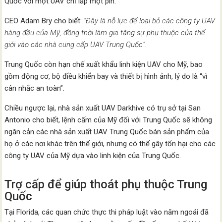
Quốc với một UAV chỉ lắp một pin.
CEO Adam Bry cho biết:
“Đây là nỗ lực để loại bỏ các công ty UAV
hàng đầu của Mỹ, đồng thời làm gia tăng sự phụ thuộc của thế
giới vào các nhà cung cấp UAV Trung Quốc”.
Trung Quốc còn hạn chế xuất khẩu linh kiện UAV cho Mỹ, bao
gồm động cơ, bộ điều khiển bay và thiết bị hình ảnh, lý do là “vì
cân nhắc an toàn”.
Chiều ngược lại, nhà sản xuất UAV Darkhive có trụ sở tại San
Antonio cho biết, lệnh cấm của Mỹ đối với Trung Quốc sẽ không
ngăn cản các nhà sản xuất UAV Trung Quốc bán sản phẩm của
họ ở các nơi khác trên thế giới, nhưng có thể gây tổn hại cho các
công ty UAV của Mỹ dựa vào linh kiện của Trung Quốc.
Trợ cấp để giúp thoát phụ thuộc Trung
Quốc
Tại Florida, các quan chức thực thi pháp luật vào năm ngoái đã