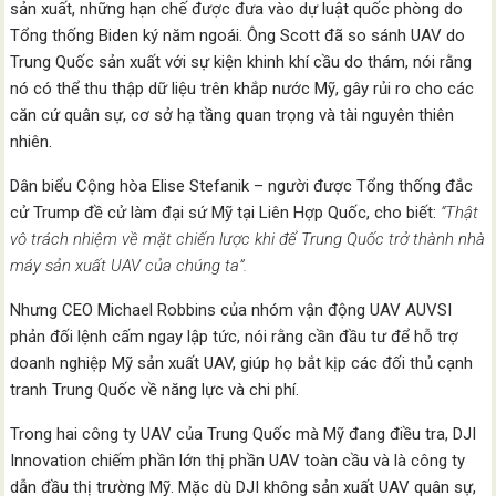
sản xuất, những hạn chế được đưa vào dự luật quốc phòng do
Tổng thống Biden ký năm ngoái. Ông Scott đã so sánh UAV do
Trung Quốc sản xuất với sự kiện khinh khí cầu do thám, nói rằng
nó có thể thu thập dữ liệu trên khắp nước Mỹ, gây rủi ro cho các
căn cứ quân sự, cơ sở hạ tầng quan trọng và tài nguyên thiên
nhiên.
Dân biểu Cộng hòa Elise Stefanik – người được Tổng thống đắc
cử Trump đề cử làm đại sứ Mỹ tại Liên Hợp Quốc, cho biết:
“Thật
vô trách nhiệm về mặt chiến lược khi để Trung Quốc trở thành nhà
máy sản xuất UAV của chúng ta”.
Nhưng CEO Michael Robbins của nhóm vận động UAV AUVSI
phản đối lệnh cấm ngay lập tức, nói rằng cần đầu tư để hỗ trợ
doanh nghiệp Mỹ sản xuất UAV, giúp họ bắt kịp các đối thủ cạnh
tranh Trung Quốc về năng lực và chi phí.
Trong hai công ty UAV của Trung Quốc mà Mỹ đang điều tra, DJI
Innovation chiếm phần lớn thị phần UAV toàn cầu và là công ty
dẫn đầu thị trường Mỹ. Mặc dù DJI không sản xuất UAV quân sự,