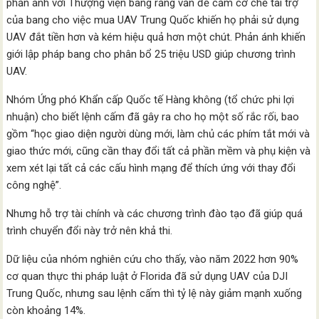
phản ánh với Thượng viện bang rằng vấn đề cấm cơ chế tài trợ
của bang cho việc mua UAV Trung Quốc khiến họ phải sử dụng
UAV đắt tiền hơn và kém hiệu quả hơn một chút. Phản ánh khiến
giới lập pháp bang cho phân bổ 25 triệu USD giúp chương trình
UAV.
Nhóm Ứng phó Khẩn cấp Quốc tế Hàng không (tổ chức phi lợi
nhuận) cho biết lệnh cấm đã gây ra cho họ một số rắc rối, bao
gồm “học giao diện người dùng mới, làm chủ các phím tắt mới và
giao thức mới, cũng cần thay đổi tất cả phần mềm và phụ kiện và
xem xét lại tất cả các cấu hình mạng để thích ứng với thay đổi
công nghệ”.
Nhưng hỗ trợ tài chính và các chương trình đào tạo đã giúp quá
trình chuyển đổi này trở nên khả thi.
Dữ liệu của nhóm nghiên cứu cho thấy, vào năm 2022 hơn 90%
cơ quan thực thi pháp luật ở Florida đã sử dụng UAV của DJI
Trung Quốc, nhưng sau lệnh cấm thì tỷ lệ này giảm mạnh xuống
còn khoảng 14%.