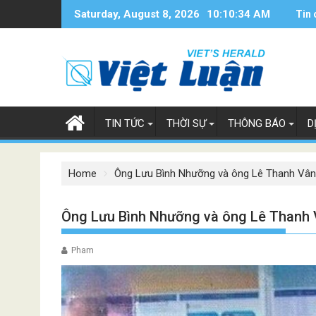
Skip
Saturday, August 8, 2026
10:10:35 AM
Tin 
to
content
TIN TỨC
THỜI SỰ
THÔNG BÁO
D
Home
Ông Lưu Bình Nhưỡng và ông Lê Thanh Vân v
Ông Lưu Bình Nhưỡng và ông Lê Thanh Vâ
Pham