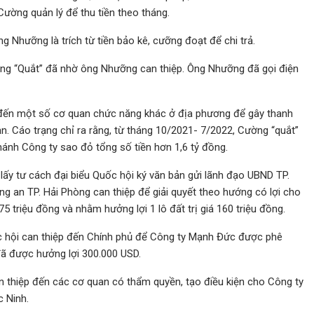
Cường quản lý để thu tiền theo tháng.
 Nhưỡng là trích từ tiền bảo kê, cưỡng đoạt để chi trả.
ường “Quắt” đã nhờ ông Nhưỡng can thiệp. Ông Nhưỡng đã gọi điện
 đến một số cơ quan chức năng khác ở địa phương để gây thanh
ản. Cáo trạng chỉ ra rằng, từ tháng 10/2021- 7/2022, Cường “quắt”
ánh Công ty sao đỏ tổng số tiền hơn 1,6 tỷ đồng.
ấy tư cách đại biểu Quốc hội ký văn bản gửi lãnh đạo UBND TP.
 an TP. Hải Phòng can thiệp để giải quyết theo hướng có lợi cho
5 triệu đồng và nhằm hưởng lợi 1 lô đất trị giá 160 triệu đồng.
c hội can thiệp đến Chính phủ để Công ty Mạnh Đức được phê
 đã được hưởng lợi 300.000 USD.
n thiệp đến các cơ quan có thẩm quyền, tạo điều kiện cho Công ty
 Ninh.