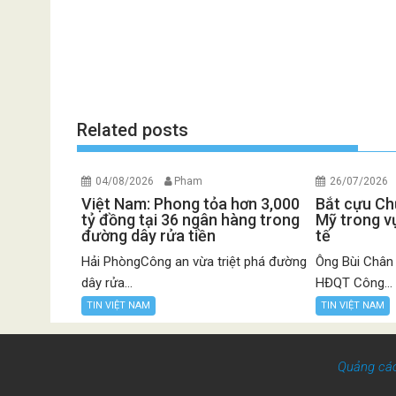
Related posts
04/08/2026
Pham
26/07/2026
Việt Nam: Phong tỏa hơn 3,000
Bắt cựu Chủ
tỷ đồng tại 36 ngân hàng trong
Mỹ trong vụ
đường dây rửa tiền
tế
Hải PhòngCông an vừa triệt phá đường
Ông Bùi Chân
dây rửa...
HĐQT Công...
TIN VIỆT NAM
TIN VIỆT NAM
Quảng cá