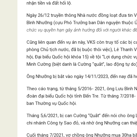
nhận tiền và đất hối lộ.
Ngày 26/12 truyền thông Nhà nước đồng loạt đưa tin Vi
Bình Nhưỡng (cựu Phó Trưởng ban Dân nguyện thuộc Ủ
chức vụ quyền hạn gây ảnh hưởng đối với người khác để t
Cũng liên quan đến vụ án này, VKS còn truy tố các bị 
phòng Chủ tịch nước, đã bị buộc thôi việc), Lê Thanh
hội, Đại biểu Quốc hội khóa 15) về tội “Lợi dụng chức 
Minh Cường (biệt danh là Cường “quắt”, lao động tự do
Ông Nhưỡng bị bắt vào ngày 14/11/2023, đến nay đã 
Theo cáo trạng, từ tháng 5/2016- 2021, ông Lưu Bình N
đoàn đại biểu Quốc hội tỉnh Bến Tre. Từ tháng 7/2018
ban Thường vụ Quốc hội.
Tháng 5,6/2021, bị can Cường “Quắt” đến nói cho ông 
chi nhánh Công ty Sao đỏ, và nhờ ông Nhưỡng can thiệp
Cuối tháng 7/2021, vợ chồng ông Nhưỡng mua 30ha bãi 