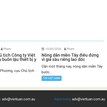
Pham
10/05/2026
Pham
 tịch Công ty Việt
Nông dân miền Tây điêu đứng
 buôn lậu thiết bị y
vì giá sầu riêng lao dốc
Gần một tháng nay, nông dân miền Tây
 Phương, cựu Chủ tịch
bước...
TIN VIỆT NAM
o
adv@vietluan.com.au
Advertising
adv@vietluan.com.au