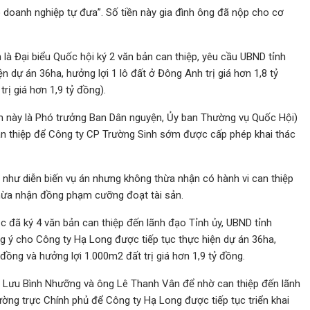
 doanh nghiệp tự đưa”. Số tiền này gia đình ông đã nộp cho cơ
là Đại biểu Quốc hội ký 2 văn bản can thiệp, yêu cầu UBND tỉnh
 dự án 36ha, hưởng lợi 1 lô đất ở Đông Anh trị giá hơn 1,8 tỷ
rị giá hơn 1,9 tỷ đồng).
m này là Phó trưởng Ban Dân nguyện, Ủy ban Thường vụ Quốc Hội)
can thiệp để Công ty CP Trường Sinh sớm được cấp phép khai thác
i như diễn biến vụ án nhưng không thừa nhận có hành vi can thiệp
hừa nhận đồng phạm cưỡng đoạt tài sản.
c đã ký 4 văn bản can thiệp đến lãnh đạo Tỉnh ủy, UBND tỉnh
 ý cho Công ty Hạ Long được tiếp tục thực hiện dự án 36ha,
 đồng và hưởng lợi 1.000m2 đất trị giá hơn 1,9 tỷ đồng.
 Lưu Bình Nhưỡng và ông Lê Thanh Vân để nhờ can thiệp đến lãnh
ờng trực Chính phủ để Công ty Hạ Long được tiếp tục triển khai