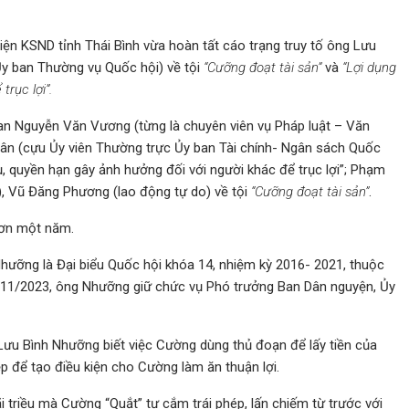
ện KSND tỉnh Thái Bình vừa hoàn tất cáo trạng truy tố ông Lưu
y ban Thường vụ Quốc hội) về tội
“Cưỡng đoạt tài sản”
và
“Lợi dụng
rục lợi”.
can Nguyễn Văn Vương (từng là chuyên viên vụ Pháp luật – Văn
 Vân (cựu Ủy viên Thường trực Ủy ban Tài chính- Ngân sách Quốc
vụ, quyền hạn gây ảnh hưởng đối với người khác để trục lợi”; Phạm
), Vũ Đăng Phương (lao động tự do) về tội
“Cưỡng đoạt tài sản”
.
hơn một năm.
hưỡng là Đại biểu Quốc hội khóa 14, nhiệm kỳ 2016- 2021, thuộc
- 11/2023, ông Nhưỡng giữ chức vụ Phó trưởng Ban Dân nguyện, Ủy
Lưu Bình Nhưỡng biết việc Cường dùng thủ đoạn để lấy tiền của
 để tạo điều kiện cho Cường làm ăn thuận lợi.
triều mà Cường “Quắt” tự cắm trái phép, lấn chiếm từ trước với