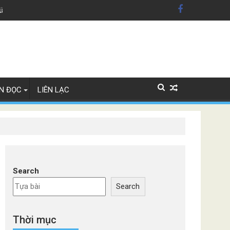
dân Mỹ'
Lây Lan
N ĐỌC
LIÊN LẠC
Search
Search
Thời mục