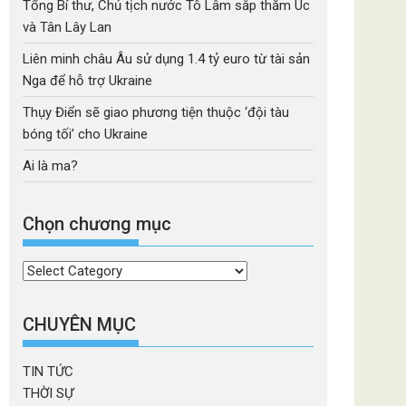
Tổng Bí thư, Chủ tịch nước Tô Lâm sắp thăm Úc
và Tân Lây Lan
Liên minh châu Âu sử dụng 1.4 tỷ euro từ tài sản
Nga để hỗ trợ Ukraine
Thụy Điển sẽ giao phương tiện thuộc ‘đội tàu
bóng tối’ cho Ukraine
Ai là ma?
Chọn chương mục
Chọn
chương
mục
CHUYÊN MỤC
TIN TỨC
THỜI SỰ