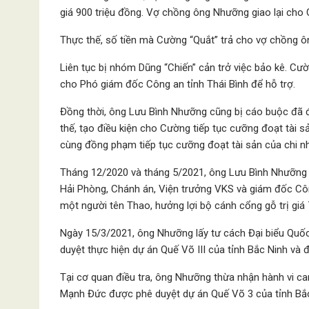
giá 900 triệu đồng. Vợ chồng ông Nhưỡng giao lại cho 
Thực thế, số tiền mà Cường “Quắt” trả cho vợ chồng ông
Liên tục bị nhóm Dũng “Chiến” cản trở việc bảo kê. C
cho Phó giám đốc Công an tỉnh Thái Bình để hỗ trợ.
Đồng thời, ông Lưu Bình Nhưỡng cũng bị cáo buộc đã
thế, tạo điều kiện cho Cường tiếp tục cưỡng đoạt tài s
cùng đồng phạm tiếp tục cưỡng đoạt tài sản của chi nh
Tháng 12/2020 và tháng 5/2021, ông Lưu Bình Nhưỡng l
Hải Phòng, Chánh án, Viện trưởng VKS và giám đốc Công
một người tên Thao, hưởng lợi bộ cánh cổng gỗ trị giá 7
Ngày 15/3/2021, ông Nhưỡng lấy tư cách Đại biểu Quố
duyệt thực hiện dự án Quế Võ III của tỉnh Bắc Ninh và
Tại cơ quan điều tra, ông Nhưỡng thừa nhận hành vi ca
Mạnh Đức được phê duyệt dự án Quế Võ 3 của tỉnh Bắc