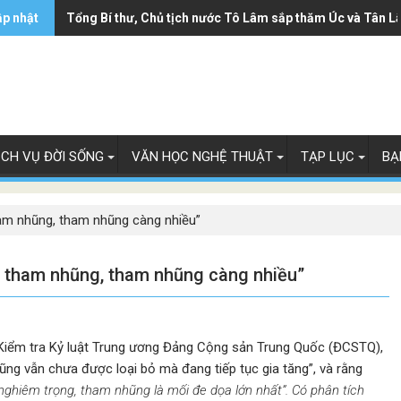
ập nhật
Tổng Bí thư, Chủ tịch nước Tô Lâm sắp thăm Úc và Tân L
ỊCH VỤ ĐỜI SỐNG
VĂN HỌC NGHỆ THUẬT
TẠP LỤC
BẠ
am nhũng, tham nhũng càng nhiều”
 tham nhũng, tham nhũng càng nhiều”
n Kiểm tra Kỷ luật Trung ương Đảng Cộng sản Trung Quốc (ĐCSTQ),
ng vẫn chưa được loại bỏ mà đang tiếp tục gia tăng”, và rằng
nghiêm trọng, tham nhũng là mối đe dọa lớn nhất”. Có phân tích