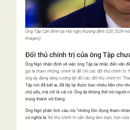
Ông Tập Cận Bình tại Hội nghị thượng đỉnh G20 2024 hô
Images)
Đối thủ chính trị của ông Tập ch
Ông Ngô nhận định về việc ông Tập lại nhắc đến vấn đề
gọi là tham nhũng, chính là để chỉ các đối thủ chính tr
ông ấy đang tăng cường lật đổ các đối thủ chính trị. Tham
Tập nói đã bắt ai, đã lấy lại được bao nhiêu tiền cho 
chủ yếu, mà chỉ là cái cớ. Ông ấy không thể nói người n
trung thành với Đảng.
Ông Ngô phân tích câu nói “những tồn đọng tham nhũng
có nghĩa là
“kẻ thù chính trị vẫn đang làm loạn, hơn nữ