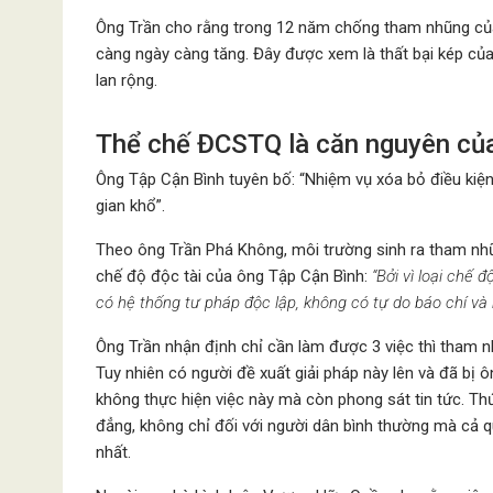
Ông Trần cho rằng trong 12 năm chống tham nhũng củ
càng ngày càng tăng. Đây được xem là thất bại kép của
lan rộng.
Thể chế ĐCSTQ là căn nguyên củ
Ông Tập Cận Bình tuyên bố: “Nhiệm vụ xóa bỏ điều kiệ
gian khổ”.
Theo ông Trần Phá Không, môi trường sinh ra tham nhũ
chế độ độc tài của ông Tập Cận Bình:
“Bởi vì loại chế 
có hệ thống tư pháp độc lập, không có tự do báo chí và 
Ông Trần nhận định chỉ cần làm được 3 việc thì tham nh
Tuy nhiên có người đề xuất giải pháp này lên và đã bị ô
không thực hiện việc này mà còn phong sát tin tức. Thứ
đẳng, không chỉ đối với người dân bình thường mà cả 
nhất.