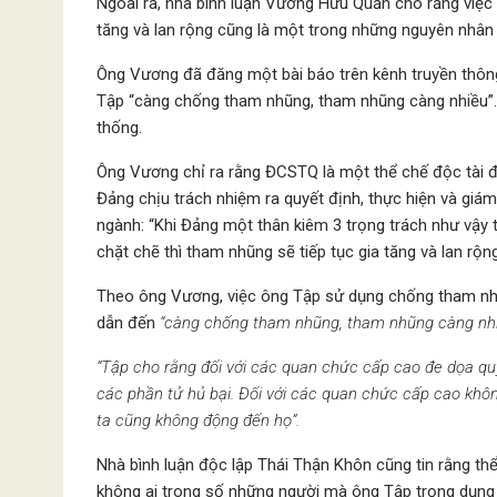
Ngoài ra, nhà bình luận Vương Hữu Quần cho rằng việ
tăng và lan rộng cũng là một trong những nguyên nhân
Ông Vương đã đăng một bài báo trên kênh truyền thông 
Tập “càng chống tham nhũng, tham nhũng càng nhiều”. 
thống.
Ông Vương chỉ ra rằng ĐCSTQ là một thể chế độc tài độ
Đảng chịu trách nhiệm ra quyết định, thực hiện và giám
ngành: “Khi Đảng một thân kiêm 3 trọng trách như vậy 
chặt chẽ thì tham nhũng sẽ tiếp tục gia tăng và lan rộng
Theo ông Vương, việc ông Tập sử dụng chống tham nh
dẫn đến
“càng chống tham nhũng, tham nhũng càng nhi
“Tập cho rằng đối với các quan chức cấp cao đe dọa quy
các phần tử hủ bại. Đối với các quan chức cấp cao không
ta cũng không động đến họ”.
Nhà bình luận độc lập Thái Thận Khôn cũng tin rằng t
không ai trong số những người mà ông Tập trọng dụng 