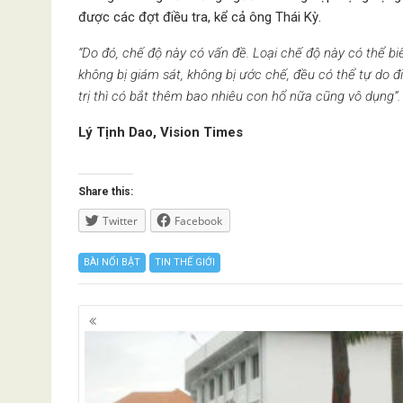
được các đợt điều tra, kể cả ông Thái Kỳ.
“Do đó, chế độ này có vấn đề. Loại chế độ này có thể b
không bị giám sát, không bị ước chế, đều có thể tự do đ
trị thì có bắt thêm bao nhiêu con hổ nữa cũng vô dụng”.
Lý Tịnh Dao, Vision Times
Share this:
Twitter
Facebook
BÀI NỔI BẬT
TIN THẾ GIỚI
Posts
navigation