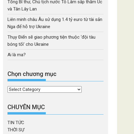
Tổng Bí thư, Chủ tịch nước Tô Lâm sắp thăm Úc
và Tân Lây Lan
Liên minh châu Âu sử dụng 1.4 tỷ euro từ tài sản
Nga để hỗ trợ Ukraine
Thụy Điển sẽ giao phương tiện thuộc ‘đội tàu
bóng tối’ cho Ukraine
Ai là ma?
Chọn chương mục
Chọn
chương
mục
CHUYÊN MỤC
TIN TỨC
THỜI SỰ