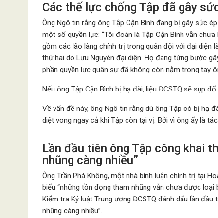
Các thế lực chống Tập đã gây sứ
Ông Ngô tin rằng ông Tập Cận Bình đang bị gây sức é
một số quyền lực: “Tôi đoán là Tập Cận Bình vẫn chưa 
gồm các lão làng chính trị trong quân đội với đại diện
thứ hai do Lưu Nguyên đại diện. Họ đang từng bước gây
phần quyền lực quân sự đã không còn nằm trong tay ô
Nếu ông Tập Cận Bình bị hạ đài, liệu ĐCSTQ sẽ sụp đổ
Về vấn đề này, ông Ngô tin rằng dù ông Tập có bị hạ đà
diệt vong ngay cả khi Tập còn tại vị. Bởi vì ông ấy là
Lần đầu tiên ông Tập công khai 
nhũng càng nhiều”
Ông Trần Phá Không, một nhà bình luận chính trị tại Hoa
biểu “những tồn đọng tham nhũng vẫn chưa được loại b
Kiểm tra Kỷ luật Trung ương ĐCSTQ đánh dấu lần đầu 
nhũng càng nhiều”.