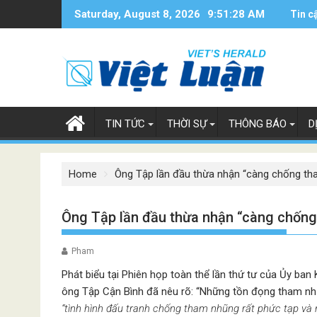
Skip
Saturday, August 8, 2026
9:51:29 AM
Tin c
to
content
TIN TỨC
THỜI SỰ
THÔNG BÁO
D
Home
Ông Tập lần đầu thừa nhận “càng chống th
Ông Tập lần đầu thừa nhận “càng chống
Pham
Phát biểu tại Phiên họp toàn thể lần thứ tư của Ủy ba
ông Tập Cận Bình đã nêu rõ: “Những tồn đọng tham nhũ
“tình hình đấu tranh chống tham nhũng rất phức tạp và 