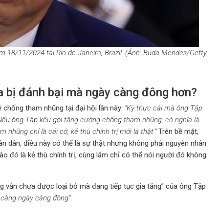
m 18/11/2024 tại Rio de Janeiro, Brazil. (Ảnh: Buda Mendes/Getty
ưa bị đánh bại mà ngày càng đông hơn?
 chống tham nhũng tại đại hội lần này
: “Kỳ thực cái mà ông Tập
ị. Nếu ông Tập kêu gọi tăng cường chống tham nhũng, có nghĩa là
 nhũng chỉ là cái cớ, kẻ thù chính trị mới là thật.”
Trên bề mặt,
nhân dân, điều này có thể là sự thật nhưng không phải nguyên nhân
ào đó là kẻ thù chính trị, cùng lắm chỉ có thể nói người đó không
 vẫn chưa được loại bỏ mà đang tiếp tục gia tăng” của ông Tập
a càng ngày càng đông”.