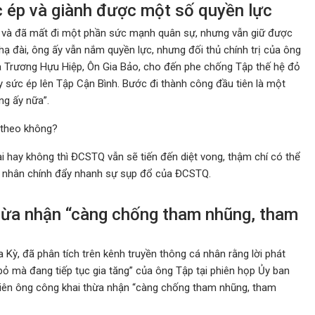
c ép và giành được một số quyền lực
p và đã mất đi một phần sức mạnh quân sự, nhưng vẫn giữ được
hạ đài, ông ấy vẫn nắm quyền lực, nhưng đối thủ chính trị của ông
 là Trương Hựu Hiệp, Ôn Gia Bảo, cho đến phe chống Tập thế hệ đỏ
 sức ép lên Tập Cận Bình. Bước đi thành công đầu tiên là một
ng ấy nữa”.
 theo không?
i hay không thì ĐCSTQ vẫn sẽ tiến đến diệt vong, thậm chí có thể
 tác nhân chính đẩy nhanh sự sụp đổ của ĐCSTQ.
thừa nhận “càng chống tham nhũng, tham
 Kỳ, đã phân tích trên kênh truyền thông cá nhân rằng lời phát
ỏ mà đang tiếp tục gia tăng” của ông Tập tại phiên họp Ủy ban
tiên ông công khai thừa nhận “càng chống tham nhũng, tham