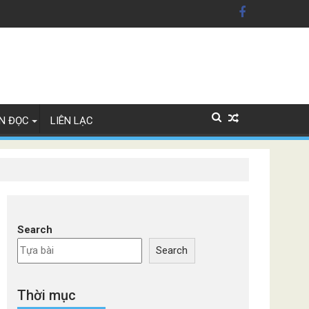
ây Lan
N ĐỌC
LIÊN LẠC
Search
Search
Thời mục