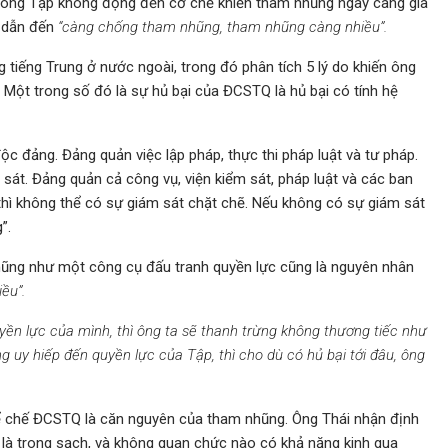
c ông Tập không động đến cơ chế khiến tham nhũng ngày càng gia
 dẫn đến
“càng chống tham nhũng, tham nhũng càng nhiều”.
tiếng Trung ở nước ngoài, trong đó phân tích 5 lý do khiến ông
Một trong số đó là sự hủ bại của ĐCSTQ là hủ bại có tính hệ
c đảng. Đảng quản việc lập pháp, thực thi pháp luật và tư pháp.
 sát. Đảng quản cả công vụ, viện kiểm sát, pháp luật và các ban
thì không thể có sự giám sát chặt chẽ. Nếu không có sự giám sát
”.
ũng như một công cụ đấu tranh quyền lực cũng là nguyên nhân
ều”.
ền lực của mình, thì ông ta sẽ thanh trừng không thương tiếc như
 uy hiếp đến quyền lực của Tập, thì cho dù có hủ bại tới đâu, ông
hể chế ĐCSTQ là căn nguyên của tham nhũng. Ông Thái nhận định
là trong sạch, và không quan chức nào có khả năng kinh qua