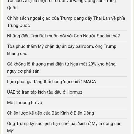
Tại sao AI lại là một rủi ro đối với Đảng Cộng sản Trung
Quốc
Chính sách ngoại giao của Trump đang đẩy Thái Lan về phía
Trung Quốc
Những điều Trái Đất muốn nói với Con Người: Sao lại thế?
Tòa phúc thẩm Mỹ chặn dự án xây ballroom, ông Trump
kháng cáo
Gã khổng lồ thương mại điện tử Nga mất 20% kho hàng,
nguy cơ phá sản
Lạm phát gia tăng thổi bùng ‘nội chiến’ MAGA
UAE tố Iran tập kích tàu dầu ở Hormuz
Một thoáng hư vô
Chiến lược kế tiếp của Bắc Kinh ở Biển Đông
Ông Trump ký sắc lệnh hạn chế luật ‘sinh ở Mỹ là công dân
Mỹ’