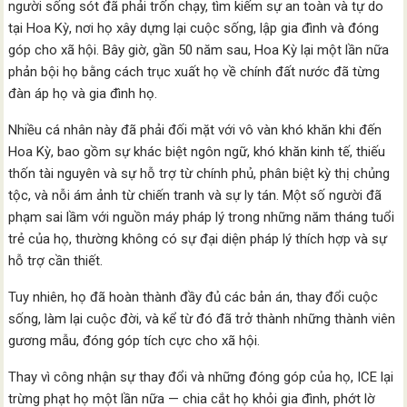
người sống sót đã phải trốn chạy, tìm kiếm sự an toàn và tự do
tại Hoa Kỳ, nơi họ xây dựng lại cuộc sống, lập gia đình và đóng
góp cho xã hội. Bây giờ, gần 50 năm sau, Hoa Kỳ lại một lần nữa
phản bội họ bằng cách trục xuất họ về chính đất nước đã từng
đàn áp họ và gia đình họ.
Nhiều cá nhân này đã phải đối mặt với vô vàn khó khăn khi đến
Hoa Kỳ, bao gồm sự khác biệt ngôn ngữ, khó khăn kinh tế, thiếu
thốn tài nguyên và sự hỗ trợ từ chính phủ, phân biệt kỳ thị chủng
tộc, và nỗi ám ảnh từ chiến tranh và sự ly tán. Một số người đã
phạm sai lầm với nguồn máy pháp lý trong những năm tháng tuổi
trẻ của họ, thường không có sự đại diện pháp lý thích hợp và sự
hỗ trợ cần thiết.
Tuy nhiên, họ đã hoàn thành đầy đủ các bản án, thay đổi cuộc
sống, làm lại cuộc đời, và kể từ đó đã trở thành những thành viên
gương mẫu, đóng góp tích cực cho xã hội.
Thay vì công nhận sự thay đổi và những đóng góp của họ, ICE lại
trừng phạt họ một lần nữa — chia cắt họ khỏi gia đình, phớt lờ