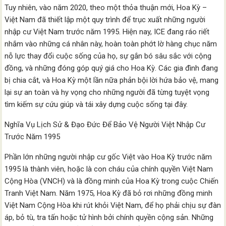
Tuy nhiên, vào năm 2020, theo một thỏa thuận mới, Hoa Kỳ –
Việt Nam đã thiết lập một quy trình để trục xuất những người
nhập cư Việt Nam trước năm 1995. Hiện nay, ICE đang ráo riết
nhắm vào những cá nhân này, hoàn toàn phớt lờ hàng chục năm
nỗ lực thay đổi cuộc sống của họ, sự gắn bó sâu sắc với cộng
đồng, và những đóng góp quý giá cho Hoa Kỳ. Các gia đình đang
bị chia cắt, và Hoa Kỳ một lần nữa phản bội lời hứa bảo vệ, mang
lại sự an toàn và hy vọng cho những người đã từng tuyệt vọng
tìm kiếm sự cứu giúp và tái xây dựng cuộc sống tại đây.
Nghĩa Vụ Lịch Sử & Đạo Đức Để Bảo Vệ Người Việt Nhập Cư
Trước Năm 1995
Phần lớn những người nhập cư gốc Việt vào Hoa Kỳ trước năm
1995 là thành viên, hoặc là con cháu của chính quyền Việt Nam
Cộng Hòa (VNCH) và là đồng minh của Hoa Kỳ trong cuộc Chiến
Tranh Việt Nam. Năm 1975, Hoa Kỳ đã bỏ rơi những đồng minh
Việt Nam Cộng Hòa khi rút khỏi Việt Nam, để họ phải chịu sự đàn
áp, bỏ tù, tra tấn hoặc tử hình bởi chính quyền cộng sản. Những