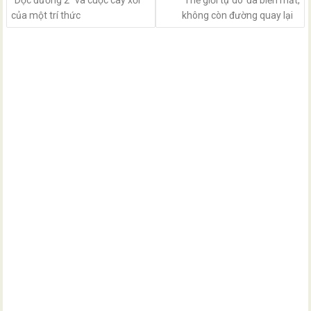
“Dọc đường 2” và cuộc cày xới
‘Thế giới tự do’ đã biến mất,
của một trí thức
không còn đường quay lại