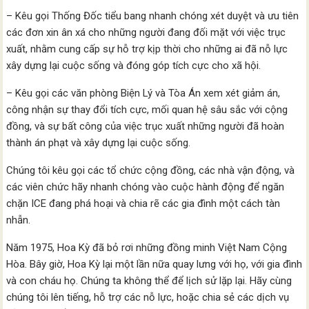
– Kêu gọi Thống Đốc tiểu bang nhanh chóng xét duyệt và ưu tiên
các đơn xin ân xá cho những người đang đối mặt với việc trục
xuất, nhằm cung cấp sự hỗ trợ kịp thời cho những ai đã nỗ lực
xây dựng lại cuộc sống và đóng góp tích cực cho xã hội.
– Kêu gọi các văn phòng Biện Lý và Tòa Án xem xét giảm án,
công nhận sự thay đổi tích cực, mối quan hệ sâu sắc với cộng
đồng, và sự bất công của việc trục xuất những người đã hoàn
thành án phạt và xây dựng lại cuộc sống.
Chúng tôi kêu gọi các tổ chức cộng đồng, các nhà vận động, và
các viên chức hãy nhanh chóng vào cuộc hành động để ngăn
chặn ICE đang phá hoại và chia rẽ các gia đình một cách tàn
nhẫn.
Năm 1975, Hoa Kỳ đã bỏ rơi những đồng minh Việt Nam Cộng
Hòa. Bây giờ, Hoa Kỳ lại một lần nữa quay lưng với họ, với gia đình
và con cháu họ. Chúng ta không thể để lịch sử lặp lại. Hãy cùng
chúng tôi lên tiếng, hỗ trợ các nỗ lực, hoặc chia sẻ các dịch vụ