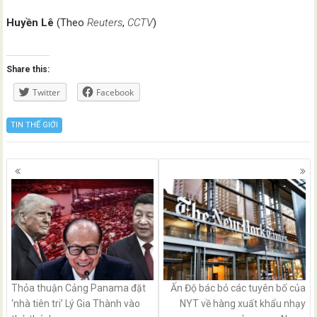
Huyền Lê
(Theo
Reuters
,
CCTV
)
Share this:
Twitter
Facebook
TIN THẾ GIỚI
Posts
navigation
Thỏa thuận Cảng Panama đặt
Ấn Độ bác bỏ các tuyên bố của
‘nhà tiên tri’ Lý Gia Thành vào
NYT về hàng xuất khẩu nhạy