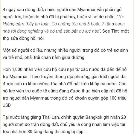
4 ngày sau động đất, nhiều người dân Myanmar vẫn phải ngủ
ngoài trời, hoặc do nhà đã bị phá hủy, hoặc vì sợ dư chấn.
“Tôi
không cảm thấy an toàn. Có những tòa nhà 6 hoặc 7 tầng cạnh
nhà tôi đang nghiêng và có thể sập bất cứ lúc nào”
, Soe Tint, một
thợ sửa đồng hồ, nói.
Một số người có lều, nhưng nhiều người, trong đó có trẻ sơ sinh
và trẻ nhỏ, phải trải chăn nằm giữa đường.
Hơn 1,000 nhân viên cứu hộ cứu nạn từ các nước đã đến để hỗ
trợ Myanmar. Theo truyền thông địa phương, gần 650 người đã
được cứu ra khỏi những tòa nhà đổ nát trên khắp cả nước. Các
nỗ lực viện trợ quốc tế cũng đang được thực hiện gấp rút để hỗ
trợ người dân Myanmar, trong đó có khoản quyên góp 100 triệu
USD.
Tại nước láng giềng Thái Lan, chính quyền Bangkok ghi nhận 20
người chết do trận động đất, chủ yếu là công nhân làm việc tại
tòa nhà hơn 30 tầng đang thi công bị sập.