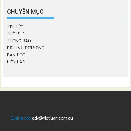
chương
mục
CHUYÊN MỤC
TIN TỨC
THỜI SỰ
THÔNG BÁO
DỊCH VỤ ĐỜI SỐNG
BẠN ĐỌC
LIÊN LẠC
Quảng cáo
adv@vietluan.com.au