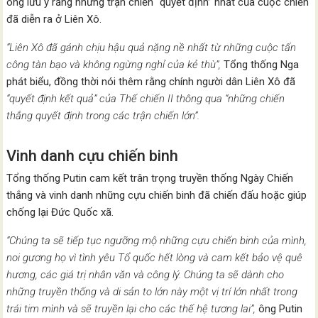
ông lưu ý rằng những trận chiến “quyết định” nhất của cuộc chiến
đã diễn ra ở Liên Xô.
“Liên Xô đã gánh chịu hậu quả nặng nề nhất từ những cuộc tấn
công tàn bạo và không ngừng nghỉ của kẻ thù”,
Tổng thống Nga
phát biểu, đồng thời nói thêm rằng chính người dân Liên Xô đã
“quyết định kết quả” của Thế chiến II thông qua “những chiến
thắng quyết định trong các trận chiến lớn”.
Vinh danh cựu chiến binh
Tổng thống Putin cam kết trân trọng truyền thống Ngày Chiến
thắng và vinh danh những cựu chiến binh đã chiến đấu hoặc giúp
chống lại Đức Quốc xã.
“Chúng ta sẽ tiếp tục ngưỡng mộ những cựu chiến binh của mình,
noi gương họ vì tình yêu Tổ quốc hết lòng và cam kết bảo vệ quê
hương, các giá trị nhân văn và công lý. Chúng ta sẽ dành cho
những truyền thống và di sản to lớn này một vị trí lớn nhất trong
trái tim mình và sẽ truyền lại cho các thế hệ tương lai”,
ông Putin