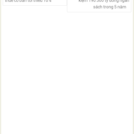
thuế cơ bản tối thiểu 10%
kiệm 190.500 tỷ đồng ngân
sách trong 5 năm