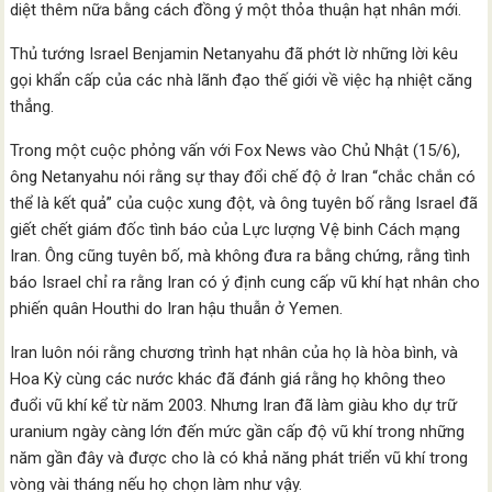
diệt thêm nữa bằng cách đồng ý một thỏa thuận hạt nhân mới.
Thủ tướng Israel Benjamin Netanyahu đã phớt lờ những lời kêu
gọi khẩn cấp của các nhà lãnh đạo thế giới về việc hạ nhiệt căng
thẳng.
Trong một cuộc phỏng vấn với Fox News vào Chủ Nhật (15/6),
ông Netanyahu nói rằng sự thay đổi chế độ ở Iran “chắc chắn có
thể là kết quả” của cuộc xung đột, và ông tuyên bố rằng Israel đã
giết chết giám đốc tình báo của Lực lượng Vệ binh Cách mạng
Iran. Ông cũng tuyên bố, mà không đưa ra bằng chứng, rằng tình
báo Israel chỉ ra rằng Iran có ý định cung cấp vũ khí hạt nhân cho
phiến quân Houthi do Iran hậu thuẫn ở Yemen.
Iran luôn nói rằng chương trình hạt nhân của họ là hòa bình, và
Hoa Kỳ cùng các nước khác đã đánh giá rằng họ không theo
đuổi vũ khí kể từ năm 2003. Nhưng Iran đã làm giàu kho dự trữ
uranium ngày càng lớn đến mức gần cấp độ vũ khí trong những
năm gần đây và được cho là có khả năng phát triển vũ khí trong
vòng vài tháng nếu họ chọn làm như vậy.