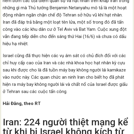
ném bom các địa điểm quân sự và hạt nhân trên khắp Iran trong
những gì mà Thủ tướng Benjamin Netanyahu mô tả là một hoạt
động nhằm ngăn chặn chế độ Tehran sở hữu vũ khí hạt nhân.
Iran đã đáp trả bằng một loạt tên lửa, một số trong đó đã tấn
công vào các khu dân cư ở Tel Aviv và Bat Yam. Cuộc xung đột
vẫn đang tiếp diễn cho đến sáng thứ Hai (16/6) và chưa có dấu
hiệu hạ nhiệt.
Israel cũng đã thực hiện các vụ ám sát có chủ đích đối với các
chỉ huy cấp cao của Iran và các nhà khoa học hạt nhân kỳ cựu
sau khi được cho là đã tuồn máy bay không người lái kamikaze
vào nước này. Các quan chức an ninh Iran cho biết họ đã phát
hiện ra máy bay không người lái và chất nổ của Israel được giấu
ở Tehran sau các cuộc tấn công.
Hải Đăng, theo RT
Iran: 224 người thiệt mạng kể
từ khi bị Israel không kích từ