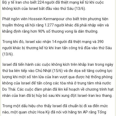
Bộ y tế Iran cho biết 224 người đã thiệt mạng kể từ khi cuộc
không kích của Israel bắt đầu vào thứ Sáu (13/6).
Phát ngôn viên Hossein Kermanpour cho biết trên phương tiện
truyền thông xã hội rằng 1.277 người khác đã phải nhập viện và
khẳng định rằng hơn 90% số thương vong là dân thường.
Trong khi đó, Israel xác nhận 14 người đã thiệt mạng và 390
người khác bị thương kể từ khi Iran tấn công trả đũa vào thứ Sáu
(13/6).
Israel đã tiến hành các cuộc không kích trên khắp Iran trong ngày
thứ ba liên tiếp vào Chủ Nhật (15/6) và đe dọa sẽ tăng cường lực
lượng khi một số tên lửa của Iran vượt qua được hệ thống phòng
không của Israel để tấn công các tòa nhà ở trung tâm nhà nước
Do Thái. Các cuộc đàm phán đã lên kế hoạch về chương trình hạt
nhân của Iran đã bị hủy bỏ sau khi xung đột Israel-Iran leo thang.
Trong một dấu hiệu cho thấy Israel đã chuẩn bị đi xa đến mức
nào, một quan chức Hoa Kỳ đã nói với hãng tin AP rằng Tổng