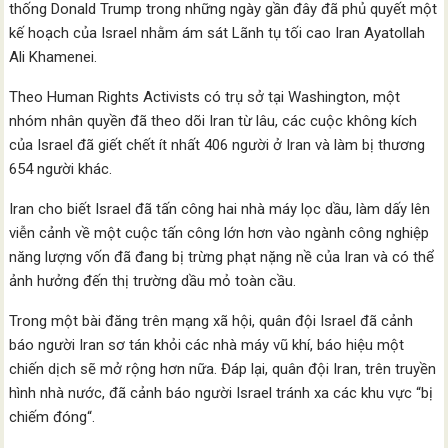
thống Donald Trump trong những ngày gần đây đã phủ quyết một
kế hoạch của Israel nhằm ám sát Lãnh tụ tối cao Iran Ayatollah
Ali Khamenei.
Theo Human Rights Activists có trụ sở tại Washington, một
nhóm nhân quyền đã theo dõi Iran từ lâu, các cuộc không kích
của Israel đã giết chết ít nhất 406 người ở Iran và làm bị thương
654 người khác.
Iran cho biết Israel đã tấn công hai nhà máy lọc dầu, làm dấy lên
viễn cảnh về một cuộc tấn công lớn hơn vào ngành công nghiệp
năng lượng vốn đã đang bị trừng phạt nặng nề của Iran và có thể
ảnh hưởng đến thị trường dầu mỏ toàn cầu.
Trong một bài đăng trên mạng xã hội, quân đội Israel đã cảnh
báo người Iran sơ tán khỏi các nhà máy vũ khí, báo hiệu một
chiến dịch sẽ mở rộng hơn nữa. Đáp lại, quân đội Iran, trên truyền
hình nhà nước, đã cảnh báo người Israel tránh xa các khu vực “bị
chiếm đóng“.