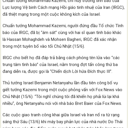
Chuẩn tướng Mohammad Kazemi, chỉ huy trưởng tình báo của
Lực lượng Vệ binh Cách mạng Hồi giáo tinh nhuệ của Iran (IRGC),
đã thiệt mạng trong một cuộc không kích của Israel.
Chuẩn tướng Mohammad Kazemi, người đứng đầu Tổ chức Tình
báo của IRGC, đã bị “ám sát” cùng với hai sĩ quan tình báo khác
là Hassan Mohaghdeh và Mohsen Bagheri, IRGC đã xác nhận
trong một tuyên bố vào tối Chủ Nhật (15/6).
IRGC cho biết họ đã đáp trả bằng cách phóng tên lửa vào “các
trung tâm tình báo” của Israel, nằm trong đợt tấn công thứ ba
đang diễn ra, được gọi là “Chiến dịch Lời hứa Đích thực III”.
Thủ tướng Israel Benjamin Netanyahu lần đầu tiên công bố vụ
giết tướng Kazemi trong một cuộc phỏng vấn với Fox News vào
Chủ Nhật (15/6). “Tôi nghĩ chúng tôi đã khiến họ phải lùi lại khá
nhiều“, ông Netanyahu nói với nhà báo Bret Baier của Fox News.
Các cuộc giao tranh công khai giữa Israel và Iran nổ ra từ rạng
sáng thứ Sáu (13/6) khi máy bay phản lực của nhà nước Do Thái