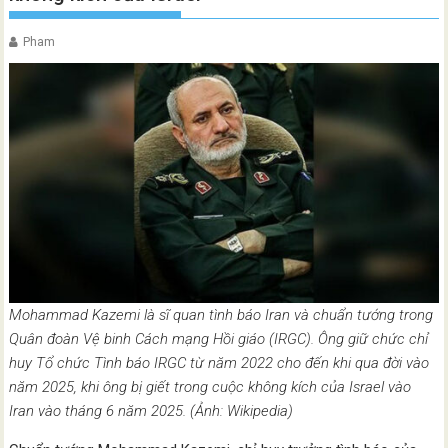
Pham
Mohammad Kazemi là sĩ quan tình báo Iran và chuẩn tướng trong
Quân đoàn Vệ binh Cách mạng Hồi giáo (IRGC). Ông giữ chức chỉ
huy Tổ chức Tình báo IRGC từ năm 2022 cho đến khi qua đời vào
năm 2025, khi ông bị giết trong cuộc không kích của Israel vào
Iran vào tháng 6 năm 2025. (Ảnh: Wikipedia)