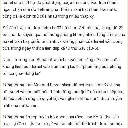
Israel cho biết họ đã phát động cuộc tấn công vào Iran nhằm
ngăn chặn chế độ Tehran phát triển vũ khí hạt nhân. Hai nước
cũng đã là địch thủ của nhau trong nhiều thập kỷ.
Để đáp trả, Iran được cho là đã bắn hơn 270 tên lửa, trong đó 22
tên lửa đã xuyên qua hệ thống phòng không nhiều tầng tinh vi của
Israel. Sân bay quốc tế chính và không phận của Israel vẫn đóng
cửa trong ngày thứ ba liên tiếp kể từ thứ Sáu (13/6).
Ngoại trưởng Iran Abbas Araghchi tuyên bố rằng nếu các cuộc
không kích của Israel vào Iran dừng lại, thì “phản ứng của chúng
tôi cũng sẽ dừng lại“.
Tổng thống Iran Masoud Pezeshkian đã chỉ trích Hoa Kỳ vì ủng
hộ Israel và cho biết nếu “hành động thù địch” của Israel tiếp tục,
thì “các phản ứng sẽ quyết liệt và nghiêm khắc hơn“, theo truyền
hình nhà nước Iran.
Tổng thống Trump tuyên bố công khai rằng Hoa Kỳ
“không liên
quan gì đến cuộc tấn công”
và Iran chỉ có thể tránh được sự hủy