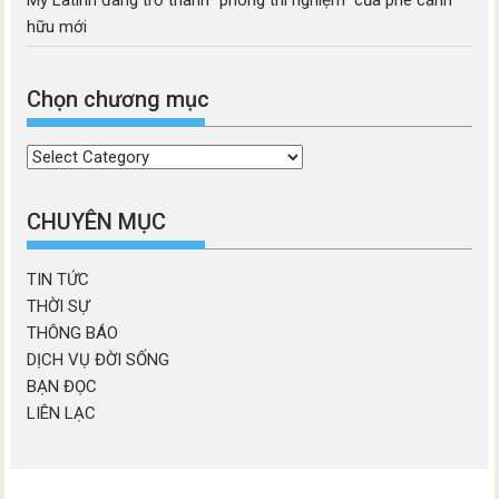
Mỹ Latinh đang trở thành “phòng thí nghiệm” của phe cánh
hữu mới
Chọn chương mục
Chọn
chương
mục
CHUYÊN MỤC
TIN TỨC
THỜI SỰ
THÔNG BÁO
DỊCH VỤ ĐỜI SỐNG
BẠN ĐỌC
LIÊN LẠC