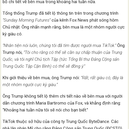
bố chi tiết về bên mua trong khoảng hai tuần nữa.
Tổng thống Trump đã tiết lộ thông tin trên trong chương trình
“Sunday Morning Futures”
của kênh Fox News phát sóng hôm
Chủ nhật. Ông nhấn mạnh rằng, bên mua là một nhóm người cực
kỳ giàu có.
“Nhân tiện nói luôn, chúng tôi đã tìm được người mua TikTok.”
Ông
Trump nói,
“Tôi cho rằng có thể sẽ cần sự chấp thuận của Trung
Quốc, và tôi nghĩ Chủ tịch Tập (tức Tổng Bí thư Đảng Cộng sản
Trung Quốc Tập Cận Bình) có thể sẽ đồng ý.”
Khi giới thiệu về bên mua, ông Trump nói:
“Rất, rất giàu có, đây là
một nhóm người cực kỳ giàu.”
Ông Trump không tiết lộ thêm chi tiết nào về bên mua với người
dẫn chương trình Maria Bartiromo của Fox, và khẳng định rằng:
“Khoảng hai tuần nữa tôi sẽ nói cho bạn biết.”
TikTok thuộc sở hữu của công ty Trung Quốc ByteDance. Các
nhà lập pháp Mỹ cho rằng Đảng Cộng sản Trung Quốc (ĐCSTQ)