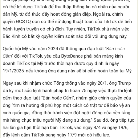
có thể lợi dụng TikTok để thu thập thông tin cá nhân của người
dân Mỹ, từ đó thúc đẩy hoạt động gián điệp. Ngoài ra, chính
quyền ĐCSTQ còn có thể sử dụng thuật toán của TikTok để tiến
hành tuyên truyền có chủ đích. Tuy nhiên, TikTok phủ nhận việc
Bắc Kinh có bất kỳ quyền kiểm soát nào đối với ứng dụng này.
Quốc hội Mỹ vào năm 2024 đã thông qua đạo luật
“Bán hoặc
Cấm”
đối với TikTok, yêu cầu ByteDance phải bán mảng kinh
doanh TikTok tại Mỹ trước thời hạn được quy định là ngày
19/1/2025, nếu không ứng dụng này sẽ bị cấm hoàn toàn tại Mỹ.
Ngay sau khi nhậm chức Tổng thống vào ngày 20/1, ông Trump
đã ký một sắc lệnh hành pháp trì hoãn 75 ngày việc thực thi lệnh
cấm theo đạo luật “Bán hoặc Cấm”, nhằm giúp chính quyền của
ông “tìm ra hướng đi phù hợp một cách có trật tự để bảo vệ an
ninh quốc gia, đồng thời tránh việc đột ngột đóng cửa nền tảng
mà hàng chục triệu người Mỹ đang sử dụng.” Sau đó, ông tiếp tục
hai lần gia hạn thời hạn bán TikTok, vào ngày 4/4 và ngày 19/6,
đẩy lệnh cấm TikTok sang ngày 17/9 mới có hiệu lực.