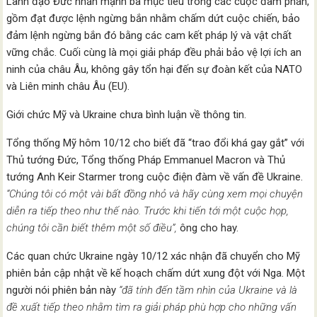
Lãnh đạo Đức nhấn mạnh ba mục tiêu trong các cuộc đàm phán,
gồm đạt được lệnh ngừng bắn nhằm chấm dứt cuộc chiến, bảo
đảm lệnh ngừng bắn đó bằng các cam kết pháp lý và vật chất
vững chắc. Cuối cùng là mọi giải pháp đều phải bảo vệ lợi ích an
ninh của châu Âu, không gây tổn hại đến sự đoàn kết của NATO
và Liên minh châu Âu (EU).
Giới chức Mỹ và Ukraine chưa bình luận về thông tin.
Tổng thống Mỹ hôm 10/12 cho biết đã “trao đổi khá gay gắt” với
Thủ tướng Đức, Tổng thống Pháp Emmanuel Macron và Thủ
tướng Anh Keir Starmer trong cuộc điện đàm về vấn đề Ukraine.
“Chúng tôi có một vài bất đồng nhỏ và hãy cùng xem mọi chuyện
diễn ra tiếp theo như thế nào. Trước khi tiến tới một cuộc họp,
chúng tôi cần biết thêm một số điều”,
ông cho hay.
Các quan chức Ukraine ngày 10/12 xác nhận đã chuyển cho Mỹ
phiên bản cập nhật về kế hoạch chấm dứt xung đột với Nga. Một
người nói phiên bản này
“đã tính đến tầm nhìn của Ukraine và là
đề xuất tiếp theo nhằm tìm ra giải pháp phù hợp cho những vấn