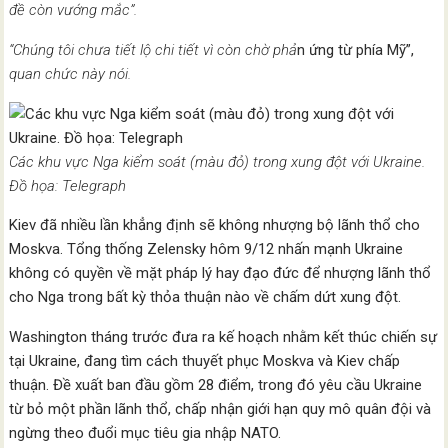
đề còn vướng mắc”.
“Chúng tôi chưa tiết lộ chi tiết vì còn chờ phả
n ứng từ phía Mỹ”,
quan chức này nói.
Các khu vực Nga kiểm soát (màu đỏ) trong xung đột với Ukraine.
Đồ họa: Telegraph
Kiev đã nhiều lần khẳng định sẽ không nhượng bộ lãnh thổ cho
Moskva. Tổng thống Zelensky hôm 9/12 nhấn mạnh Ukraine
không có quyền về mặt pháp lý hay đạo đức để nhượng lãnh thổ
cho Nga trong bất kỳ thỏa thuận nào về chấm dứt xung đột.
Washington tháng trước đưa ra kế hoạch nhằm kết thúc chiến sự
tại Ukraine, đang tìm cách thuyết phục Moskva và Kiev chấp
thuận. Đề xuất ban đầu gồm 28 điểm, trong đó yêu cầu Ukraine
từ bỏ một phần lãnh thổ, chấp nhận giới hạn quy mô quân đội và
ngừng theo đuổi mục tiêu gia nhập NATO.