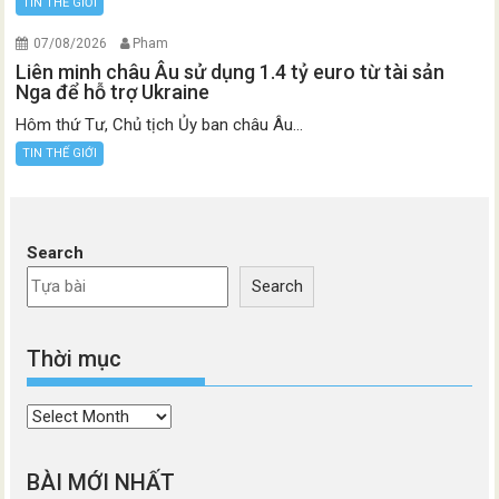
TIN THẾ GIỚI
07/08/2026
Pham
Liên minh châu Âu sử dụng 1.4 tỷ euro từ tài sản
Nga để hỗ trợ Ukraine
Hôm thứ Tư, Chủ tịch Ủy ban châu Âu...
TIN THẾ GIỚI
Search
Search
Thời mục
Thời
mục
BÀI MỚI NHẤT