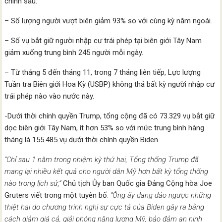
chính sau:
– Số lượng người vượt biên giảm 93% so với cùng kỳ năm ngoái.
– Số vụ bắt giữ người nhập cư trái phép tại biên giới Tây Nam
giảm xuống trung bình 245 người mỗi ngày.
– Từ tháng 5 đến tháng 11, trong 7 tháng liên tiếp, Lực lượng
Tuần tra Biên giới Hoa Kỳ (USBP) không thả bất kỳ người nhập cư
trái phép nào vào nước này.
-Dưới thời chính quyền Trump, tổng cộng đã có 73.329 vụ bắt giữ
dọc biên giới Tây Nam, ít hơn 53% so với mức trung bình hàng
tháng là 155.485 vụ dưới thời chính quyền Biden.
“Chỉ sau 1 năm trong nhiệm kỳ thứ hai, Tổng thống Trump đã
mang lại nhiều kết quả cho người dân Mỹ hơn bất kỳ tổng thống
nào trong lịch sử,”
Chủ tịch Ủy ban Quốc gia Đảng Cộng hòa Joe
Gruters viết trong một tuyên bố
. “Ông ấy đang đảo ngược những
thiệt hại do chương trình nghị sự cực tả của Biden gây ra bằng
cách giảm giá cả, giải phóng năng lượng Mỹ, bảo đảm an ninh