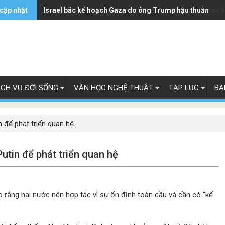
 cập nhật
Trung Quốc - từ mỏ vàng trở thành gánh nặng của các 
Israel bác kế hoạch Gaza do ông Trump hậu thuẫn
ỊCH VỤ ĐỜI SỐNG
VĂN HỌC NGHỆ THUẬT
TẠP LỤC
BẠ
n để phát triển quan hệ
Putin để phát triển quan hệ
 rằng hai nước nên hợp tác vì sự ổn định toàn cầu và cần có “kế