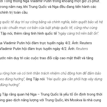
ới Tổng thống Nga Vladimir Putin trong khoảng một giờ 25 phút.
 trong năm nay, khi Trung Quốc và Nga đều đang tiến hành các
hính trị toàn cầu.
quốc tế duy trì sự công bằng và chính nghĩa, kiên quyết bảo vệ hệ
ng các chuẩn mực cơ bản của luật pháp quốc tế, cũng như cùng
Tập nói, thêm rằng tình hình quốc tế
“ngày càng trở nên bất ổn”.
ladimir Putin hội đàm trực tuyến ngày 4/2. Ảnh:
Reuters
ước nên duy trì các cuộc trao đổi cấp cao mật thiết và tăng
âu rộng hơn và có tinh thần trách nhiệm chủ động hơn để đảm bảo
heo đúng hướng”,
ông Tập nói
. “Hai quốc gia cần phối hợp xây dựng
 đúng hướng”.
g Tập rằng quan hệ Nga – Trung Quốc là yếu tố ổn định trong thời
ộng giao dịch năng lượng với Trung Quốc, khi Moskva là nhà cung