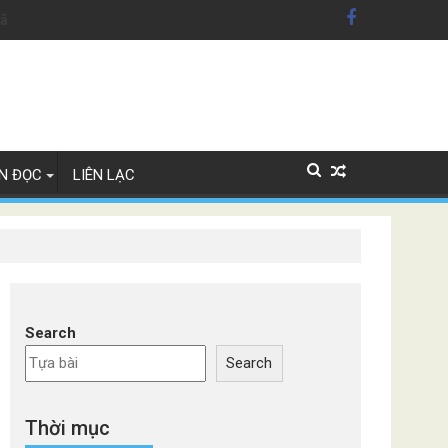
hãng xe Đức
N ĐỌC
LIÊN LẠC
Search
Search
Thời mục