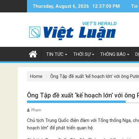
Skip
Thursday, August 6, 2026
12:37:00 PM
Tin
to
content
TIN TỨC
THỜI SỰ
THÔNG BÁO
D
Home
Ông Tập đề xuất ‘kế hoạch lớn’ với ông Puti
Ông Tập đề xuất ‘kế hoạch lớn’ với ông 
Pham
Chủ tịch Trung Quốc điện đàm với Tổng thống Nga, cho
hoạch lớn” để phát triển quan hệ.