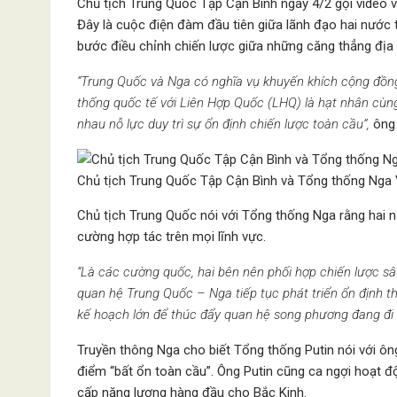
Chủ tịch Trung Quốc Tập Cận Bình ngày 4/2 gọi video v
Đây là cuộc điện đàm đầu tiên giữa lãnh đạo hai nước
bước điều chỉnh chiến lược giữa những căng thẳng địa c
“Trung Quốc và Nga có nghĩa vụ khuyến khích cộng đồng 
thống quốc tế với Liên Hợp Quốc (LHQ) là hạt nhân cù
nhau nỗ lực duy trì sự ổn định chiến lược toàn cầu”,
ông 
Chủ tịch Trung Quốc Tập Cận Bình và Tổng thống Nga V
Chủ tịch Trung Quốc nói với Tổng thống Nga rằng hai n
cường hợp tác trên mọi lĩnh vực.
“Là các cường quốc, hai bên nên phối hợp chiến lược s
quan hệ Trung Quốc – Nga tiếp tục phát triển ổn định t
kế hoạch lớn để thúc đẩy quan hệ song phương đang đi
Truyền thông Nga cho biết Tổng thống Putin nói với ôn
điểm “bất ổn toàn cầu”. Ông Putin cũng ca ngợi hoạt đ
cấp năng lượng hàng đầu cho Bắc Kinh.