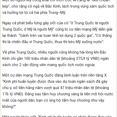
Một số người Mỹ công khai chỉ trích Cốc Ái Lăng là “tiêu chuẩn
kép”, cho rằng cô ngả về Bắc Kinh, lách trong vùng xám quốc tịch
và hưởng lợi từ cả hai phía Trung–Mỹ.
Ngay cả phát biểu từng gây sốt của cô “ở Trung Quốc là người
Trung Quốc, ở Mỹ là người Mỹ” cũng bị cư dân mạng Mỹ diễn giải
lại thành: “Gánh trên vai toan tính lợi dụng 2 quốc gia”, “Cô thắng
thì là chiến đấu vì Trung Quốc, thua thì kéo Mỹ xuống nước”.
Về phía Trung Quốc, nhiều người cũng không hài lòng khi Bắc
Kinh chi gần 100 triệu nhân dân tệ (khoảng 375,9 tỷ VNĐ) ngân
sách cho 2 vận động viên mang quốc tịch nước ngoài.
Một cư dân mạng Trung Quốc đăng bình luận trên nền tảng X:
“Kinh phí huấn luyện được đưa vào dự toán ngân sách đã gây
chú ý, số tiền hằng năm vượt quá 47 triệu nhân dân tệ (khoảng
176 tỷ VNĐ). Đằng sau tấm huy chương vàng là tiền mồ hôi nước
mắt của người dân, bạn có ủng hộ tấm huy chương như vậy
không?”