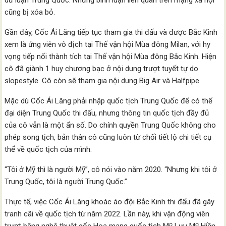
dư luận Trung Quốc. Những bình luận liên quan trên mạng xã hội
cũng bị xóa bỏ.
Gần đây, Cốc Ái Lăng tiếp tục tham gia thi đấu và được Bắc Kinh
xem là ứng viên vô địch tại Thế vận hội Mùa đông Milan, với hy
vọng tiếp nối thành tích tại Thế vận hội Mùa đông Bắc Kinh. Hiện
cô đã giành 1 huy chương bạc ở nội dung trượt tuyết tự do
slopestyle. Cô còn sẽ tham gia nội dung Big Air và Halfpipe.
Mặc dù Cốc Ái Lăng phải nhập quốc tịch Trung Quốc để có thể
đại diện Trung Quốc thi đấu, nhưng thông tin quốc tịch đầy đủ
của cô vẫn là một ẩn số. Do chính quyền Trung Quốc không cho
phép song tịch, bản thân cô cũng luôn từ chối tiết lộ chi tiết cụ
thể về quốc tịch của mình.
“Tôi ở Mỹ thì là người Mỹ”, cô nói vào năm 2020. “Nhưng khi tôi ở
Trung Quốc, tôi là người Trung Quốc.”
Thực tế, việc Cốc Ái Lăng khoác áo đội Bắc Kinh thi đấu đã gây
tranh cãi về quốc tịch từ năm 2022. Lần này, khi vận động viên