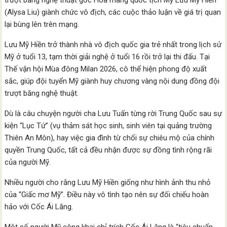
trượt băng nghệ thuật gốc Hoa mang quốc tịch Mỹ Lưu Mỹ Hiền
(Alysa Liu) giành chức vô địch, các cuộc thảo luận về giá trị quan
lại bùng lên trên mạng.
Lưu Mỹ Hiền trở thành nhà vô địch quốc gia trẻ nhất trong lịch sử
Mỹ ở tuổi 13, tạm thời giải nghệ ở tuổi 16 rồi trở lại thi đấu. Tại
Thế vận hội Mùa đông Milan 2026, cô thể hiện phong độ xuất
sắc, giúp đội tuyển Mỹ giành huy chương vàng nội dung đồng đội
trượt băng nghệ thuật.
Dù là câu chuyện người cha Lưu Tuấn từng rời Trung Quốc sau sự
kiện “Lục Tứ” (vụ thảm sát học sinh, sinh viên tại quảng trường
Thiên An Môn), hay việc gia đình từ chối sự chiêu mộ của chính
quyền Trung Quốc, tất cả đều nhận được sự đồng tình rộng rãi
của người Mỹ.
Nhiều người cho rằng Lưu Mỹ Hiền giống như hình ảnh thu nhỏ
của “Giấc mơ Mỹ”. Điều này vô tình tạo nên sự đối chiếu hoàn
hảo với Cốc Ái Lăng.