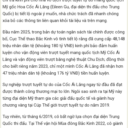
chi trả kinh phí cho nhà vô địch trượt tuyết tự do mang quốc tịch
Mỹ gốc Hoa Cốc Ái Lăng (Eileen Gu, đại diện thi đấu cho Trung
Quốc) bị tiết lộ ngoài ý muốn, nhà chức trách đã nhanh chóng
xóa bỏ các thông tin liên quan khỏi tài liệu và trên mạng.
Đầu năm 2025, trong bản dự toán ngân sách tài chính được công
bố, Cục Thể thao Bắc Kinh vô tình tiết lộ rằng đã cung cấp 48,148
triệu nhân dân tệ (khoảng 180 tỷ VNĐ) kinh phí bảo đảm huấn
luyện cho vận động viên trượt tuyết mang quốc tịch Mỹ Cốc Ái
Lăng và vận động viên trượt băng nghệ thuật Chu Dịch; đồng thời
cho biết riêng năm 2023, chỉ một mình Cốc Ái Lăng đã nhận hơn
47 triệu nhân dân tệ (khoảng 176 tỷ VNĐ) tiền huấn luyện.
Sự nghiệp trượt tuyết tự do của Cốc Ái Lăng ngay từ đầu đã đạt
được thành công thương mại to lớn. Ngôi sao sinh ra tại Mỹ này
từng đại diện Mỹ tham gia các giải đấu quốc tế và giành huy
chương vàng tại Cúp Thế giới trượt tuyết tự do năm 2019.
Tuy nhiên, từ tháng 6/2019, cô bất ngờ lựa chọn đại diện Trung
Quốc thi đấu. Tại Thế vận hội Mùa đông Bắc Kinh 2022, cô giành