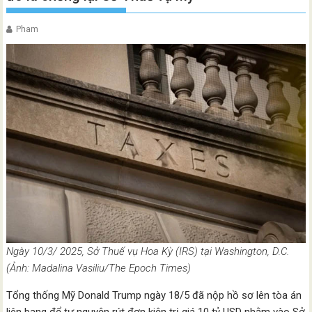
Pham
Ngày 10/3/ 2025, Sở Thuế vụ Hoa Kỳ (IRS) tại Washington, D.C.
(Ảnh: Madalina Vasiliu/The Epoch Times)
Tổng thống Mỹ Donald Trump ngày 18/5 đã nộp hồ sơ lên tòa án