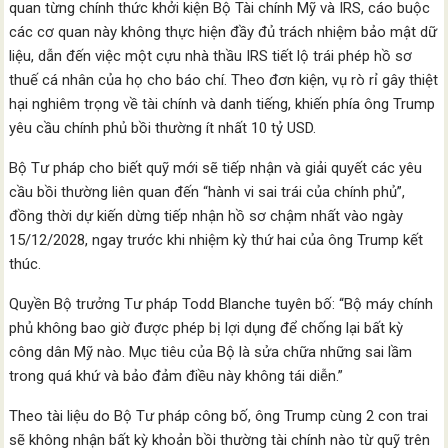
quan từng chính thức khởi kiện Bộ Tài chính Mỹ và IRS, cáo buộc
các cơ quan này không thực hiện đầy đủ trách nhiệm bảo mật dữ
liệu, dẫn đến việc một cựu nhà thầu IRS tiết lộ trái phép hồ sơ
thuế cá nhân của họ cho báo chí. Theo đơn kiện, vụ rò rỉ gây thiệt
hại nghiêm trọng về tài chính và danh tiếng, khiến phía ông Trump
yêu cầu chính phủ bồi thường ít nhất 10 tỷ USD.
Bộ Tư pháp cho biết quỹ mới sẽ tiếp nhận và giải quyết các yêu
cầu bồi thường liên quan đến “hành vi sai trái của chính phủ”,
đồng thời dự kiến dừng tiếp nhận hồ sơ chậm nhất vào ngày
15/12/2028, ngay trước khi nhiệm kỳ thứ hai của ông Trump kết
thúc.
Quyền Bộ trưởng Tư pháp Todd Blanche tuyên bố: “Bộ máy chính
phủ không bao giờ được phép bị lợi dụng để chống lại bất kỳ
công dân Mỹ nào. Mục tiêu của Bộ là sửa chữa những sai lầm
trong quá khứ và bảo đảm điều này không tái diễn.”
Theo tài liệu do Bộ Tư pháp công bố, ông Trump cùng 2 con trai
sẽ không nhận bất kỳ khoản bồi thường tài chính nào từ quỹ trên