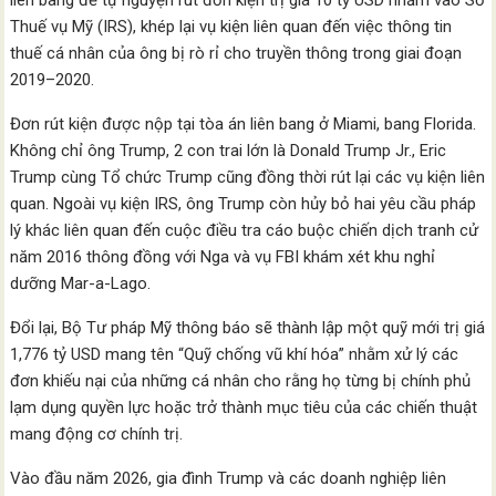
liên bang để tự nguyện rút đơn kiện trị giá 10 tỷ USD nhằm vào Sở
Thuế vụ Mỹ (IRS), khép lại vụ kiện liên quan đến việc thông tin
thuế cá nhân của ông bị rò rỉ cho truyền thông trong giai đoạn
2019–2020.
Đơn rút kiện được nộp tại tòa án liên bang ở Miami, bang Florida.
Không chỉ ông Trump, 2 con trai lớn là Donald Trump Jr., Eric
Trump cùng Tổ chức Trump cũng đồng thời rút lại các vụ kiện liên
quan. Ngoài vụ kiện IRS, ông Trump còn hủy bỏ hai yêu cầu pháp
lý khác liên quan đến cuộc điều tra cáo buộc chiến dịch tranh cử
năm 2016 thông đồng với Nga và vụ FBI khám xét khu nghỉ
dưỡng Mar-a-Lago.
Đổi lại, Bộ Tư pháp Mỹ thông báo sẽ thành lập một quỹ mới trị giá
1,776 tỷ USD mang tên “Quỹ chống vũ khí hóa” nhằm xử lý các
đơn khiếu nại của những cá nhân cho rằng họ từng bị chính phủ
lạm dụng quyền lực hoặc trở thành mục tiêu của các chiến thuật
mang động cơ chính trị.
Vào đầu năm 2026, gia đình Trump và các doanh nghiệp liên