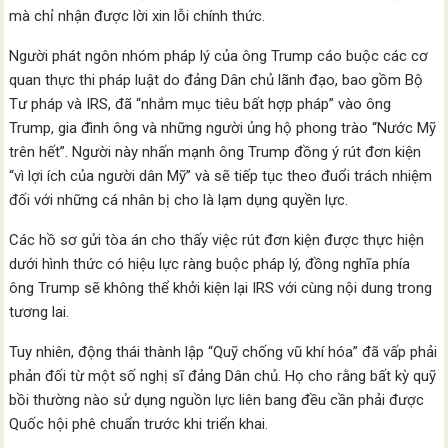
mà chỉ nhận được lời xin lỗi chính thức.
Người phát ngôn nhóm pháp lý của ông Trump cáo buộc các cơ
quan thực thi pháp luật do đảng Dân chủ lãnh đạo, bao gồm Bộ
Tư pháp và IRS, đã “nhắm mục tiêu bất hợp pháp” vào ông
Trump, gia đình ông và những người ủng hộ phong trào “Nước Mỹ
trên hết”. Người này nhấn mạnh ông Trump đồng ý rút đơn kiện
“vì lợi ích của người dân Mỹ” và sẽ tiếp tục theo đuổi trách nhiệm
đối với những cá nhân bị cho là lạm dụng quyền lực.
Các hồ sơ gửi tòa án cho thấy việc rút đơn kiện được thực hiện
dưới hình thức có hiệu lực ràng buộc pháp lý, đồng nghĩa phía
ông Trump sẽ không thể khởi kiện lại IRS với cùng nội dung trong
tương lai.
Tuy nhiên, động thái thành lập “Quỹ chống vũ khí hóa” đã vấp phải
phản đối từ một số nghị sĩ đảng Dân chủ. Họ cho rằng bất kỳ quỹ
bồi thường nào sử dụng nguồn lực liên bang đều cần phải được
Quốc hội phê chuẩn trước khi triển khai.