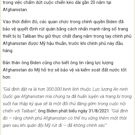
trong việc chấm dứt cuộc chiến kéo dài gần 20 năm tại
Afghanistan.
Vào thời điểm đó, các quan chức trong chính quyền Biden đã
bảo vệ quyết định rút quân bằng cách nhấn mạnh rằng số trang
thiết bị bị Taliban thu giữ thực chất đang nằm trong tay chính phủ
Afghanistan được Mỹ hậu thuẫn, trước khi chính phủ này đầu
hàng.
Bản thân ông Biden cũng cho biết ông tin rằng lực lượng
Afghanistan do Mỹ hỗ trợ sẽ bảo vệ và kiểm soát đất nước tốt
hơn.
“Giả định đặt ra là hơn 300.000 binh lính thuộc Lực lượng An ninh
Quốc gia Afghanistan mà chúng ta đã huấn luyện và trang bị trong
suốt hai thập kỷ qua sẽ là một đối thủ đáng gờm trong cuộc nội
chiến với Taliban”,
ông Biden phát biểu ngày 31/8/2021.
“Giả định
đó — rằng chính phủ Afghanistan có thể trụ vững thêm một thời
gian sau khi quân đội Mỹ rút đi — đã không chính xác”.