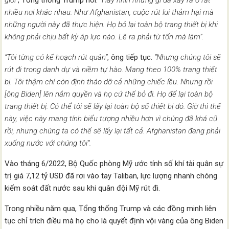
nhiều nơi khác nhau. Như Afghanistan, cuộc rút lui thảm hại mà
những người này đã thực hiện. Họ bỏ lại toàn bộ trang thiết bị khi
không phải chịu bất kỳ áp lực nào. Lẽ ra phải từ tốn mà làm”.
“Tôi từng có kế hoạch rút quân”
, ông tiếp tục.
“Nhưng chúng tôi sẽ
rút đi trong danh dự và niềm tự hào. Mang theo 100% trang thiết
bị. Tôi thậm chí còn định tháo dỡ cả những chiếc lều. Nhưng rồi
[ông Biden] lên nắm quyền và họ cứ thế bỏ đi. Họ để lại toàn bộ
trang thiết bị. Có thể tôi sẽ lấy lại toàn bộ số thiết bị đó. Giờ thì thế
này, việc này mang tính biểu tượng nhiều hơn vì chúng đã khá cũ
rồi, nhưng chúng ta có thể sẽ lấy lại tất cả. Afghanistan đang phải
xuống nước với chúng tôi”.
Vào tháng 6/2022, Bộ Quốc phòng Mỹ ước tính số khí tài quân sự
trị giá 7,12 tỷ USD đã rơi vào tay Taliban, lực lượng nhanh chóng
kiểm soát đất nước sau khi quân đội Mỹ rút đi.
Trong nhiều năm qua, Tổng thống Trump và các đồng minh liên
tục chỉ trích điều mà họ cho là quyết định vội vàng của ông Biden