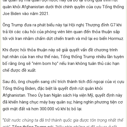
quân khỏi Afghanistan dưới thời chính quyền của cựu Tổng thống
Joe Biden vào năm 2021.
Ông Trump đưa ra phát biểu này tại Hội nghị Thượng đỉnh G7 khi
trả lời các câu hỏi của phóng viên liên quan đến thỏa thuận sắp
tới với Iran nhằm chấm dứt chiến tranh và mở lại eo biển Hormuz.
Khi được hỏi thỏa thuận này sẽ giải quyết vấn đề chương trình
hạt nhân của Iran như thế nào, Tổng thống Trump nhiều lần tuyên
bố rằng ông sẽ “ném bom họ” nếu Iran không tuân thủ các hạn
chế được đề xuất.
Sau đó, ông chuyển sang chỉ trích thành tích đối ngoại của vị cựu
Tổng thống Biden, đặc biệt là quyết định rút quân khỏi
Afghanistan. Theo Ủy ban Ngân sách Hạ viện Mỹ, quyết định này
đã khiến hàng chục máy bay quân sự, hàng nghìn phương tiện cơ
giới mặt đất và hơn 300.000 vũ khí bị bỏ lại.
“
Đất nước chúng ta đã trở thành quốc gia được tôn trọng nhất thế
giới”
, Tổng thống Trump nói.
“Hãy nhìn những gì đã xảy ra ở rất