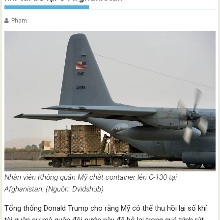
Pham
Nhân viên Không quân Mỹ chất container lên C-130 tại
Afghanistan. (Nguồn: Dvidshub)
Tổng thống Donald Trump cho rằng Mỹ có thể thu hồi lại số khí
tài quân sự mà quân đội nước này đã bỏ lại trong quá trình rút