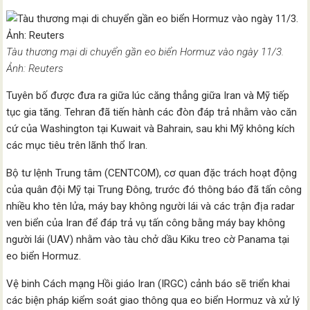
Tàu thương mại di chuyển gần eo biển Hormuz vào ngày 11/3.
Ảnh: Reuters
Tuyên bố được đưa ra giữa lúc căng thẳng giữa Iran và Mỹ tiếp
tục gia tăng. Tehran đã tiến hành các đòn đáp trả nhằm vào căn
cứ của Washington tại Kuwait và Bahrain, sau khi Mỹ không kích
các mục tiêu trên lãnh thổ Iran.
Bộ tư lệnh Trung tâm (CENTCOM), cơ quan đặc trách hoạt động
của quân đội Mỹ tại Trung Đông, trước đó thông báo đã tấn công
nhiều kho tên lửa, máy bay không người lái và các trận địa radar
ven biển của Iran để đáp trả vụ tấn công bằng máy bay không
người lái (UAV) nhằm vào tàu chở dầu Kiku treo cờ Panama tại
eo biển Hormuz.
Vệ binh Cách mạng Hồi giáo Iran (IRGC) cảnh báo sẽ triển khai
các biện pháp kiểm soát giao thông qua eo biển Hormuz và xử lý