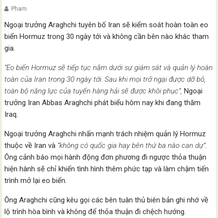
Pham
Ngoại trưởng Araghchi tuyên bố Iran sẽ kiểm soát hoàn toàn eo
biển Hormuz trong 30 ngày tới và không cần bên nào khác tham
gia.
“Eo biển Hormuz sẽ tiếp tục nằm dưới sự giám sát và quản lý hoàn
toàn của Iran trong 30 ngày tới. Sau khi mọi trở ngại được dỡ bỏ,
toàn bộ năng lực của tuyến hàng hải sẽ được khôi phục”,
Ngoại
trưởng Iran Abbas Araghchi phát biểu hôm nay khi đang thăm
Iraq.
Ngoại trưởng Araghchi nhấn mạnh trách nhiệm quản lý Hormuz
thuộc về Iran và
“không có quốc gia hay bên thứ ba nào can dự”
.
Ông cảnh báo mọi hành động đơn phương đi ngược thỏa thuận
hiện hành sẽ chỉ khiến tình hình thêm phức tạp và làm chậm tiến
trình mở lại eo biển.
Ông Araghchi cũng kêu gọi các bên tuân thủ biên bản ghi nhớ về
lộ trình hòa bình và không để thỏa thuận đi chệch hướng.