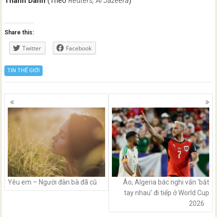
Thanh Danh
(Theo
Reuters, Al Jazeera
)
Share this:
Twitter
Facebook
TIN THẾ GIỚI
Posts
navigation
Yêu em – Người đàn bà đã cũ
Áo, Algeria bác nghi vấn ‘bắt
tay nhau’ đi tiếp ở World Cup
2026