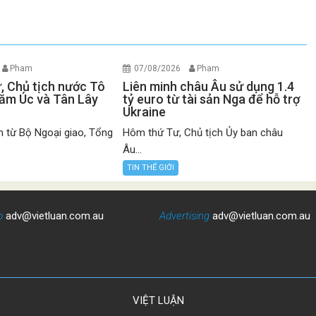
Pham
07/08/2026
Pham
ư, Chủ tịch nước Tô
Liên minh châu Âu sử dụng 1.4
ăm Úc và Tân Lây
tỷ euro từ tài sản Nga để hỗ trợ
Ukraine
n từ Bộ Ngoại giao, Tổng
Hôm thứ Tư, Chủ tịch Ủy ban châu
Âu...
TIN THẾ GIỚI
o
adv@vietluan.com.au
Advertising
adv@vietluan.com.au
VIỆT LUẬN