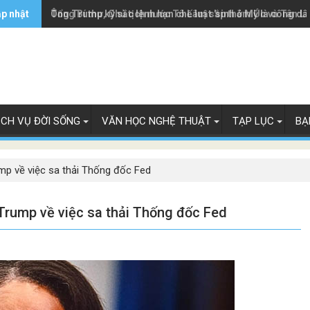
ập nhật
Ông Trump ký sắc lệnh hạn chế luật 'sinh ở Mỹ là công dâ
Tổng Bí thư, Chủ tịch nước Tô Lâm sắp thăm Úc và Tân L
ỊCH VỤ ĐỜI SỐNG
VĂN HỌC NGHỆ THUẬT
TẠP LỤC
BẠ
mp về việc sa thải Thống đốc Fed
Trump về việc sa thải Thống đốc Fed