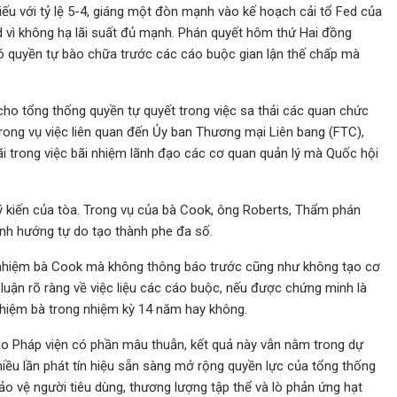
iếu với tỷ lệ 5-4, giáng một đòn mạnh vào kế hoạch cải tổ Fed của
d vì không hạ lãi suất đủ mạnh. Phán quyết hôm thứ Hai đồng
 có quyền tự bào chữa trước các cáo buộc gian lận thế chấp mà
 cho tổng thống quyền tự quyết trong việc sa thải các quan chức
Trong vụ việc liên quan đến Ủy ban Thương mại Liên bang (FTC),
ãi trong việc bãi nhiệm lãnh đạo các cơ quan quản lý mà Quốc hội
ý kiến của tòa. Trong vụ của bà Cook, ông Roberts, Thẩm phán
nh hướng tự do tạo thành phe đa số.
i nhiệm bà Cook mà không thông báo trước cũng như không tạo cơ
 luận rõ ràng về việc liệu các cáo buộc, nếu được chứng minh là
nhiệm bà trong nhiệm kỳ 14 năm hay không.
cao Pháp viện có phần mâu thuẫn, kết quả này vẫn nằm trong dự
iều lần phát tín hiệu sẵn sàng mở rộng quyền lực của tổng thống
ảo vệ người tiêu dùng, thương lượng tập thể và lò phản ứng hạt