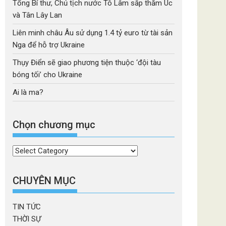
Tổng Bí thư, Chủ tịch nước Tô Lâm sắp thăm Úc
và Tân Lây Lan
Liên minh châu Âu sử dụng 1.4 tỷ euro từ tài sản
Nga để hỗ trợ Ukraine
Thụy Điển sẽ giao phương tiện thuộc ‘đội tàu
bóng tối’ cho Ukraine
Ai là ma?
Chọn chương mục
Chọn
chương
mục
CHUYÊN MỤC
TIN TỨC
THỜI SỰ