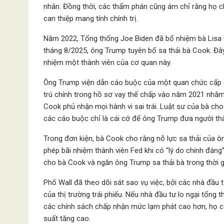
nhân. Đồng thời, các thẩm phán cũng ám chỉ rằng họ 
can thiệp mang tính chính trị.
Năm 2022, Tổng thống Joe Biden đã bổ nhiệm bà Lisa 
tháng 8/2025, ông Trump tuyên bố sa thải bà Cook. Đây 
nhiệm một thành viên của cơ quan này.
Ông Trump viện dẫn cáo buộc của một quan chức cấp ca
trú chính trong hồ sơ vay thế chấp vào năm 2021 nhằm
Cook phủ nhận mọi hành vi sai trái. Luật sư của bà cho 
các cáo buộc chỉ là cái cớ để ông Trump đưa người th
Trong đơn kiện, bà Cook cho rằng nỗ lực sa thải của ô
phép bãi nhiệm thành viên Fed khi có “lý do chính đáng
cho bà Cook và ngăn ông Trump sa thải bà trong thời g
Phố Wall đã theo dõi sát sao vụ việc, bởi các nhà đầu t
của thị trường trái phiếu. Nếu nhà đầu tư lo ngại tổng
các chính sách chấp nhận mức lạm phát cao hơn, họ có 
suất tăng cao.