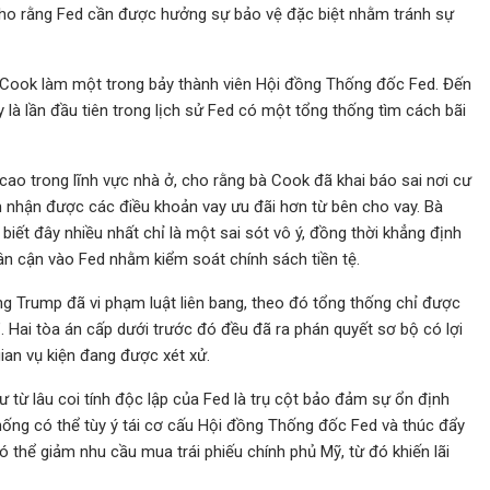
cho rằng Fed cần được hưởng sự bảo vệ đặc biệt nhằm tránh sự
Cook làm một trong bảy thành viên Hội đồng Thống đốc Fed. Đến
là lần đầu tiên trong lịch sử Fed có một tổng thống tìm cách bãi
o trong lĩnh vực nhà ở, cho rằng bà Cook đã khai báo sai nơi cư
 nhận được các điều khoản vay ưu đãi hơn từ bên cho vay. Bà
biết đây nhiều nhất chỉ là một sai sót vô ý, đồng thời khẳng định
ân cận vào Fed nhằm kiểm soát chính sách tiền tệ.
ng Trump đã vi phạm luật liên bang, theo đó tổng thống chỉ được
”. Hai tòa án cấp dưới trước đó đều đã ra phán quyết sơ bộ có lợi
ian vụ kiện đang được xét xử.
ư từ lâu coi tính độc lập của Fed là trụ cột bảo đảm sự ổn định
 thống có thể tùy ý tái cơ cấu Hội đồng Thống đốc Fed và thúc đẩy
thể giảm nhu cầu mua trái phiếu chính phủ Mỹ, từ đó khiến lãi