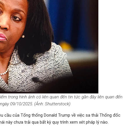
iểm trong hình ảnh có liên quan đến tin tức gần đây liên quan đến
ỳ, ngày 09/10/2025. (Ảnh: Shutterstock)
yêu cầu của Tổng thống Donald Trump về việc sa thải Thống đốc
i này chưa trải qua bất kỳ quy trình xem xét pháp lý nào.