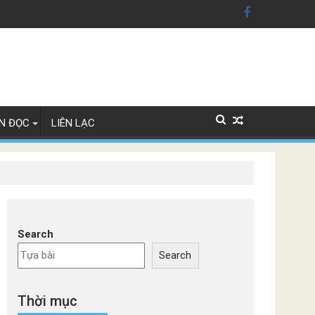
n Mỹ'
ây Lan
N ĐỌC
LIÊN LẠC
Search
Search
Thời mục