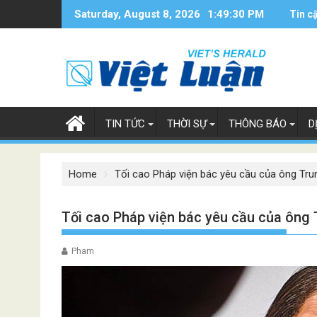
Skip
Saturday, August 8, 2026
1:49:31 PM
Tin c
to
content
TIN TỨC
THỜI SỰ
THÔNG BÁO
D
Home
Tối cao Pháp viện bác yêu cầu của ông Tru
Tối cao Pháp viện bác yêu cầu của ông 
Pham