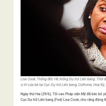
Lisa Cook, Thống đốc Hệ thống Dự trữ Liên bang. Thời đ
vị trí của bà tại Cục Dự trữ Liên bang, Colfronia, Hoa K
Ngày thứ Hai (29/6), Tối cao Pháp viện Mỹ đã bác bỏ 
Cục Dự trữ Liên bang (Fed) Lisa Cook, cho rằng động thá