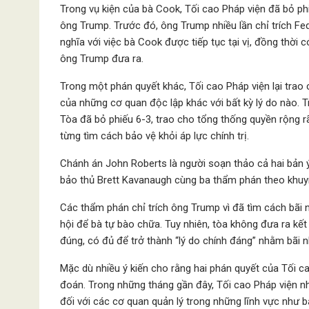
Trong vụ kiện của bà Cook, Tối cao Pháp viện đã bỏ ph
ông Trump. Trước đó, ông Trump nhiều lần chỉ trích Fe
nghĩa với việc bà Cook được tiếp tục tại vị, đồng thời
ông Trump đưa ra.
Trong một phán quyết khác, Tối cao Pháp viện lại trao
của những cơ quan độc lập khác với bất kỳ lý do nào. 
Tòa đã bỏ phiếu 6-3, trao cho tổng thống quyền rộng r
từng tìm cách bảo vệ khỏi áp lực chính trị.
Chánh án John Roberts là người soạn thảo cả hai bản 
bảo thủ Brett Kavanaugh cùng ba thẩm phán theo khuy
Các thẩm phán chỉ trích ông Trump vì đã tìm cách bã
hội để bà tự bào chữa. Tuy nhiên, tòa không đưa ra kết
đúng, có đủ để trở thành “lý do chính đáng” nhằm bãi 
Mặc dù nhiều ý kiến cho rằng hai phán quyết của Tối 
đoán. Trong những tháng gần đây, Tối cao Pháp viện nh
đối với các cơ quan quản lý trong những lĩnh vực như b