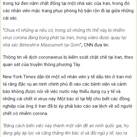
trong túi đen nằm chất đống tại một nhà xác của Iran, trong đó
các nhân viên mặc trang phục phòng hộ bận rộn đi lại giữa những
cái xác.
“
Chưa rõ những ai nếu có, trong số những thi thể này bị nhiễm
virus corona đang bùng phát tại Iran, trong video được quay tại
nhà xác Behesht-e Masoumeh tại Qom
”
,
CNN đưa tin.
Thông tin về dịch coronavirus bị kiểm soát chặt chẽ tại Iran, theo
quan sát của truyền thông phương Tây.
New York Times dẫn lời một số nhân viên y tế dấu tên ở Iran mô
tả rằng đặc vụ an ninh chính phủ đi vào các bệnh viện và cảnh
báo không được nói về việc nước này thiếu dụng cụ y tế và
những cái chết vì virus này. Một bác sĩ tại Mỹ cho biết các đồng
nghiệp của ông ở Iran đã bị ép phải báo cáo sai lệch về số người
chết có nhiễm corona.
“Bằng cách biến việc này thành một vấn đề an ninh quốc gia, họ
đang gây áp lực và căng thẳng lên bác sĩ và đội ngũ y tế, tạo ra