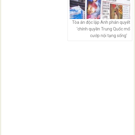
Tòa án độc lập Anh phán quyết
‘chính quyền Trung Quốc mổ
cướp nội tạng sống’