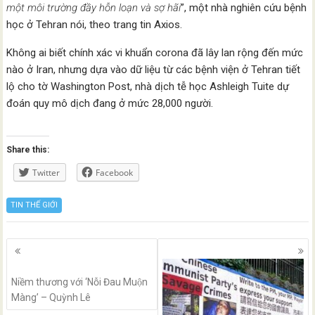
một môi trường đầy hỗn loạn và sợ hãi
”, một nhà nghiên cứu bệnh
học ở Tehran nói, theo trang tin Axios.
Không ai biết chính xác vi khuẩn corona đã lây lan rộng đến mức
nào ở Iran, nhưng dựa vào dữ liệu từ các bệnh viện ở Tehran tiết
lộ cho tờ Washington Post, nhà dịch tễ học Ashleigh Tuite dự
đoán quy mô dịch đang ở mức 28,000 người.
Share this:
Twitter
Facebook
TIN THẾ GIỚI
Posts
navigation
Niềm thương với ‘Nỗi Đau Muộn
Màng’ – Quỳnh Lê