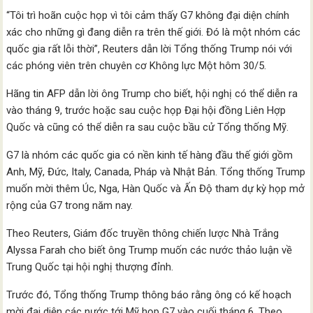
“Tôi trì hoãn cuộc họp vì tôi cảm thấy G7 không đại diện chính
xác cho những gì đang diễn ra trên thế giới. Đó là một nhóm các
quốc gia rất lỗi thời”, Reuters dẫn lời Tổng thống Trump nói với
các phóng viên trên chuyên cơ Không lực Một hôm 30/5.
Hãng tin AFP dẫn lời ông Trump cho biết, hội nghị có thể diễn ra
vào tháng 9, trước hoặc sau cuộc họp Đại hội đồng Liên Hợp
Quốc và cũng có thể diễn ra sau cuộc bầu cử Tổng thống Mỹ.
G7 là nhóm các quốc gia có nền kinh tế hàng đầu thế giới gồm
Anh, Mỹ, Đức, Italy, Canada, Pháp và Nhật Bản. Tổng thống Trump
muốn mời thêm Úc, Nga, Hàn Quốc và Ấn Độ tham dự kỳ họp mở
rộng của G7 trong năm nay.
Theo Reuters, Giám đốc truyền thông chiến lược Nhà Trắng
Alyssa Farah cho biết ông Trump muốn các nước thảo luận về
Trung Quốc tại hội nghị thượng đỉnh.
Trước đó, Tổng thống Trump thông báo rằng ông có kế hoạch
mời đại diện các nước tới Mỹ họp G7 vào cuối tháng 6. Theo