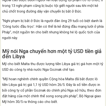
Ngoài cáo buộc buôn người và hoạt động tội phạm có tổ chức, 6
trong 13 nghi phạm cũng bị buộc tội giết người sau khi một kẻ
chủ chốt trong đường dây vận chuyển bị bắt ở Đức.
“Nghi phạm bị bắt ở Đức là người đàn ông 29 tuổi có biệt danh là
‘Công tước đầu trọc’. Hắn có thể là kẻ đứng đầu mạng lưới ở phía
Pháp”, một nguồn tin cho biết nhưng không hé lộ quốc tịch của
người này.
Mỹ nói Nga chuyển hơn một tỷ USD tiền giả
đến Libya
Mỹ cho biết Malta thu được lượng tiền Libya giả trị giá hơn một tỷ
USD do công ty nhà nước Nga Goznak chế tạo.
“Mỹ hoan nghênh chính quyền Cộng hòa Malta đã bắt được lô
tiền Libya giả trị giá 1,1 tỷ USD hôm 26/5. Đây là số tiền được in
bởi công ty cổ phần Goznak do chính phủ Nga sở hữu, theo đơn
đặt hàng của một chính thể song song phi pháp”, Bộ Ngoại giao
Mỹ hôm 30/5 ra thông cáo cho biết.