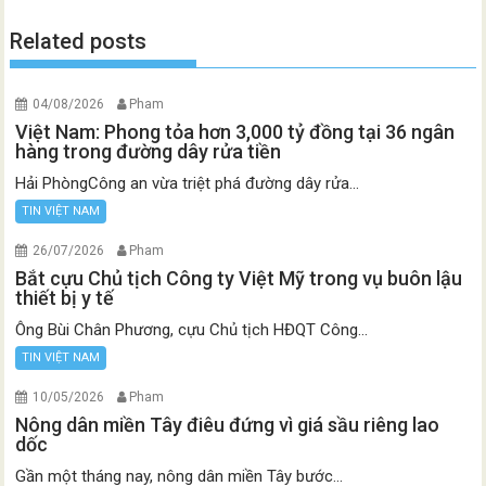
Related posts
04/08/2026
Pham
Việt Nam: Phong tỏa hơn 3,000 tỷ đồng tại 36 ngân
hàng trong đường dây rửa tiền
Hải PhòngCông an vừa triệt phá đường dây rửa...
TIN VIỆT NAM
26/07/2026
Pham
Bắt cựu Chủ tịch Công ty Việt Mỹ trong vụ buôn lậu
thiết bị y tế
Ông Bùi Chân Phương, cựu Chủ tịch HĐQT Công...
TIN VIỆT NAM
10/05/2026
Pham
Nông dân miền Tây điêu đứng vì giá sầu riêng lao
dốc
Gần một tháng nay, nông dân miền Tây bước...