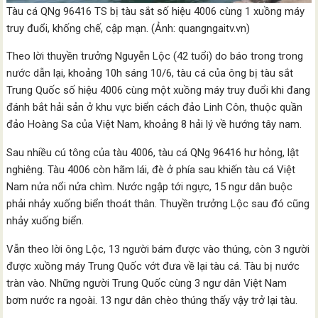
Tàu cá QNg 96416 TS bị tàu sắt số hiệu 4006 cùng 1 xuồng máy
truy đuổi, khống chế, cập mạn. (Ảnh: quangngaitv.vn)
Theo lời thuyền trưởng Nguyễn Lộc (42 tuổi) do báo trong trong
nước dẫn lại, khoảng 10h sáng 10/6, tàu cá của ông bị tàu sắt
Trung Quốc số hiệu 4006 cùng một xuồng máy truy đuổi khi đang
đánh bắt hải sản ở khu vực biển cách đảo Linh Côn, thuộc quần
đảo Hoàng Sa của Việt Nam, khoảng 8 hải lý về hướng tây nam.
Sau nhiều cú tông của tàu 4006, tàu cá QNg 96416 hư hỏng, lật
nghiêng. Tàu 4006 còn hãm lái, đè ở phía sau khiến tàu cá Việt
Nam nửa nổi nửa chìm. Nước ngập tới ngực, 15 ngư dân buộc
phải nhảy xuống biển thoát thân. Thuyền trưởng Lộc sau đó cũng
nhảy xuống biển.
Vẫn theo lời ông Lộc, 13 người bám được vào thúng, còn 3 người
được xuồng máy Trung Quốc vớt đưa về lại tàu cá. Tàu bị nước
tràn vào. Những người Trung Quốc cùng 3 ngư dân Việt Nam
bơm nước ra ngoài. 13 ngư dân chèo thúng thấy vậy trở lại tàu.