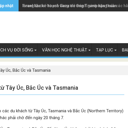
ập nhật
Trung Quốc - từ mỏ vàng trở thành gánh nặng của các h
Israel bác kế hoạch Gaza do ông Trump hậu thuẫn
ỊCH VỤ ĐỜI SỐNG
VĂN HỌC NGHỆ THUẬT
TẠP LỤC
BẠ
Tây Úc, Bắc Úc và Tasmania
từ Tây Úc, Bắc Úc và Tasmania
o các du khách từ Tây Úc, Tasmania và Bắc Úc (Northern Territory)
hác phải chờ đến ngày 20 tháng 7.