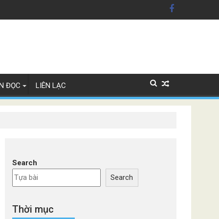
ãng xe Đức
N ĐỌC
LIÊN LẠC
Search
Search
Thời mục