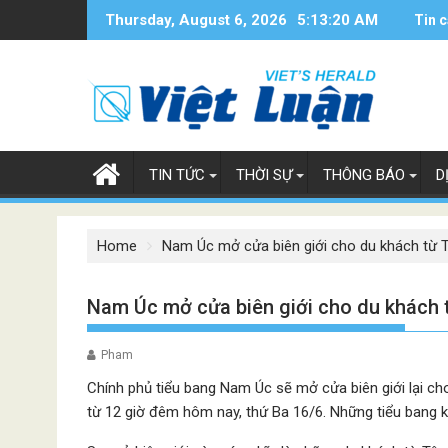
Skip
Thursday, August 6, 2026
5:13:21 AM
Tin c
to
content
TIN TỨC
THỜI SỰ
THÔNG BÁO
D
Home
Nam Úc mở cửa biên giới cho du khách từ 
Nam Úc mở cửa biên giới cho du khách 
Pham
Chính phủ tiểu bang Nam Úc sẽ mở cửa biên giới lại ch
từ 12 giờ đêm hôm nay, thứ Ba 16/6. Những tiểu bang k