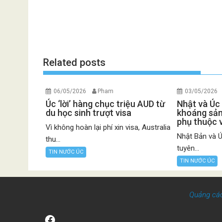
Related posts
06/05/2026
Pham
03/05/2026
Úc ‘lời’ hàng chục triệu AUD từ
Nhật và Úc
du học sinh trượt visa
khoáng sản
phụ thuộc 
Vì không hoàn lại phí xin visa, Australia
Nhật Bản và 
thu...
tuyên...
TIN NƯỚC ÚC
TIN NƯỚC ÚC
Quảng cá
Facebook