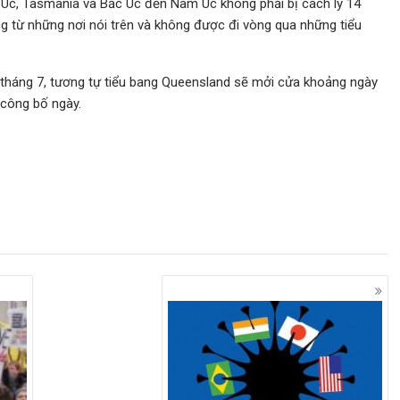
y Úc, Tasmania và Bắc Úc đến Nam Úc không phải bị cách ly 14
g từ những nơi nói trên và không được đi vòng qua những tiểu
a tháng 7, tương tự tiểu bang Queensland sẽ mởi cửa khoảng ngày
 công bố ngày.