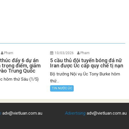
Pham
10/03/2026
Pham
 thúc đẩy 6 dự án
5 cầu thủ đội tuyển bóng đá nữ
 trọng điểm, giảm
Iran được Úc cấp quy chế tị nạn
vào Trung Quốc
Bộ trưởng Nội vụ Úc Tony Burke hôm
Úc hôm thứ Sáu (1/5)
thứ...
TIN NƯỚC ÚC
o
adv@vietluan.com.au
Advertising
adv@vietluan.com.au