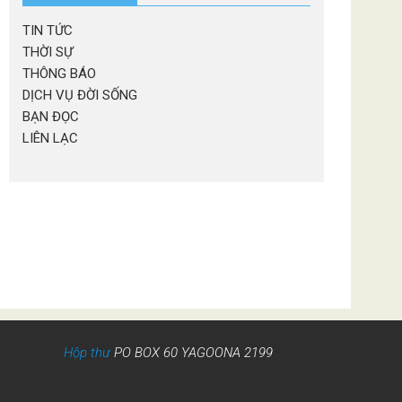
TIN TỨC
THỜI SỰ
THÔNG BÁO
DỊCH VỤ ĐỜI SỐNG
BẠN ĐỌC
LIÊN LẠC
Hộp thư
PO BOX 60 YAGOONA 2199