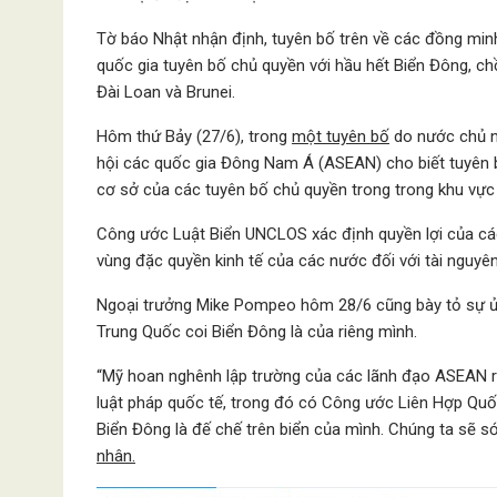
Tờ báo Nhật nhận định, tuyên bố trên về các đồng minh
quốc gia tuyên bố chủ quyền với hầu hết Biển Đông, ch
Đài Loan và Brunei.
Hôm thứ Bảy (27/6), trong
một tuyên bố
do nước chủ n
hội các quốc gia Đông Nam Á (ASEAN) cho biết tuyên 
cơ sở của các tuyên bố chủ quyền trong trong khu vực 
Công ước Luật Biển UNCLOS xác định quyền lợi của các
vùng đặc quyền kinh tế của các nước đối với tài nguyê
Ngoại trưởng Mike Pompeo hôm 28/6 cũng bày tỏ sự ủn
Trung Quốc coi Biển Đông là của riêng mình.
“Mỹ hoan nghênh lập trường của các lãnh đạo ASEAN r
luật pháp quốc tế, trong đó có Công ước Liên Hợp Qu
Biển Đông là đế chế trên biển của mình. Chúng ta sẽ
nhân.