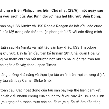
 chung ở Biển Philippines hôm Chủ nhật (28/6), một ngày sau
 yêu sách của Bắc Kinh đối với hầu hết khu vực Biển Đông.
u sân bay USS Nimitz và USS Ronald Reagan đã bắt đầu các cuộc
ỉ” của Mỹ trong các thỏa thuận phòng thủ đối với các đồng minh
 tuần sau khi Nimitz và một tàu sân bay khác, USS Theodore
g khu vực. Đây là lần đầu tiên kể từ năm 2017, hải quân Hoa Kỳ
ng, và thậm chí còn bất thường hơn khi có hai cuộc tập trận tàu
gian ngắn đến vậy, theo Japan Times.
 tăng cường khả năng và thực lực tác chiến trên mọi phương diện”,
tàu sân bay Carrier Strike 5 nói.
n toàn cầu. Các hoạt động của tàu sân bay kép thể hiện cam kết
g chiến đấu nhanh chóng của chúng tôi ở khu vực Ấn Độ-Thái Bình
 lực lượng nào thách thức các chuẩn mực quốc tế làm nền tảng