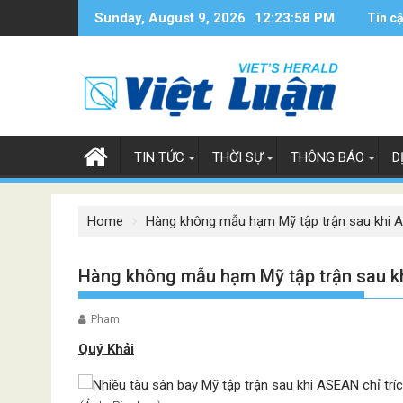
Skip
Sunday, August 9, 2026
12:23:59 PM
Tin c
to
content
TIN TỨC
THỜI SỰ
THÔNG BÁO
D
Home
Hàng không mẫu hạm Mỹ tập trận sau khi A
Hàng không mẫu hạm Mỹ tập trận sau kh
Pham
Quý Khải