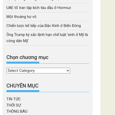
UAE tố Iran tập kích tàu dầu ở Hormuz
Một thoáng hư vô
Chiến lược kế tiếp của Bắc Kinh ở Biển Đông
Ông Trump ký sắc lệnh hạn chế luật ‘sinh ở Mỹ là
công dân Mỹ’
Chọn chương mục
Chọn
chương
mục
CHUYÊN MỤC
TIN TỨC
THỜI SỰ
THÔNG BÁO