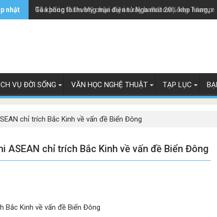
ập nhật
Tòa phúc thẩm Mỹ chặn dự án xây ballroom, ông Trump 
Gã khổng lồ thương mại điện tử Nga mất 20% kho hàng, n
ỊCH VỤ ĐỜI SỐNG
VĂN HỌC NGHỆ THUẬT
TẠP LỤC
BẠ
SEAN chỉ trích Bắc Kinh về vấn đề Biển Đông
i ASEAN chỉ trích Bắc Kinh về vấn đề Biển Đông