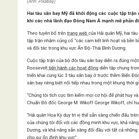
(Ảnh: Pixabay)
Hai tàu sân bay Mỹ đã khởi động các cuộc tập trận
khi các nhà lãnh đạo Đông Nam Á mạnh mẽ phản đối
Theo tuyên bố trên
trang web
của Hải quân Mỹ, hai tà
tập trận nhằm củng cố “các cam kết linh hoạt và bền b
và đối tác trong khu vực Ấn Độ-Thái Bình Dương.
Cuộc tập trận của bộ đôi tàu sân bay diễn ra đúng một
Roosevelt
tiến hành các hoạt động
diễn tập chung tron
triển khai cùng lúc 3 tàu sân bay ở trước thềm Biển Đô
sân bay riêng biệt nối tiếp nhau trong một khung thời 
“Chúng tôi tích cực tìm kiếm mọi cơ hội để phát huy và
Chuẩn Đô đốc George M. Wikoff George Wikoff, chỉ huy 
“Hải quân Hoa Kỳ duy trì vị thế sẵn sàng chiến đấu trê
của chúng tôi đối với các đồng minh khu vực, khả năn
Dương, và khả năng sẵn sàng đối đầu với tất cả những
cho sự ổn định khu vực”.