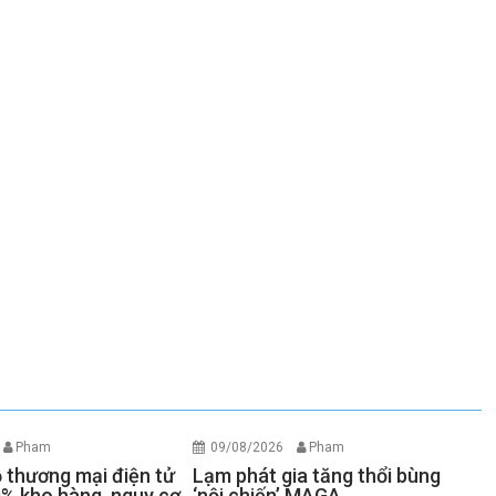
Pham
09/08/2026
Pham
ồ thương mại điện tử
Lạm phát gia tăng thổi bùng
% kho hàng, nguy cơ
‘nội chiến’ MAGA