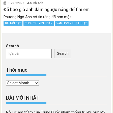
31/07/2026
Minh Anh
Đã bao giờ anh dám ngược nắng để tìm em
Phương Ngô Anh có tin rằng đã hơn một...
BÀI NỔI BẬT
THƠ - TRUYỆN NGẮN
VĂN HỌC NGHỆ THUẬT
Search
Search
Thời mục
Thời
mục
BÀI MỚI NHẤT
Nỗ lực âm thầm của Trung Quốc nhằm thống trị khu vực Mỹ