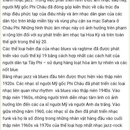
thành nhạc jazz. Trong việc phát triển hình thức âm nhạc sau này,
người Mỹ gốc Phi Châu đã đóng góp kiến thức về cấu trúc đa
nhịp điệu phức tạp của điệu nhảy và âm nhạc dân gian của các
dân tộc trên khắp miền tây và vùng phụ cận sa mạc Sahara ở
Châu Phi. Những hình thức âm nhạc này có ảnh hưởng trên phạm
vi rộng lớn đối với sự phát triển âm nhạc tại Hoa Kỳ và trên toàn
thế giới trong thế kỷ 20.
Các thể loại hiện đại của nhạc blues và ragtime đã được phát
triển vào cuối thế kỷ 19 bằng cách hợp nhất các cách hát của
người dân tại Tây Phi – sử dụng hàng loạt hòa âm tự nhiên và các
nốt blue.
Băng nhạc jazz và blues đầu tiên được thực hiện vào thập niên
1920s. Các nhạc sĩ người Mỹ gốc Phi Châu đã phát triển các loại
nhạc liên quan như rhythm và blues vào thập niên 1940s. Vào
thập niên 1960s, những người trình diễn nhạc tâm linh có ảnh
hưởng lớn đến các ca sĩ người Mỹ và người Anh da trắng. Vào
giữa những năm 1960, các nhạc sĩ da đen đã phát triển nhạc
funk và họ là số đông trong những nhân vật hàng đầu vào cuối
thập niên 1960s và 1970s của thể loại hợp nhất nhạc jazz-rock.