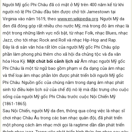
Người Mỹ gốc Phi Châu đã có mặt ở Mỹ trên 400 năm kể từ khi
người nô lệ Phi Châu đầu tiên được chở tới Jamestown tại
Virginia vào năm 1619, theo
www.en.wikipedia.org
. Người Mỹ da
đen đã đóng góp rất nhiều cho nước Mỹ, mà trong đó âm nhạc là
một trong những lãnh vực nổi bật, từ nhạc Folk, nhạc Blues, nhạc
Jazz, cho tới nhạc Rock and Roll và nhạc Hip-Hop and Rap.
Đây là di sản văn hóa rất lớn của người Mỹ gốc Phi Châu góp
phần làm phong phú thêm cho xã hội đa chủng tộc và đa văn
hóa Hoa Kỳ.
Một chút bối cảnh lịch sử
Âm nhạc người Mỹ gốc
Phi Châu là một từ ngữ bao gồm phạm vi đa dạng của âm nhạc
và thể loại âm nhạc phần lớn được phát triển bởi người Mỹ gốc
Phi Châu. Nguồn gốc của chúng nằm trong dạng âm nhạc phát
sinh từ điều kiện lịch sử của chế độ nô lệ mà đặc trưng cho cuộc
sống của người Mỹ gốc Phi Châu trước cuộc Nội Chiến Mỹ
(1861-1865).
Sau Nội Chiến, người Mỹ da đen, thông qua công việc là nhạc sĩ
chơi nhạc Châu Âu trong các ban nhạc quân đội, đã phát triển
một phong cách âm nhạc mới gọi là ragtime dần dần phát triển