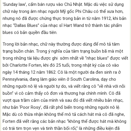
‘Sunday law’, cấm bán rượu vào Chủ Nhật. Mặc dù việc sử dụng
chữ này trong âm nhạc người Mỹ gốc Phi Châu có thể xưa hơn,
nhưng nó đã được chứng thực trong bản in từ năm 1912, khi bản
nhạc “Dallas Blues” của nhạc sĩ Hart Wand trở thành tác phẩm
blues có bản quyền đầu tiên.
Trong lời bản nhạc, chữ này thường được dùng để mô tả tâm
trạng buồn chán. Trong ý nghĩa của tâm trạng buồn bã mà một
trong những tài liệu được ghi sớm nhất về “nhạc blues” được viết
bởi Charlotte Forten, khi đó 25 tuổi, trong nhật ký của cô vào
ngày 14 tháng 12 năm 1862. Cô là một người da đen sinh ra ở
Pennsylvania, đang làm giáo viên ở South Carolina, dạy cho
những người nô lệ và người tự do, và viết rằng cô “về nhà với nỗi
buồn” vì cô cảm thấy cô đơn và thương hại chính mình. Cô đã
vượt qua trầm cảm của mình và sau đó đã viết nhiều bản nhạc,
như bản ‘Poor Rosy’, đã rất phổ biến trong những người nô lệ.
Mặc dù cô thừa nhận không thể mô tả cách hát mà cô đã nghe,
Forten đã viết rằng các bản nhạc “không thể được hát mà không
có trái tim trọn vẹn và tinh thần bối rối,” là những điều kiện đã