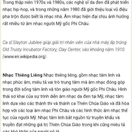
Trong thập niên 1970s và 1980s, các nghệ sĩ da đen đã phát triển
nhạc hip-hop, và trong những năm 1980 đã giới thiệu loại vũ điệu
pha trộn được biết là nhạc nhà. Âm nhạc hiện đại chịu ảnh hưởng
rất nhiều từ âm nhạc người Mỹ gốc Phi Châu.
Ca sĩ Slayton Jubilee giúp giải trí nhân viên của nhà máy ấp trứng
Old Trusty Incubator Factory, Clay Center, vào khoảng năm 1910.
(
www.en.wikipedia.org
)
Nhạc Thiêng Liêng
Nhạc thiêng liêng, gồm nhạc tâm linh và
nhạc phúc âm, miêu tả vai trò trung tâm mà âm nhạc đóng góp
trong đời sống tâm linh và tôn giáo người Mỹ gốc Phi Châu. Hình
thái sơ khai của sự trình diễn âm nhạc da đen tại Mỹ, nhạc tâm
linh dựa vào các thánh thi và thánh ca Thiên Chúa Giáo và đã hòa
hợp với các loại âm nhạc Phi Châu và các hình thức âm nhạc thế
tục của người Mỹ. Nhạc tâm linh bắt nguồn từ truyền khẩu và
truyền đạt những giá trị Thiên Chúa Giáo trong khi cũng miêu tả
các khó khăn của người nô lệ.