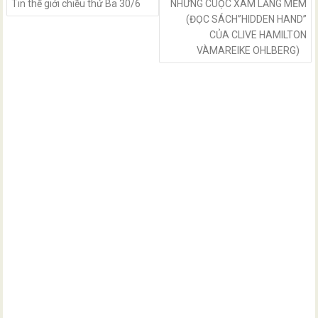
Tin thế giới chiều thứ Ba 30/6
NHỮNG CUỘC XÂM LĂNG MỀM
(ĐỌC SÁCH”HIDDEN HAND”
CỦA CLIVE HAMILTON
VÀMAREIKE OHLBERG)