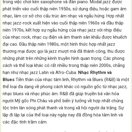
trong việc chơi kèn saxophone và đàn piano. Modal jazz được
phát triển vào cuối thập niên 1950s, sử dụng điệu, hoặc gam âm
nhạc, làm cơ sở cho cấu trúc âm nhạc và ngẫu hứng. Hợp nhất
nhạc jazz-rock xuất hiện vào cuối thập niên 1960s và đầu thập
niên 1970s, kết hợp sự ngẫu hứng của nhạc jazz với nhịp điệu
của nhạc rock, nhạc cụ điện và âm thanh sân khấu được khuếch
đại cao. Đầu thập niên 1980s, một hình thức hợp nhất jazz
thương mại được gọi là jazz mượt mà đã thành công, thu được
những phát trên những kênh truyền hình quan trọng. Các phong
cách và thể loại khác có rất nhiều trong thập niên 2000s, chẳng
hạn như nhạc jazz Latin và Afro-Cuba.
Nhạc Rhythm và
Blues
Tiền thân của nhạc tâm linh, Rhythm và Blues (R&B) là một
thể loại đa dạng về phong cách khác có nguồn gốc từ nhạc jazz,
nhạc blues và nhạc phúc âm. R&B đã giúp truyền bá văn hóa
người Mỹ gốc Phi Châu và phổ biến ý tưởng về hợp nhất chủng
tộc trên làn sóng phát thanh và trong xã hội người da trắng. Sự
lặp đi lặp lại của thể loại này ngày nay đã đồng hóa tâm linh và
các đặc tính trầm cảm.