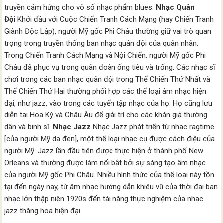
truyền cảm hứng cho vô số nhạc phẩm blues.
Nhạc Quân
Đội
Khởi đầu với Cuộc Chiến Tranh Cách Mạng (hay Chiến Tranh
Giành Độc Lập), người Mỹ gốc Phi Châu thường giữ vai trò quan
trọng trong truyền thống ban nhạc quân đội của quân nhân.
Trong Chiến Tranh Cách Mạng và Nội Chiến, người Mỹ gốc Phi
Châu đã phục vụ trong quân đoàn ống tiêu và trống. Các nhạc sĩ
chơi trong các ban nhạc quân đội trong Thế Chiến Thứ Nhất và
Thế Chiến Thứ Hai thường phối hợp các thể loại âm nhạc hiện
đại, như jazz, vào trong các tuyển tập nhạc của họ. Họ cũng lưu
diễn tại Hoa Kỳ và Châu Âu để giải trí cho các khán giả thường
dân và binh sĩ.
Nhạc Jazz
Nhạc Jazz phát triển từ nhạc ragtime
[của người Mỹ da đen], một thể loại nhạc cụ được cách điệu của
người Mỹ. Jazz lần đầu tiên được thực hiện ở thành phố New
Orleans và thường được làm nổi bật bởi sự sáng tạo âm nhạc
của người Mỹ gốc Phi Châu. Nhiều hình thức của thể loại này tồn
tại đến ngày nay, từ âm nhạc hướng dẫn khiêu vũ của thời đại ban
nhạc lớn thập niên 1920s đến tài năng thực nghiệm của nhạc
jazz thăng hoa hiện đại.