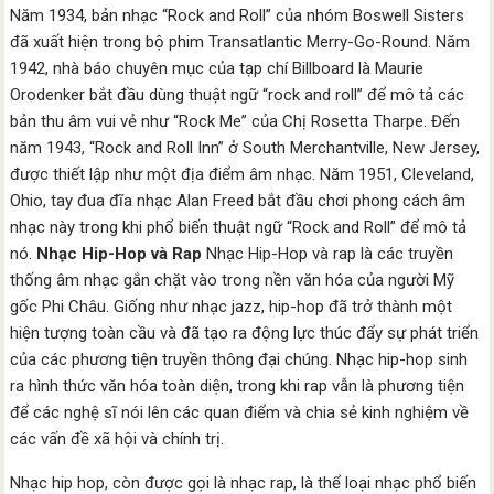
Năm 1934, bản nhạc “Rock and Roll” của nhóm Boswell Sisters
đã xuất hiện trong bộ phim Transatlantic Merry-Go-Round. Năm
1942, nhà báo chuyên mục của tạp chí Billboard là Maurie
Orodenker bắt đầu dùng thuật ngữ “rock and roll” để mô tả các
bản thu âm vui vẻ như “Rock Me” của Chị Rosetta Tharpe. Đến
năm 1943, “Rock and Roll Inn” ở South Merchantville, New Jersey,
được thiết lập như một địa điểm âm nhạc. Năm 1951, Cleveland,
Ohio, tay đua đĩa nhạc Alan Freed bắt đầu chơi phong cách âm
nhạc này trong khi phổ biến thuật ngữ “Rock and Roll” để mô tả
nó.
Nhạc Hip-Hop và Rap
Nhạc Hip-Hop và rap là các truyền
thống âm nhạc gắn chặt vào trong nền văn hóa của người Mỹ
gốc Phi Châu. Giống như nhạc jazz, hip-hop đã trở thành một
hiện tượng toàn cầu và đã tạo ra động lực thúc đẩy sự phát triển
của các phương tiện truyền thông đại chúng. Nhạc hip-hop sinh
ra hình thức văn hóa toàn diện, trong khi rap vẫn là phương tiện
để các nghệ sĩ nói lên các quan điểm và chia sẻ kinh nghiệm về
các vấn đề xã hội và chính trị.
Nhạc hip hop, còn được gọi là nhạc rap, là thể loại nhạc phổ biến