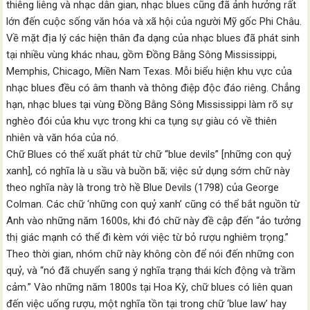
thiêng liêng và nhạc dân gian, nhạc blues cũng đã ảnh hưởng rất
lớn đến cuộc sống văn hóa và xã hội của người Mỹ gốc Phi Châu.
Về mặt địa lý các hiện thân đa dạng của nhạc blues đã phát sinh
tại nhiều vùng khác nhau, gồm Đồng Bằng Sông Mississippi,
Memphis, Chicago, Miền Nam Texas. Mỗi biểu hiện khu vực của
nhạc blues đều có âm thanh và thông điệp độc đáo riêng. Chẳng
hạn, nhạc blues tại vùng Đồng Bằng Sông Mississippi làm rõ sự
nghèo đói của khu vực trong khi ca tụng sự giàu có về thiên
nhiên và văn hóa của nó.
Chữ Blues có thể xuất phát từ chữ “blue devils” [những con quỷ
xanh], có nghĩa là u sầu và buồn bã; việc sử dụng sớm chữ này
theo nghĩa này là trong trò hề Blue Devils (1798) của George
Colman. Các chữ ‘những con quỷ xanh’ cũng có thể bắt nguồn từ
Anh vào những năm 1600s, khi đó chữ này đề cập đến “ảo tưởng
thị giác mạnh có thể đi kèm với việc từ bỏ rượu nghiêm trọng.”
Theo thời gian, nhóm chữ này không còn để nói đến những con
quỷ, và “nó đã chuyển sang ý nghĩa trạng thái kích động và trầm
cảm.” Vào những năm 1800s tại Hoa Kỳ, chữ blues có liên quan
đến việc uống rượu, một nghĩa tồn tại trong chữ ‘blue law’ hay