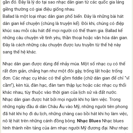
gần đó. Đây là lý do tại sao nhạc dân gian từ các quốc gia láng
giềng thường có giai điệu giống nhau.
Ballad là một loại nhạc dân gian phổ biến. Đây là những bài hát
dân gian kể chuyện (chúng là truyện kể). Đôi khi, chúng có điệp
khúc sau mỗi câu hát để mọi người có thể tham gia. Ballad kể
những câu chuyện về tình yêu, thần thoại hoặc văn hóa dân gian.
Đây là cách những câu chuyện được lưu truyền từ thế hệ này
sang thế hệ khác.
Nhạc dân gian được dùng để nhảy múa. Một số nhạc cụ có thể
rất đơn giản, chẳng hạn như một đôi gậy, trống lắt hoặc trống
đơn. Các nhạc cụ khác có thể gồm fiddle (chữ dân gian để chỉ “vĩ
cầm”), kèn túi, đàn hạc, đàn tam thập lục hoặc các nhạc cụ thổi
khác nhau, tùy thuộc vào thời gian của lịch sử và đất nước.
Nhạc dân gian được hát bởi mọi người khi họ làm việc. Trong
những ngày đầu di dân Châu Âu vào Mỹ, những người tiên phong
đã hát khi họ đi du lịch, những chàng cao bồi hát khi họ làm việc,
nô lệ hát trên những cánh đồng bông.
Nhạc Blues
Nhạc blues
hình thành nền tảng của âm nhạc người Mỹ đương đại. Như nhạc