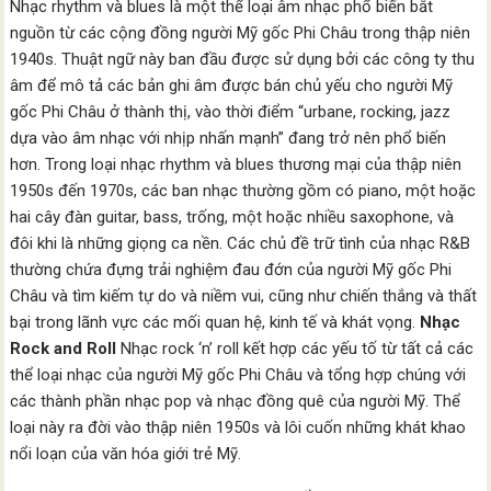
Nhạc rhythm và blues là một thể loại âm nhạc phổ biến bắt
nguồn từ các cộng đồng người Mỹ gốc Phi Châu trong thập niên
1940s. Thuật ngữ này ban đầu được sử dụng bởi các công ty thu
âm để mô tả các bản ghi âm được bán chủ yếu cho người Mỹ
gốc Phi Châu ở thành thị, vào thời điểm “urbane, rocking, jazz
dựa vào âm nhạc với nhịp nhấn mạnh” đang trở nên phổ biến
hơn. Trong loại nhạc rhythm và blues thương mại của thập niên
1950s đến 1970s, các ban nhạc thường gồm có piano, một hoặc
hai cây đàn guitar, bass, trống, một hoặc nhiều saxophone, và
đôi khi là những giọng ca nền. Các chủ đề trữ tình của nhạc R&B
thường chứa đựng trải nghiệm đau đớn của người Mỹ gốc Phi
Châu và tìm kiếm tự do và niềm vui, cũng như chiến thắng và thất
bại trong lãnh vực các mối quan hệ, kinh tế và khát vọng.
Nhạc
Rock and Roll
Nhạc rock ‘n’ roll kết hợp các yếu tố từ tất cả các
thể loại nhạc của người Mỹ gốc Phi Châu và tổng hợp chúng với
các thành phần nhạc pop và nhạc đồng quê của người Mỹ. Thể
loại này ra đời vào thập niên 1950s và lôi cuốn những khát khao
nổi loạn của văn hóa giới trẻ Mỹ.