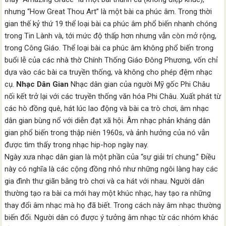
nhưng “How Great Thou Art” là một bài ca phúc âm. Trong thời
gian thế kỷ thứ 19 thể loại bài ca phúc âm phổ biến nhanh chóng
trong Tin Lành và, tới mức độ thấp hơn nhưng vẫn còn mở rộng,
trong Công Giáo. Thể loại bài ca phúc âm không phổ biến trong
buổi lễ của các nhà thờ Chính Thống Giáo Đông Phương, vốn chỉ
dựa vào các bài ca truyền thống, và không cho phép đệm nhạc
cụ.
Nhạc Dân Gian
Nhạc dân gian của người Mỹ gốc Phi Châu
nối kết trở lại với các truyền thống văn hóa Phi Châu. Xuất phát từ
các hò đồng quê, hát lúc lao động và bài ca trò chơi, âm nhạc
dân gian bùng nổ với diễn đạt xã hội. Âm nhạc phản kháng dân
gian phổ biến trong thập niên 1960s, và ảnh hưởng của nó vẫn
được tìm thấy trong nhạc hip-hop ngày nay.
Ngày xưa nhạc dân gian là một phần của “sự giải trí chung.” Điều
này có nghĩa là các cộng đồng nhỏ như những ngôi làng hay các
gia đình thư giãn bằng trò chơi và ca hát với nhau. Người dân
thường tạo ra bài ca mới hay một khúc nhạc, hay tạo ra những
thay đổi âm nhạc mà họ đã biết. Trong cách này âm nhạc thường
biến đổi. Người dân có được ý tưởng âm nhạc từ các nhóm khác