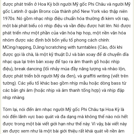
được phát triển ở Hoa Kỳ bởi người Mỹ gốc Phi Châu và người Mỹ
gốc Latinh ở quận Bronx của thành phố New York vào thập niên
1970s. Nó gồm nhạc nhịp điệu chuẩn hóa thường đi kèm với rap,
một bài phát biểu có nhịp điệu và vần điệu được hát lên. Nó được
phát triển như một phần của văn hóa hip hop, một nền văn hóa
nhóm được xác định bởi bốn yếu tố phong cách chính:
MCing/rapping, DJing/scratching with turntables (Cào, đôi khi
được gọi là chà, là một kỹ thuật DJ và bàn xoay để di chuyển dĩa
nhạc qua lại trên bàn xoay để tạo ra âm thanh gõ hoặc nhịp
điệu), break dancing (lối nhảy múa đầy năng lượng và nhào lộn,
được phát triển bởi người Mỹ da đen), và graffiti writing (viết trên
tường). Các yếu tố khác bao gồm nhịp mẫu hoặc dòng bass từ
các bản ghi âm (hoặc nhịp và âm thanh tổng hợp) và nhịp đập
nhịp nhàng.
Tóm lại, nói đến âm nhạc người Mỹ gốc Phi Châu tại Hoa Kỳ là
nói đến lãnh vực bao quát và đa dạng mà không thể nào nói hết
được trong một bài viết giới hạn như thế này. Vì vậy, bài viết này
xin được xem như là một bài giới thiệu rất khái quát về nền âm