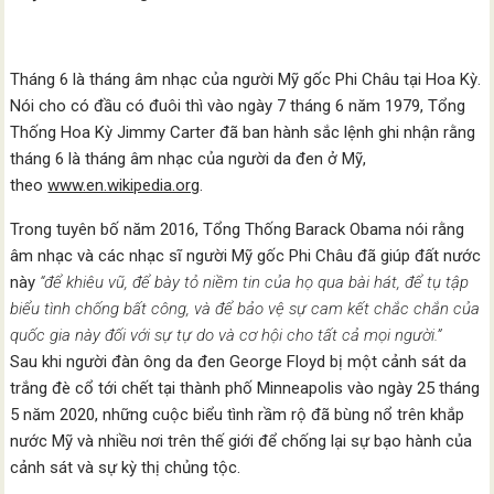
Tháng 6 là tháng âm nhạc của người Mỹ gốc Phi Châu tại Hoa Kỳ.
Nói cho có đầu có đuôi thì vào ngày 7 tháng 6 năm 1979, Tổng
Thống Hoa Kỳ Jimmy Carter đã ban hành sắc lệnh ghi nhận rằng
tháng 6 là tháng âm nhạc của người da đen ở Mỹ,
theo
www.en.wikipedia.org
.
Trong tuyên bố năm 2016, Tổng Thống Barack Obama nói rằng
âm nhạc và các nhạc sĩ người Mỹ gốc Phi Châu đã giúp đất nước
này
“để khiêu vũ, để bày tỏ niềm tin của họ qua bài hát, để tụ tập
biểu tình chống bất công, và để bảo vệ sự cam kết chắc chắn của
quốc gia này đối với sự tự do và cơ hội cho tất cả mọi người.”
Sau khi người đàn ông da đen George Floyd bị một cảnh sát da
trắng đè cổ tới chết tại thành phố Minneapolis vào ngày 25 tháng
5 năm 2020, những cuộc biểu tình rầm rộ đã bùng nổ trên khắp
nước Mỹ và nhiều nơi trên thế giới để chống lại sự bạo hành của
cảnh sát và sự kỳ thị chủng tộc.