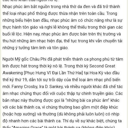
Nhạc phúc âm bắt nguồn trong nhà thờ da đen và đã trở thành
thể loại nhạc phổ thông được thừa nhận trên toàn cầu. Trong
những biểu hiện ban đầu, nhạc phúc âm có chức năng như là sự
thực hành tôn giáo và nghi lễ không thể thiếu trong thời gian các
buổi lễ lộc. Hiện nay, nhạc phúc âm được bán trên thị trường và
thu hút những âm nhạc hiện đại, thế tục trong khi vẫn chuyển tải
những ý tưởng tâm linh và tôn giáo.
Người Mỹ gốc Châu Phi đã phát triển thánh ca phong phú từ tâm
linh được hát trong thời kỳ nô lệ. Trong thời kỳ Second Great
Awakening [Phục Hưng Vĩ Đại Lần Thứ Hai] tại Hoa Kỳ vào đầu
thế kỷ thứ 19, dẫn tới sự trỗi dậy của thể loại âm nhạc phổ biến
mới. Fanny Crosby, Ira D. Sankey, và nhiều người khác đã chế tác
âm nhạc chứng thực đối với cuộc thập tự chinh truyền giáo. Các
bản nhạc này thường được gọi là “những bài ca phúc âm” khác
với các bài thánh ca, vì chúng thường bao gồm một điệp khúc
(hoặc hợp xướng) và thường (dù không phải luôn luôn) có nhịp
độ nhanh hơn các bài thánh ca. Thí dụ về sự khác biệt, chúng ta
thấy “Amazing Grace” là một bài thánh ca (không điệp khúc),