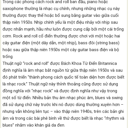
Trong các phong cách rock and roll ban đầu, piano hoặc
saxophone thường là nhạc cụ chính, nhưng những nhạc cụ này
thường được thay thế hoặc bổ sung bằng guitar vào giữa cuối
thập niên 1950s. Nhịp chính yếu là một điệu nhảy với nhịp sau
được nhấn mạnh, hầu như luôn được cung cấp bởi một cái trống
cơm. Rock and roll cổ điển thường được chơi với một hoặc hai
cây guitar điện (một dây dẫn, một nhịp), bass đôi (string bass)
hoặc sau giữa thập niên 1950s một cây guitar bass điện và bộ
trống.
Thuật ngữ “rock and roll” được Bách Khoa Từ Điển Britannica
định nghĩa là âm nhạc bắt nguồn từ giữa thập niên 1950s và sau
đó phát triển “thành phong cách quốc tế toàn diện hơn được biết
là nhạc rock.” Thuật ngữ này thỉnh thoảng cũng được sử dụng
đồng nghĩa với “nhạc rock” và được định nghĩa như vậy trong
một số từ điển. Nhiều bản thu âm nhạc phúc âm, blues và swing
đã sử dụng chữ này trước khi nó được dùng thường xuyên hơn –
nhưng vẫn không liên tục – vào thập niên 1940s, trên các bản ghi
âm và trong các bài phê bình về thứ được biết là nhạc “rhythm và
blues” nhắm vào khán giả da đen.