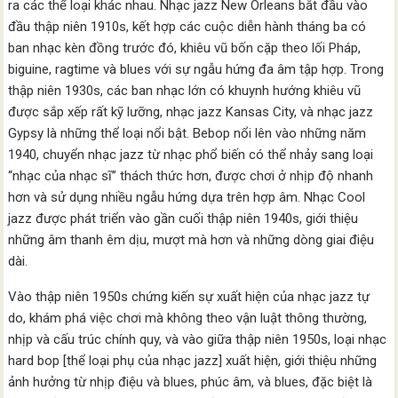
ra các thể loại khác nhau. Nhạc jazz New Orleans bắt đầu vào
đầu thập niên 1910s, kết hợp các cuộc diễn hành tháng ba có
ban nhạc kèn đồng trước đó, khiêu vũ bốn cặp theo lối Pháp,
biguine, ragtime và blues với sự ngẫu hứng đa âm tập hợp. Trong
thập niên 1930s, các ban nhạc lớn có khuynh hướng khiêu vũ
được sắp xếp rất kỹ lưỡng, nhạc jazz Kansas City, và nhạc jazz
Gypsy là những thể loại nổi bật. Bebop nổi lên vào những năm
1940, chuyển nhạc jazz từ nhạc phổ biến có thể nhảy sang loại
“nhạc của nhạc sĩ” thách thức hơn, được chơi ở nhịp độ nhanh
hơn và sử dụng nhiều ngẫu hứng dựa trên hợp âm. Nhạc Cool
jazz được phát triển vào gần cuối thập niên 1940s, giới thiệu
những âm thanh êm dịu, mượt mà hơn và những dòng giai điệu
dài.
Vào thập niên 1950s chứng kiến sự xuất hiện của nhạc jazz tự
do, khám phá việc chơi mà không theo vận luật thông thường,
nhịp và cấu trúc chính quy, và vào giữa thập niên 1950s, loại nhạc
hard bop [thể loại phụ của nhạc jazz] xuất hiện, giới thiệu những
ảnh hưởng từ nhịp điệu và blues, phúc âm, và blues, đặc biệt là