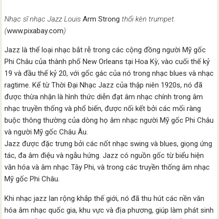
Nhạc sĩ nhạc Jazz Louis
Arm Strong
thổi kèn trumpet.
(
www.pixabay.com
)
Jazz là thể loại nhạc bắt rễ trong các cộng đồng người Mỹ gốc
Phi Châu của thành phố New Orleans tại Hoa Kỳ, vào cuối thế kỷ
19 và đầu thế kỷ 20, với gốc gác của nó trong nhạc blues và nhạc
ragtime. Kể từ Thời Đại Nhạc Jazz của thập niên 1920s, nó đã
được thừa nhận là hình thức diễn đạt âm nhạc chính trong âm
nhạc truyền thống và phổ biến, được nối kết bởi các mối ràng
buộc thông thường của dòng họ âm nhạc người Mỹ gốc Phi Châu
và người Mỹ gốc Châu Âu.
Jazz được đặc trưng bởi các nốt nhạc swing và blues, giọng ứng
tác, đa âm điệu và ngẫu hứng. Jazz có nguồn gốc từ biểu hiện
văn hóa và âm nhạc Tây Phi, và trong các truyền thống âm nhạc
Mỹ gốc Phi Châu.
Khi nhạc jazz lan rộng khắp thế giới, nó đã thu hút các nền văn
hóa âm nhạc quốc gia, khu vực và địa phương, giúp làm phát sinh