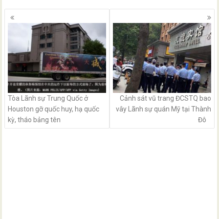
Posts
navigation
Tòa Lãnh sự Trung Quốc ở
Cảnh sát vũ trang ĐCSTQ bao
Houston gỡ quốc huy, hạ quốc
vây Lãnh sự quán Mỹ tại Thành
kỳ, tháo bảng tên
Đô