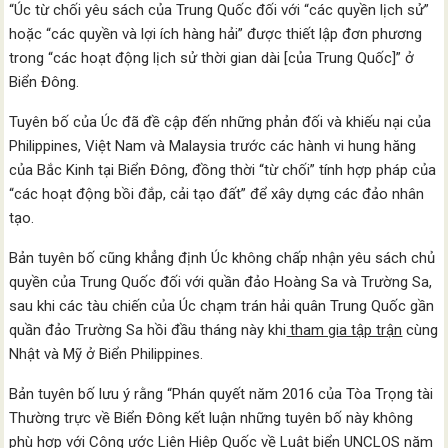
“Úc từ chối yêu sách của Trung Quốc đối với “các quyền lịch sử”
hoặc “các quyền và lợi ích hàng hải” được thiết lập đơn phương
trong “các hoạt động lịch sử thời gian dài [của Trung Quốc]” ở
Biển Đông.
Tuyên bố của Úc đã đề cập đến những phản đối và khiếu nại của
Philippines, Việt Nam và Malaysia trước các hành vi hung hăng
của Bắc Kinh tại Biển Đông, đồng thời “từ chối” tính hợp pháp của
“các hoạt động bồi đắp, cải tạo đất” để xây dựng các đảo nhân
tạo.
Bản tuyên bố cũng khẳng định Úc không chấp nhận yêu sách chủ
quyền của Trung Quốc đối với quần đảo Hoàng Sa và Trường Sa,
sau khi các tàu chiến của Úc chạm trán hải quân Trung Quốc gần
quần đảo Trường Sa hồi đầu tháng này khi
tham gia tập trận
cùng
Nhật và Mỹ ở Biển Philippines.
Bản tuyên bố lưu ý rằng “Phán quyết năm 2016 của Tòa Trọng tài
Thường trực về Biển Đông kết luận những tuyên bố này không
phù hợp với Công ước Liên Hiệp Quốc về Luật biển UNCLOS năm