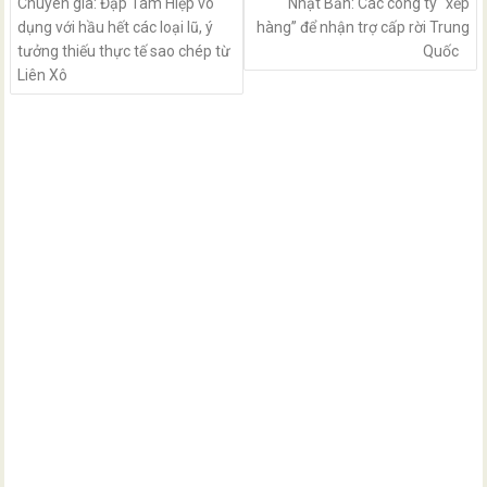
Chuyên gia: Đập Tam Hiệp vô
Nhật Bản: Các công ty “xếp
dụng với hầu hết các loại lũ, ý
hàng” để nhận trợ cấp rời Trung
tưởng thiếu thực tế sao chép từ
Quốc
Liên Xô