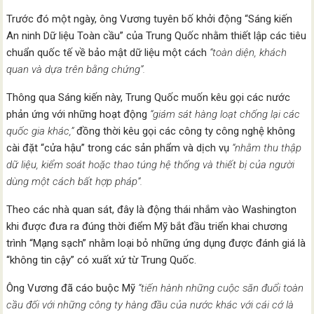
Trước đó một ngày, ông Vương tuyên bố khởi động “Sáng kiến ​​
An ninh Dữ liệu Toàn cầu” của Trung Quốc nhằm thiết lập các tiêu
chuẩn quốc tế về bảo mật dữ liệu một cách
“toàn diện, khách
quan và dựa trên bằng chứng”.
Thông qua Sáng kiến này, Trung Quốc muốn kêu gọi các nước
phản ứng với những hoạt động
“giám sát hàng loạt chống lại các
quốc gia khác,”
đồng thời kêu gọi các công ty công nghệ không
cài đặt “cửa hậu” trong các sản phẩm và dịch vụ
“nhằm thu thập
dữ liệu, kiểm soát hoặc thao túng hệ thống và thiết bị của người
dùng một cách bất hợp pháp”.
Theo các nhà quan sát, đây là động thái nhắm vào Washington
khi được đưa ra đúng thời điểm Mỹ bắt đầu triển khai chương
trình “Mạng sạch” nhằm loại bỏ những ứng dụng được đánh giá là
“không tin cậy” có xuất xứ từ Trung Quốc.
Ông Vương đã cáo buộc Mỹ
“tiến hành những cuộc săn đuổi toàn
cầu đối với những công ty hàng đầu của nước khác với cái cớ là