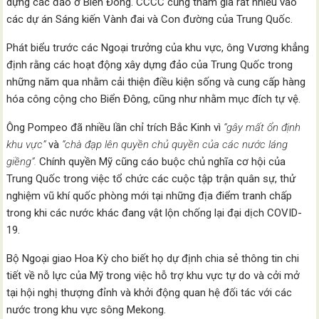
dựng các đảo ở Biển Đông. CCCC cũng tham gia rất nhiều vào
các dự án Sáng kiến ​​Vành đai và Con đường của Trung Quốc.
Phát biểu trước các Ngoại trưởng của khu vực, ông Vương khẳng
định rằng các hoạt động xây dựng đảo của Trung Quốc trong
những năm qua nhằm cải thiện điều kiện sống và cung cấp hàng
hóa công cộng cho Biển Đông, cũng như nhằm mục đích tự vệ.
Ông Pompeo đã nhiều lần chỉ trích Bắc Kinh vì
“gây mất ổn định
khu vực”
và
“chà đạp lên quyền chủ quyền của các nước láng
giềng”.
Chính quyền Mỹ cũng cáo buộc chủ nghĩa cơ hội của
Trung Quốc trong việc tổ chức các cuộc tập trận quân sự, thử
nghiệm vũ khí quốc phòng mới tại những địa điểm tranh chấp
trong khi các nước khác đang vật lộn chống lại đại dịch COVID-
19.
Bộ Ngoại giao Hoa Kỳ cho biết họ dự định chia sẻ thông tin chi
tiết về nỗ lực của Mỹ trong việc hỗ trợ khu vực tự do và cởi mở
tại hội nghị thượng đỉnh và khởi động quan hệ đối tác với các
nước trong khu vực sông Mekong.