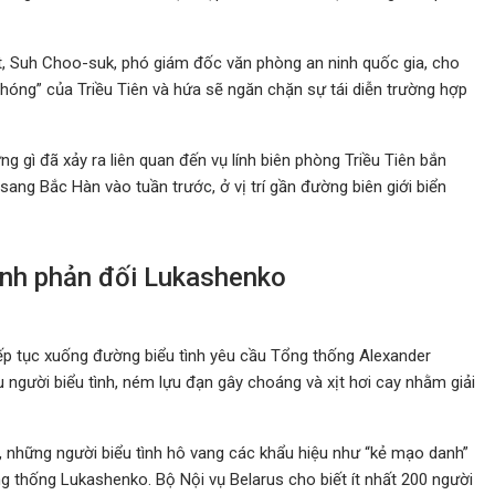
hút, Suh Choo-suk, phó giám đốc văn phòng an ninh quốc gia, cho
h chóng” của Triều Tiên và hứa sẽ ngăn chặn sự tái diễn trường hợp
ng gì đã xảy ra liên quan đến vụ lính biên phòng Triều Tiên bắn
ng Bắc Hàn vào tuần trước, ở vị trí gần đường biên giới biển
tình phản đối Lukashenko
ếp tục xuống đường biểu tình yêu cầu Tổng thống Alexander
người biểu tình, ném lựu đạn gây choáng và xịt hơi cay nhằm giải
, những người biểu tình hô vang các khẩu hiệu như “kẻ mạo danh”
ng thống Lukashenko. Bộ Nội vụ Belarus cho biết ít nhất 200 người