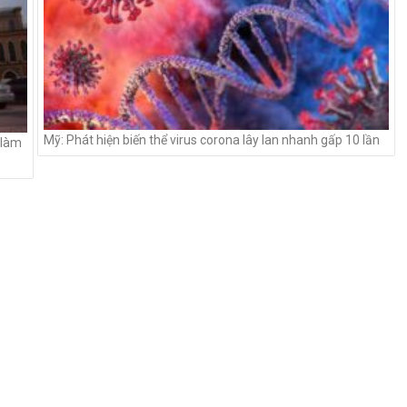
Mỹ: Phát hiện biến thể virus corona lây lan nhanh gấp 10 lần
 làm