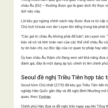
châu Âu (EU) – thường được gọi là giao dịch thị thực v
dứt việc này.
Lời kêu gọi ngừng chính sách này được đưa ra từ cấp 
Chủ tịch Ursula von der Leyen lên tiếng trong bài phát b
“Các giá trị châu Âu không phải để bán“, bà Leyen nói. 
bảo vệ nó và tính toàn vẹn của các thể chế châu Âu của
tự do báo chí, sự độc lập của cơ quan tư pháp hay việc
Ủy ban châu Âu thậm chí đang xem xét khả năng đưa cá
đánh giá, đây là một dạng áp lực chính trị lên chính p
Seoul đề nghị Triều Tiên hợp tác t
Seoul hôm Chủ nhật (27/9) đã kêu gọi Triều Tiên tiến 
nghiệp Hàn Quốc gần đây và đề nghị Bình Nhưỡng mở lạ
quan, theo
Yonhap
.
Chính phủ Hàn đưa ra đề nghị trên ngay sau khi Tổng 