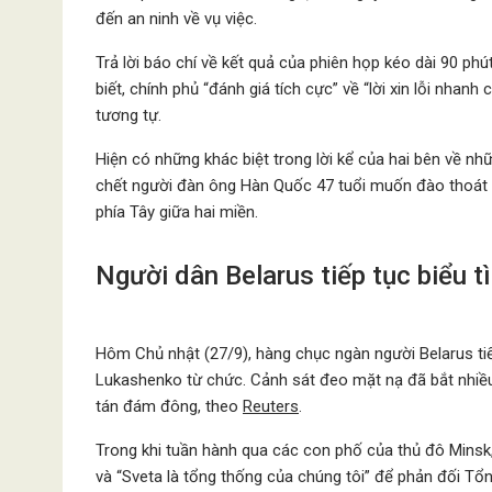
đến an ninh về vụ việc.
Trả lời báo chí về kết quả của phiên họp kéo dài 90 p
biết, chính phủ “đánh giá tích cực” về “lời xin lỗi nhan
tương tự.
Hiện có những khác biệt trong lời kể của hai bên về nhữ
chết người đàn ông Hàn Quốc 47 tuổi muốn đào thoát sa
phía Tây giữa hai miền.
Người dân Belarus tiếp tục biểu 
Hôm Chủ nhật (27/9), hàng chục ngàn người Belarus ti
Lukashenko từ chức. Cảnh sát đeo mặt nạ đã bắt nhiều 
tán đám đông, theo
Reuters
.
Trong khi tuần hành qua các con phố của thủ đô Minsk
và “Sveta là tổng thống của chúng tôi” để phản đối Tổ