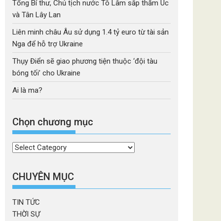
Tổng Bí thư, Chủ tịch nước Tô Lâm sắp thăm Úc
và Tân Lây Lan
Liên minh châu Âu sử dụng 1.4 tỷ euro từ tài sản
Nga để hỗ trợ Ukraine
Thụy Điển sẽ giao phương tiện thuộc ‘đội tàu
bóng tối’ cho Ukraine
Ai là ma?
Chọn chương mục
Chọn
chương
mục
CHUYÊN MỤC
TIN TỨC
THỜI SỰ