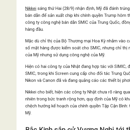
Nikkei
sáng thứ Hai (28/9) nhận định, Mỹ đã đánh trún
bán dẫn để sản xuất chip khi chính quyền Trump hôm th
công ty công nghệ bán dẫn SMIC của Trung Quốc, đồng t
hàng đầu.
Mặc dù chỉ thị của Bộ Thương mại Hoa Kỳ nhắm vào cá
số mặt hàng được kiểm soát cho SMIC, nhưng chỉ thị 
của Mỹ nhưng sử dụng công nghệ của Mỹ.
Hiện có hai công ty của Nhật đang hợp tác với SIMIC, 
SMIC, trong khi Screen cung cấp cho đối tác Trung Q
Nikon và Canon đã và đang quảng cáo các thiết bị phơ
Nikkei cho biết, hiện các công ty Nhật chưa rõ ràng qu
nhiên trong bức tranh rộng hơn, quy định của Mỹ có k
chệch hướng kế hoạch của chính quyền Tập Cận Bình: 
Mỹ.
Bắc Kinh sắp cử Vương Nghị tới 