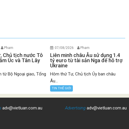
Pham
07/08/2026
Pham
ư, Chủ tịch nước Tô
Liên minh châu Âu sử dụng 1.4
ăm Úc và Tân Lây
tỷ euro từ tài sản Nga để hỗ trợ
Ukraine
n từ Bộ Ngoại giao, Tổng
Hôm thứ Tư, Chủ tịch Ủy ban châu
Âu...
TIN THẾ GIỚI
o
adv@vietluan.com.au
Advertising
adv@vietluan.com.au