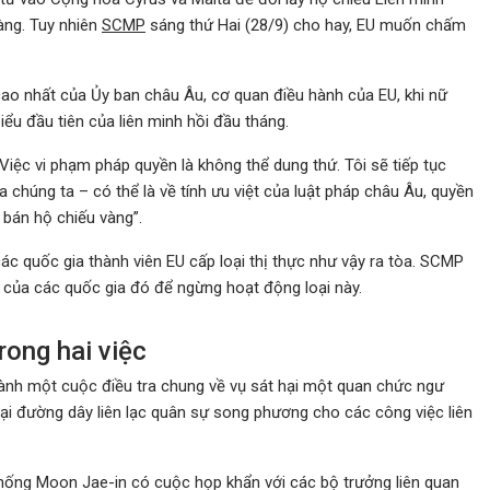
àng. Tuy nhiên
SCMP
sáng thứ Hai (28/9) cho hay, EU muốn chấm
cao nhất của Ủy ban châu Âu, cơ quan điều hành của EU, khi nữ
iểu đầu tiên của liên minh hồi đầu tháng.
“Việc vi phạm pháp quyền là không thể dung thứ. Tôi sẽ tiếp tục
 chúng ta – có thể là về tính ưu việt của luật pháp châu Âu, quyền
 bán hộ chiếu vàng”.
c quốc gia thành viên EU cấp loại thị thực như vậy ra tòa. SCMP
hủ của các quốc gia đó để ngừng hoạt động loại này.
rong hai việc
hành một cuộc điều tra chung về vụ sát hại một quan chức ngư
i đường dây liên lạc quân sự song phương cho các công việc liên
thống Moon Jae-in có cuộc họp khẩn với các bộ trưởng liên quan