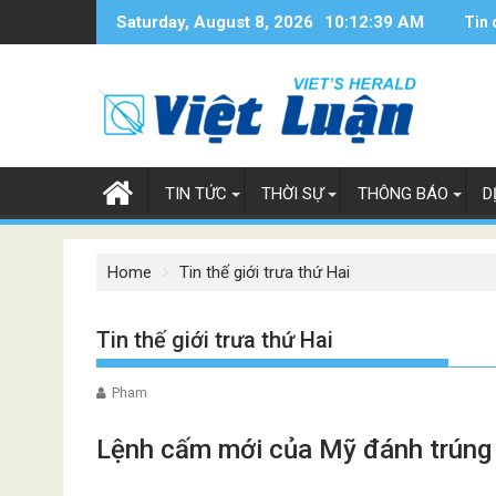
Skip
Saturday, August 8, 2026
10:12:40 AM
Tin 
to
content
TIN TỨC
THỜI SỰ
THÔNG BÁO
D
Home
Tin thế giới trưa thứ Hai
Tin thế giới trưa thứ Hai
Pham
Lệnh cấm mới của Mỹ đánh trúng