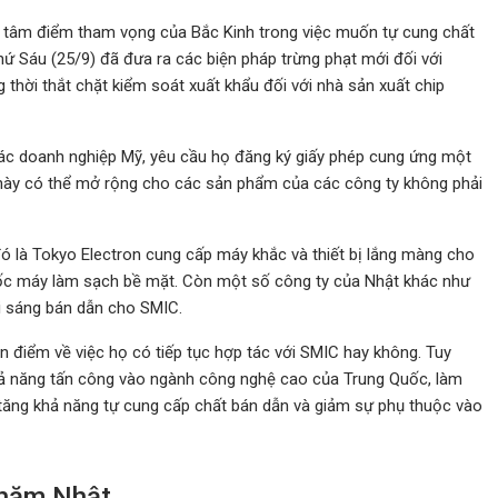
g tâm điểm tham vọng của Bắc Kinh trong việc muốn tự cung chất
ứ Sáu (25/9) đã đưa ra các biện pháp trừng phạt mới đối với
hời thắt chặt kiểm soát xuất khẩu đối với nhà sản xuất chip
c doanh nghiệp Mỹ, yêu cầu họ đăng ký giấy phép cung ứng một
này có thể mở rộng cho các sản phẩm của các công ty không phải
đó là Tokyo Electron cung cấp máy khắc và thiết bị lắng màng cho
uốc máy làm sạch bề mặt. Còn một số công ty của Nhật khác như
i sáng bán dẫn cho SMIC.
an điểm về việc họ có tiếp tục hợp tác với SMIC hay không. Tuy
hả năng tấn công vào ngành công nghệ cao của Trung Quốc, làm
tăng khả năng tự cung cấp chất bán dẫn và giảm sự phụ thuộc vào
thăm Nhật