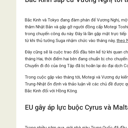
Bắc Kinh và Tokyo đang đàm phán để Vương Nghị, một n
thăm Nhật Bản và gặp gỡ người đồng cấp Motegi Tosh
trong chuyến công du này. Đây là lần gặp mặt trực tiếp
từ khi thủ tướng Suga nhậm chức vào tháng này,
theo N
Đây cũng sẽ là cuộc trao đổi đầu tiên kể từ khi quan
tháng Hai, thời điểm hai bên đang chuẩn bị cho chuyến
Chuyến đi đó của ông Tập đã bị hoãn lại do đại dịch Co
Trong cuộc gặp vào tháng tới, Motegi và Vương dự kiến
Trung-Nhật ổn định và thảo luận về các chủ đề được q
Bắc Kinh đối với Hồng Kông.
EU gây áp lực buộc Cyrus và Malta
Trong nhiều năm qua, giới nhà giàu Trung Quốc đã đầu 