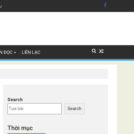
Lây Lan
N ĐỌC
LIÊN LẠC
Search
Search
Thời mục