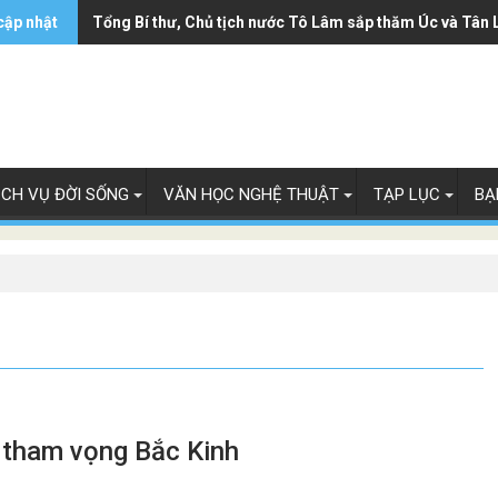
cập nhật
Tổng Bí thư, Chủ tịch nước Tô Lâm sắp thăm Úc và Tân 
ỊCH VỤ ĐỜI SỐNG
VĂN HỌC NGHỆ THUẬT
TẠP LỤC
BẠ
 tham vọng Bắc Kinh