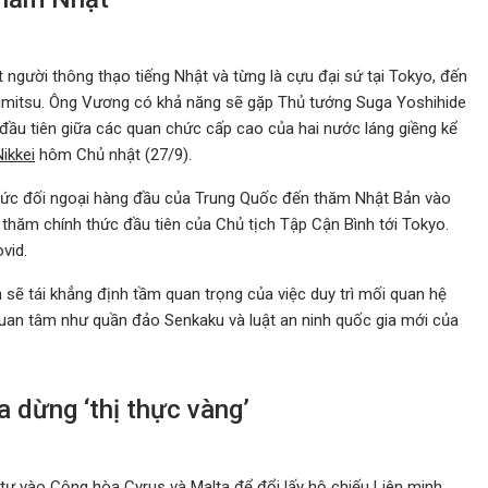
gười thông thạo tiếng Nhật và từng là cựu đại sứ tại Tokyo, đến
imitsu. Ông Vương có khả năng sẽ gặp Thủ tướng Suga Yoshihide
 đầu tiên giữa các quan chức cấp cao của hai nước láng giềng kể
ikkei
hôm Chủ nhật (27/9).
 chức đối ngoại hàng đầu của Trung Quốc đến thăm Nhật Bản vào
 thăm chính thức đầu tiên của Chủ tịch Tập Cận Bình tới Tokyo.
vid.
 sẽ tái khẳng định tầm quan trọng của việc duy trì mối quan hệ
uan tâm như quần đảo Senkaku và luật an ninh quốc gia mới của
 dừng ‘thị thực vàng’
tư vào Cộng hòa Cyrus và Malta để đổi lấy hộ chiếu Liên minh