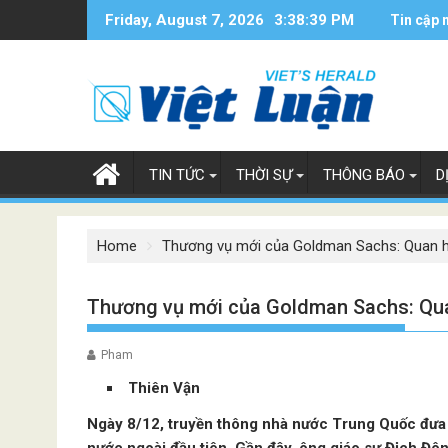
Skip
Friday, August 7, 2026
3:38:40 PM
Tin cập 
to
content
TIN TỨC
THỜI SỰ
THÔNG BÁO
D
Home
Thương vụ mới của Goldman Sachs: Quan hệ
Thương vụ mới của Goldman Sachs: Quan
Pham
Thiên Vận
Ngày 8/12, truyền thông nhà nước Trung Quốc đưa