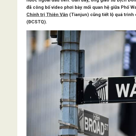
nước ngoài đầu tiên. Gần đây, ông giáo sư Địch Đ
đã công bố video phơi bày mối quan hệ giữa Phố Wa
Chính trị Thiên Vận
(Tianjun) cũng tiết lộ quá trìn
(ĐCSTQ).