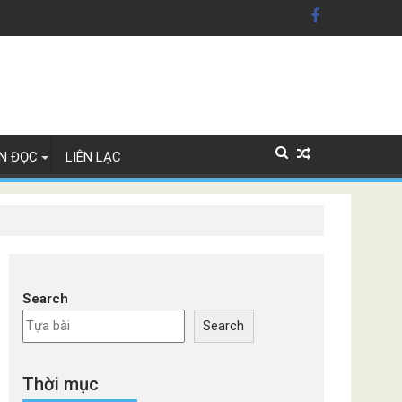
xe Đức
N ĐỌC
LIÊN LẠC
Search
Search
Thời mục