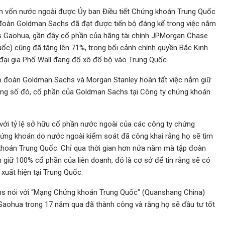
án vốn nước ngoài được Ủy ban Điều tiết Chứng khoán Trung Quốc
 đoàn Goldman Sachs đã đạt được tiến bộ đáng kể trong việc nắm
 Gaohua, gần đây cổ phần của hãng tài chính JPMorgan Chase
c) cũng đã tăng lên 71%, trong bối cảnh chính quyền Bắc Kinh
c đại gia Phố Wall đang đổ xô đổ bộ vào Trung Quốc.
p đoàn Goldman Sachs và Morgan Stanley hoàn tất việc nắm giữ
ng số đó, cổ phần của Goldman Sachs tại Công ty chứng khoán
với tỷ lệ sở hữu cổ phần nước ngoài của các công ty chứng
ứng khoán do nước ngoài kiểm soát đã công khai rằng họ sẽ tìm
hoán Trung Quốc. Chỉ qua thời gian hơn nửa năm mà tập đoàn
giữ 100% cổ phần của liên doanh, đó là cơ sở để tin rằng sẽ có
uất hiện tại Trung Quốc.
hs nói với “Mạng Chứng khoán Trung Quốc” (Quanshang China)
aohua trong 17 năm qua đã thành công và rằng họ sẽ đầu tư tốt