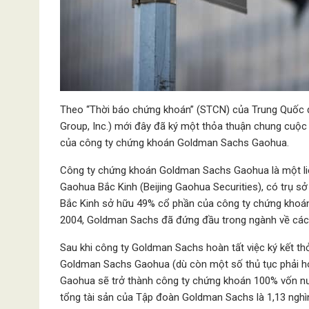
Theo “Thời báo chứng khoán” (STCN) của Trung Quốc 
Group, Inc.) mới đây đã ký một thỏa thuận chung cuộc v
của công ty chứng khoán Goldman Sachs Gaohua.
Công ty chứng khoán Goldman Sachs Gaohua là một li
Gaohua Bắc Kinh (Beijing Gaohua Securities), có trụ s
Bắc Kinh sở hữu 49% cổ phần của công ty chứng khoán
2004, Goldman Sachs đã đứng đầu trong ngành về các đ
Sau khi công ty Goldman Sachs hoàn tất việc ký kết 
Goldman Sachs Gaohua (dù còn một số thủ tục phải ho
Gaohua sẽ trở thành công ty chứng khoán 100% vốn nướ
tổng tài sản của Tập đoàn Goldman Sachs là 1,13 nghìn