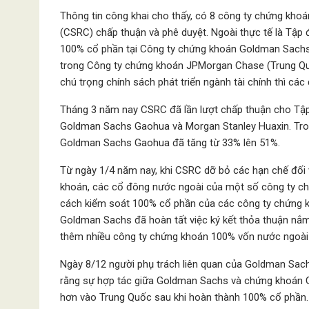
Thông tin công khai cho thấy, có 8 công ty chứng kho
(CSRC) chấp thuận và phê duyệt. Ngoài thực tế là Tập
100% cổ phần tại Công ty chứng khoán Goldman Sachs
trong Công ty chứng khoán JPMorgan Chase (Trung Quố
chú trọng chính sách phát triển ngành tài chính thì cá
Tháng 3 năm nay CSRC đã lần lượt chấp thuận cho Tậ
Goldman Sachs Gaohua và Morgan Stanley Huaxin. Tro
Goldman Sachs Gaohua đã tăng từ 33% lên 51%.
Từ ngày 1/4 năm nay, khi CSRC dỡ bỏ các hạn chế đối 
khoán, các cổ đông nước ngoài của một số công ty ch
cách kiểm soát 100% cổ phần của các công ty chứng k
Goldman Sachs đã hoàn tất việc ký kết thỏa thuận nắm 
thêm nhiều công ty chứng khoán 100% vốn nước ngoài x
Ngày 8/12 người phụ trách liên quan của Goldman Sac
rằng sự hợp tác giữa Goldman Sachs và chứng khoán G
hơn vào Trung Quốc sau khi hoàn thành 100% cổ phần.