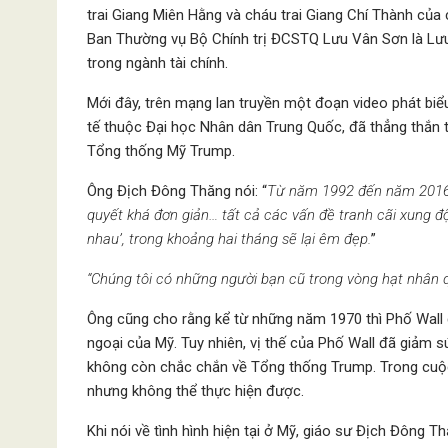
trai Giang Miên Hằng và cháu trai Giang Chí Thành của
Ban Thường vụ Bộ Chính trị ĐCSTQ Lưu Vân Sơn là Lưu
trong ngành tài chính.
Mới đây, trên mạng lan truyền một đoạn video phát bi
tế thuộc Đại học Nhân dân Trung Quốc, đã thẳng thắn 
Tổng thống Mỹ Trump.
Ông Địch Đông Thăng nói: “
Từ năm 1992 đến năm 2016,
quyết khá đơn giản… tất cả các vấn đề tranh cãi xung 
nhau’, trong khoảng hai tháng sẽ lại êm đẹp.
”
“Chúng tôi có những người bạn cũ trong vòng hạt nhân 
Ông cũng cho rằng kể từ những năm 1970 thì Phố Wall
ngoại của Mỹ. Tuy nhiên, vị thế của Phố Wall đã giảm 
không còn chắc chắn về Tổng thống Trump. Trong cuộc
nhưng không thể thực hiện được.
Khi nói về tình hình hiện tại ở Mỹ, giáo sư Địch Đông Th