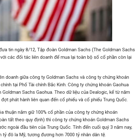
đưa tin ngày 8/12, Tập đoàn Goldman Sachs (The Goldman Sachs
ới các đối tác liên doanh để mua lại toàn bộ số cổ phần còn lại
ên doanh giữa công ty Goldman Sachs và công ty chứng khoán
ở chính tại Phố Tài chính Bắc Kinh. Công ty chứng khoán Gaohua
 Goldman Sachs Gaohua. Theo dữ liệu của Dealogic, kể từ năm
ợt phát hành liên quan đến cổ phiếu và cổ phiếu Trung Quốc.
thỏa thuận nắm giữ 100% cổ phần của công ty chứng khoán
àn tất theo quy định) thì công ty chứng khoán Goldman Sachs
c ngoài đầu tiên của Trung Quốc. Tính đến cuối quý 3 năm nay,
 tỷ đô la Mỹ, tương đương hơn 7000 tỷ nhân dân tệ.