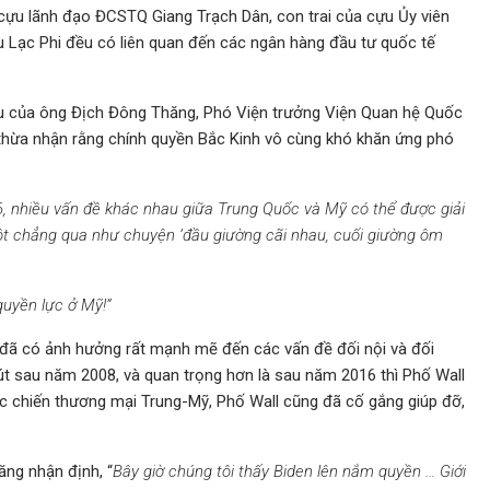
 cựu lãnh đạo ĐCSTQ Giang Trạch Dân, con trai của cựu Ủy viên
 Lạc Phi đều có liên quan đến các ngân hàng đầu tư quốc tế
ểu của ông Địch Đông Thăng, Phó Viện trưởng Viện Quan hệ Quốc
thừa nhận rằng chính quyền Bắc Kinh vô cùng khó khăn ứng phó
 nhiều vấn đề khác nhau giữa Trung Quốc và Mỹ có thể được giải
đột chẳng qua như chuyện ‘đầu giường cãi nhau, cuối giường ôm
quyền lực ở Mỹ!”
 đã có ảnh hưởng rất mạnh mẽ đến các vấn đề đối nội và đối
sút sau năm 2008, và quan trọng hơn là sau năm 2016 thì Phố Wall
 chiến thương mại Trung-Mỹ, Phố Wall cũng đã cố gắng giúp đỡ,
ăng nhận định, “
Bây giờ chúng tôi thấy Biden lên nắm quyền … Giới