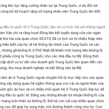
ng liên tục tăng cường nhân sự tại Trung Quốc, ví dụ đối với
công bố kế hoạch tăng số lượng nhân viên Trung Quốc lên 600
 đầu tư quốc tế ở Trung Quốc, liệu nó có móc nối với những người
Thiên Vận chỉ ra rằng hoạt động liên kết tuyển dụng của các ngân
hệ thứ hai của quan chức ĐCSTQ đã có lịch sử từ nhiều thập niên.
g hiểu biết của họ về hệ thống tài chính của Trung Quốc và các
, những gã khổng lồ ở Phố Wall đã khiến một lượng tiền khổng lồ
cổ phiếu công ty Trung Quốc cho các nhà đầu tư Mỹ. Đồng thời
 cấp dịch vụ tư vấn cho doanh giới Trung Quốc liên quan đến các
úng), thu mua doanh nghiệp và bất động sản tại Mỹ.
i làm ăn ở Trung Quốc ngoài chuyện hối lộ trực tiếp cho các quan
ường xây dựng quan hệ ngầm thông qua con cái và người thân của
uồn gốc du học và có nhiều mối quan hệ ở Trung Quốc Đại lục dễ
ng đầu tư quốc tế. Đằng sau những khoản lợi nhuận khổng lồ của
 mạng lưới nhân sự khổng lồ, thế hệ con cái của nhiều quan chức
ng cao để giúp họ xung trận, mở đường thành công cho họ. Con