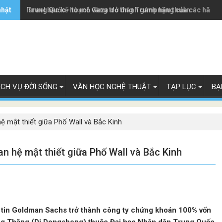
nhật
Trung Quốc - từ mỏ vàng trở thành gánh nặng của các hãng 
Israel bác kế hoạch Gaza do ông Trump hậu thuẫn
ỊCH VỤ ĐỜI SỐNG
VĂN HỌC NGHỆ THUẬT
TẠP LỤC
BẠ
 mật thiết giữa Phố Wall và Bắc Kinh
 hệ mật thiết giữa Phố Wall và Bắc Kinh
 tin Goldman Sachs trở thành công ty chứng khoán 100% vốn