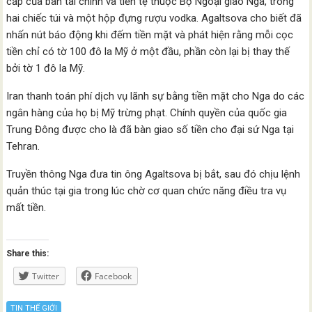
cấp của ban tài chính và tiền tệ thuộc Bộ Ngoại giao Nga, trong
hai chiếc túi và một hộp đựng rượu vodka. Agaltsova cho biết đã
nhấn nút báo động khi đếm tiền mặt và phát hiện rằng mỗi cọc
tiền chỉ có tờ 100 đô la Mỹ ở một đầu, phần còn lại bị thay thế
bởi tờ 1 đô la Mỹ.
Iran thanh toán phí dịch vụ lãnh sự bằng tiền mặt cho Nga do các
ngân hàng của họ bị Mỹ trừng phạt. Chính quyền của quốc gia
Trung Đông được cho là đã bàn giao số tiền cho đại sứ Nga tại
Tehran.
Truyền thông Nga đưa tin ông Agaltsova bị bắt, sau đó chịu lệnh
quản thúc tại gia trong lúc chờ cơ quan chức năng điều tra vụ
mất tiền.
Share this:
Twitter
Facebook
TIN THẾ GIỚI