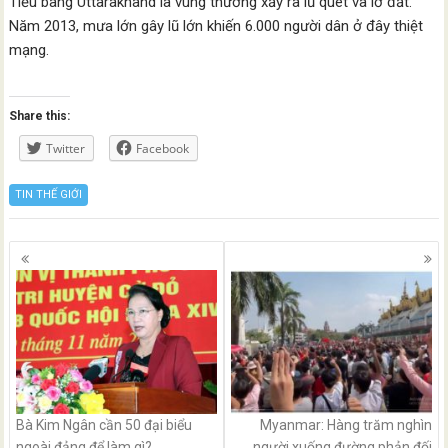
Tiểu bang Uttarakhand là vùng thường xảy ra lũ quét và lở đất.
Năm 2013, mưa lớn gây lũ lớn khiến 6.000 người dân ở đây thiệt
mạng.
Share this:
Twitter
Facebook
TIN THẾ GIỚI
Posts
navigation
Bà Kim Ngân cần 50 đại biểu
Myanmar: Hàng trăm nghìn
ngoài đảng để làm gì?
người xuống đường phản đối