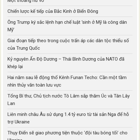
Một thoáng hư vô
Chiến lược kế tiếp của Bắc Kinh ở Biển Đông
Ông Trump ký sắc lệnh hạn chế luật ‘sinh ở Mỹ là công dân
Mỹ’
Giai đoạn tiếp theo trong cuộc trấn áp các dân tộc thiểu số
của Trung Quốc
Kỷ nguyên Ấn Độ Dương – Thái Bình Dương của NATO đã
khép lại
Hai năm sau lễ động thổ Kênh Funan Techo: Cần một tầm
nhìn thủy văn toàn lưu vực
Tổng Bí thư, Chủ tịch nước Tô Lâm sắp thăm Úc và Tân Lây
Lan
Liên minh châu Âu sử dụng 1.4 tỷ euro từ tài sản Nga để hỗ
trợ Ukraine
Thụy Điển sẽ giao phương tiện thuộc ‘đội tàu bóng tối’ cho