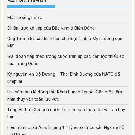
BÀI MỚI NHẤT
Một thoáng hư vô
Chiến lược kế tiếp của Bắc Kinh ở Biển Đông
Ông Trump ký sắc lệnh hạn chế luật ‘sinh ở Mỹ là công dân
Mỹ’
Giai đoạn tiếp theo trong cuộc trấn áp các dân tộc thiểu số
của Trung Quốc
Kỷ nguyên Ấn Độ Dương – Thái Bình Dương của NATO đã
khép lại
Hai năm sau lễ động thổ Kênh Funan Techo: Cần một tầm
nhìn thủy văn toàn lưu vực
Tổng Bí thư, Chủ tịch nước Tô Lâm sắp thăm Úc và Tân Lây
Lan
Liên minh châu Âu sử dụng 1.4 tỷ euro từ tài sản Nga để hỗ
trợ Ukraine