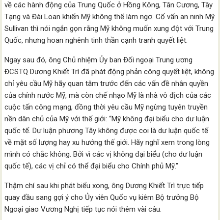
về các hành động của Trung Quốc ở Hồng Kông, Tân Cương, Tây
Tạng và Đài Loan khiến Mỹ không thể làm ngơ. Cố vấn an ninh Mỹ
Sullivan thì nói ngắn gọn rằng Mỹ không muốn xung đột với Trung
Quốc, nhưng hoan nghênh tinh thần cạnh tranh quyết liệt.
Ngay sau đó, ông Chủ nhiệm Ủy ban Đối ngoại Trung ương
ĐCSTQ Dương Khiết Trì đã phát động phản công quyết liệt, không
chỉ yêu cầu Mỹ hãy quan tâm trước đến các vấn đề nhân quyền
của chính nước Mỹ, mà còn chế nhạo Mỹ là nhà vô địch của các
cuộc tấn công mạng, đồng thời yêu cầu Mỹ ngừng tuyên truyền
nền dân chủ của Mỹ với thế giới: “Mỹ không đại biểu cho dư luận
quốc tế. Dư luận phương Tây không được coi là dư luận quốc tế
về mặt số lượng hay xu hướng thế giới. Hãy nghĩ xem trong lòng
mình có chắc không. Bởi vì các vị không đại biểu (cho dư luận
quốc tế), các vị chỉ có thể đại biểu cho Chính phủ Mỹ.”
Thậm chí sau khi phát biểu xong, ông Dương Khiết Trì trực tiếp
quay đầu sang gợi ý cho Ủy viên Quốc vụ kiêm Bộ trưởng Bộ
Ngoại giao Vương Nghị tiếp tục nói thêm vài câu.