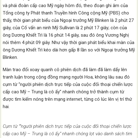
và phái đoàn cấp cao Mỹ ngày hôm đó, theo đoạn ghi âm của
Tổng công ty Phát thanh Truyền hình Công cộng Mỹ (PBS) cho
thấy, thời gian phát biểu của Ngoại trưởng Mỹ Blinken là 2 phút 27
giây, của Cố vấn an ninh Mỹ Sullivan là 2 phút 17 giây; còn của
ông Dương Khiết Trì là 16 phút 14 giây, sau đó ông Vương Nghị
nói thêm 4 phút 09 giây. Như vậy thời gian phát biểu khai màn của
ông Dương Khiết Trì kéo dài hơn gấp 8 lần so với Ngoại trưởng Mỹ
Blinken.
Màn trao đổi xoay quanh cô phiên dịch đã làm đã làm dấy lên
tranh luận trong cộng đồng mạng người Hoa, không lâu sau đó
cụm từ “người phiên dịch trực tiếp của cuộc đối thoại chiến lược
cấp cao Mỹ – Trung là cô ấy” nhanh chóng trở thành cụm từ
được tìm kiếm nóng trên mạng internet, từng có lúc lên vị trí thứ
hai.
Cụm từ ““người phiên dịch trực tiếp của cuộc đối thoại chiến lược
cấp cao Mỹ – Trung là cô ấy” nhanh chóng lọt vào danh sách tìm