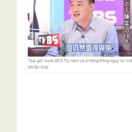
‘Quỳ gối’ trước ĐCSTQ, nam ca sĩ Hồng Kông nguy cơ ‘mấ
chì lẫn chài’