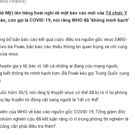
ahoo Finance).
ờ Mỹ) lên tiếng hoài nghi về một báo cáo mới của
Tổ chức Y
n, còn gọi là COVID-19, nói rằng WHO đã ‘không minh bạch’
g bố bản báo cáo kết quả cuộc điều tra nguồn gốc virus SARS-
eo bà Psaki, bản báo cáo thiếu thông tin quan trọng và chỉ cung
của virus.
uyên gia y tế, bác sĩ, tất cả những ai đang cứu mạng người,
g biết thông tin minh bạch hơn. Bà Psaki kêu gọi Trung Quốc cung
.
 hôm 30/3, nói rằng lý thuyết virus có thể đã bị rò rỉ từ phòng
ự lây truyền từ động vật sang người là “rất có thể”.
h viên của WHO về báo cáo nguồn gốc COVID-19, Tổng giám đốc
óm nghiên cứu đã kết luận rằng rò rỉ trong phòng thí nghiệm là
cũng cần phải điều tra thêm”.