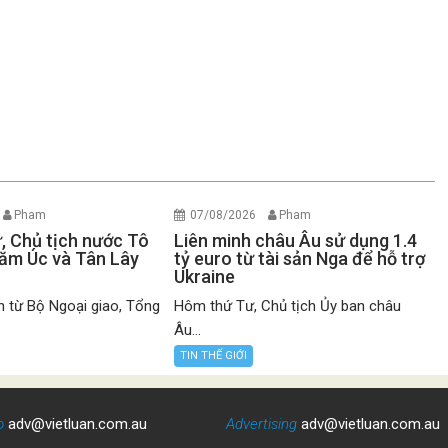
Pham
07/08/2026
Pham
ư, Chủ tịch nước Tô
Liên minh châu Âu sử dụng 1.4
ăm Úc và Tân Lây
tỷ euro từ tài sản Nga để hỗ trợ
Ukraine
n từ Bộ Ngoại giao, Tổng
Hôm thứ Tư, Chủ tịch Ủy ban châu
Âu...
TIN THẾ GIỚI
o
adv@vietluan.com.au
Advertising
adv@vietluan.com.au