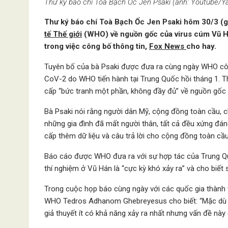
Thư ký báo chí Toà Bạch Ốc Jen Psaki (ảnh: Youtube/Y
Thư ký báo chí Toà Bạch Ốc Jen Psaki hôm 30/3 (gi
tế Thế giới
(WHO) về nguồn gốc của virus cúm Vũ Há
trong việc công bố thông tin,
Fox News
cho hay.
Tuyên bố của bà Psaki được đưa ra cùng ngày WHO côn
CoV-2 do WHO tiến hành tại Trung Quốc hồi tháng 1. Th
cấp “bức tranh một phần, không đầy đủ” về nguồn gốc 
Bà Psaki nói rằng người dân Mỹ, cộng đồng toàn cầu, ch
những gia đình đã mất người thân, tất cả đều xứng đán
cấp thêm dữ liệu và câu trả lời cho cộng đồng toàn cầu
Báo cáo được WHO đưa ra với sự hợp tác của Trung Quốc
thí nghiệm ở Vũ Hán là “cực kỳ khó xảy ra” và cho biết s
Trong cuộc họp báo cùng ngày với các quốc gia thàn
WHO Tedros Adhanom Ghebreyesus cho biết: “Mặc dù nh
giả thuyết ít có khả năng xảy ra nhất nhưng vấn đề này 