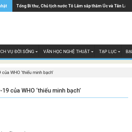
nhật
Tổng Bí thư, Chủ tịch nước Tô Lâm sắp thăm Úc và Tân Lây 
ỊCH VỤ ĐỜI SỐNG
VĂN HỌC NGHỆ THUẬT
TẠP LỤC
BẠ
 của WHO ‘thiếu minh bạch’
-19 của WHO ‘thiếu minh bạch’