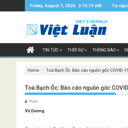
Skip
Friday, August 7, 2026
3:15:19 AM
Tin cập 
to
content
TIN TỨC
THỜI SỰ
THÔNG BÁO
D
Home
Toà Bạch Ốc: Báo cáo nguồn gốc COVID-19
Toà Bạch Ốc: Báo cáo nguồn gốc COVID
Pham
Vũ Dương