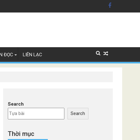
Lan
N ĐỌC
LIÊN LẠC
Search
Search
Thời mục